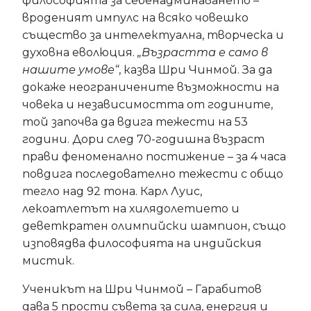
философията за себенадминаването –
вроденият импулс на всяко човешко
същество за интелектуална, творческа и
духовна еволюция.
„Възрастта е само в
нашите умове“
, казва Шри Чинмой. За да
докаже неограничените възможности на
човека и независимостта от годините,
той започва да вдига тежести на 53
години. Дори след 70-годишна възраст
прави феноменално постижение – за 4 часа
повдига последователно тежести с общо
тегло над 92 тона. Карл Луис,
лекоатлетът на хилядолетието и
деветкратен олимпийски шампион, също
изповядва философията на индийския
мистик.
Ученикът на Шри Чинмой – Гарабитов
дава 5 прости съвета за сила, енергия и