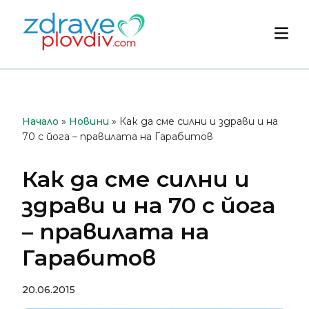
Преминете
към
Осн
съдържанието
мен
Начало
»
Новини
»
Как да сме силни и здрави и на
70 с йога – правилата на Гарабитов
Как да сме силни и
здрави и на 70 с йога
– правилата на
Гарабитов
20.06.2015