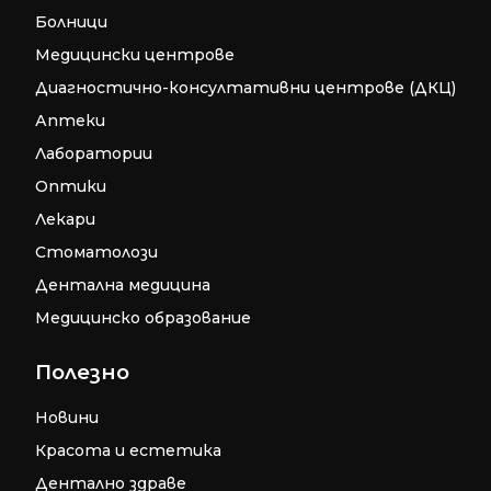
Болници
Медицински центрове
Диагностично-консултативни центрове (ДКЦ)
Аптеки
Лаборатории
Оптики
Лекари
Стоматолози
Дентална медицина
Медицинско образование
Полезно
Новини
Красота и естетика
Дентално здраве