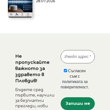
28.07.2026
Не
пропускайте
важното за
Съгласен
здравето в
съм с
Пловдив!
политиката за
поверителност
.
Бъдете сред
първите, научили
за безплатни
прегледи, нови