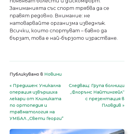
появяват болести и дискомфорт.
Заниманията със спорт трябва да се
правят редовно. Внимание: не
натоварвайте организма изведнъж.
Всички, които спортуват – бавно да
бързат, това е най-бързото израстване.
Публикувано в
Новини
Навигация
Предишен:
Уникална
Следващ:
Група болници
операция извършиха
„Флорънс Найтингейл“
лекари от Клиниката
с презентация в
по ортопедия и
Пловдив
травматология на
УМБАЛ „Свети Георги”