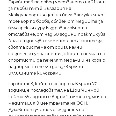
Гарабитов по повод честването на 21 юни
за първи път в България на
Международния ден на йога. Заслужилият
треньор по борба, обявен от медиите за
българския гуру в здравословното
отслабване, от над 50 години практикува
йога и използва елементи от асаните за
своята система от оригинални
физически упражнения, с които помага на
спортисти да печелят медали и на хора с
наднормено тегло да изхвърлят
излишните килограми.
Гарабитов, който наскоро навърши 70
години, е последовател на Шри Чинмой,
който 35 години е водил 2 пъти седмично
медитация в централата на ООН.
Духовният учител е създател на