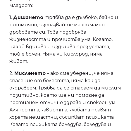
младост:
1.
Дишането
трябва да е дълбоко, бавно и
ритмично, използвайте максимално
дробовете си. Това подобрява
жизнеността и прочиства ума. Когато,
някой вдишва и издишва през устата,
той е болен. Няма ли кислород, няма
живот.
2.
Мисленето
– ако сме убедени, че няма
спасение от болестта, няма как да
оздравеем. Трябва да се стараем да мислим
позитивно, което ще ни помогне да
постигнем отлично здраве и спокоен ум.
Алчността, завистта, злобата правят
хората нещастни, съсипват психиката.
Когато психиката боледува, боледува и