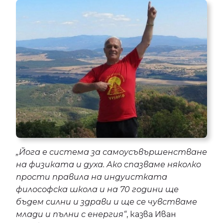
„Йога е система за самоусъвършенстване
на физиката и духа. Ако спазваме няколко
прости правила на индуистката
философска школа и на 70 години ще
бъдем силни и здрави и ще се чувстваме
млади и пълни с енергия“
, казва Иван