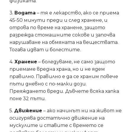
физиката.
3.
Водата
– тя е лекарство, ако се приема
45-50 минути преди и след хранене, и
отрова по време на хранене, защото
разрежда стомашните сокове и започва
нарушаване на обмяната на веществата.
Тогава идват и болестите.
4.
Хранене
– боледуваме, не само защото
приемаме вредна храна, но и не ядем
правилно. Правилно е да се храним повече
пъти дневно с по-малки дози.
Преяждането вреди. Дъвчете всяка хапка
поне 32 пъти.
5.
Движение
– ако начинът ни на живот не
осигурява достатъчно движение на
мускулите и ставите с времето се