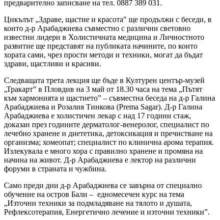
предварително записване на тел. 0887 389 031.
Цикълът „Здраве, щастие и красота" ще продължи с беседи, в
които д-р Арабаджиева съвместно с различни световно
известни лидери в Холистичната медицина и Личностното
развитие ще представят на публиката начините, по които
хората сами, чрез прости методи и техники, могат да бъдат
здрави, щастливи и красиви.
Следващата трета лекция ще бъде в Културен център-музей
„Тракарт” в Пловдив на 3 май от 18.30 часа на тема „Пътят
към хармонията и щастието” – съвместна беседа на д-р Галина
Арабаджиева и Розалия Тинкова (Prema Sagar). Д-р Галина
Арабаджиева е холистичен лекар с над 17 години стаж,
доказан през годините дерматолог-венеролог, специалист по
лечебно хранене и диететика, детоксикация и пречистване на
организма; хомеопат; специалист по клинична арома терапия.
Излекувала е много хора с правилно хранене и промяна на
начина на живот. Д-р Арабаджиева е лектор на различни
форуми в страната и чужбина.
Само преди дни д-р Арабаджиева се завърна от специално
обучение на остров Бали – едномесечен курс на тема
„Източни техники за подмладяване на тялото и душата,
Рефлексотерапия, Енергетично лечение и източни техники”.