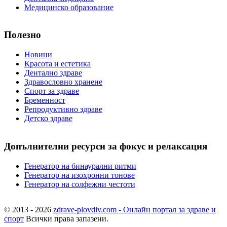
Медицинско образование
Полезно
Новини
Красота и естетика
Дентално здраве
Здравословно хранене
Спорт за здраве
Бременност
Репродуктивно здраве
Детско здраве
Допълнителни ресурси за фокус и релаксация
Генератор на бинаурални ритми
Генератор на изохронни тонове
Генератор на солфежни честоти
© 2013 - 2026
zdrave-plovdiv.com - Онлайн портал за здраве и
спорт
Всички права запазени.