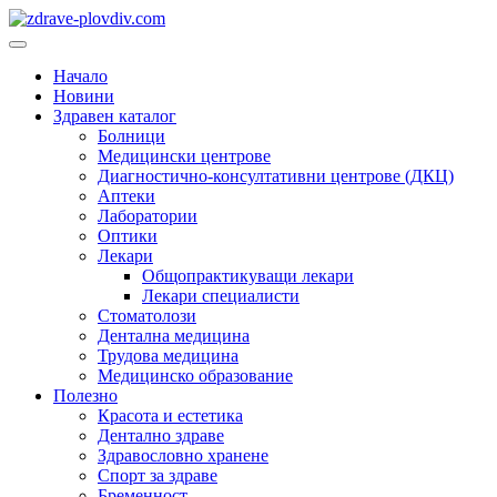
Преминете
към
Основно
съдържанието
меню
Начало
Новини
Здравен каталог
Болници
Медицински центрове
Диагностично-консултативни центрове (ДКЦ)
Аптеки
Лаборатории
Оптики
Лекари
Общопрактикуващи лекари
Лекари специалисти
Стоматолози
Дентална медицина
Трудова медицина
Медицинско образование
Полезно
Красота и естетика
Дентално здраве
Здравословно хранене
Спорт за здраве
Бременност