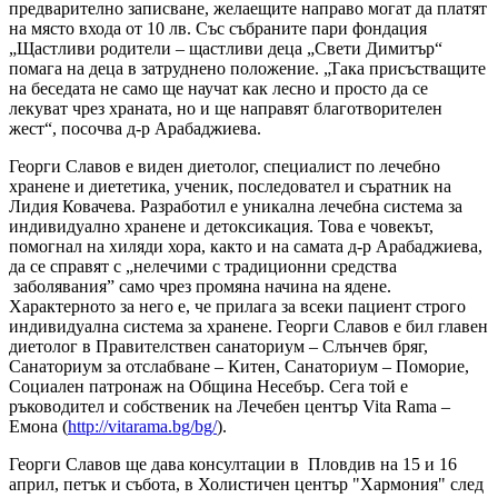
предварително записване, желаещите направо могат да платят
на място входа от 10 лв. Със събраните пари фондация
„Щастливи родители – щастливи деца „Свети Димитър“
помага на деца в затруднено положение. „Така присъстващите
на беседата не само ще научат как лесно и просто да се
лекуват чрез храната, но и ще направят благотворителен
жест“, посочва д-р Арабаджиева.
Георги Славов е виден диетолог, специалист по лечебно
хранене и диететика, ученик, последовател и съратник на
Лидия Ковачева. Разработил е уникална лечебна система за
индивидуално хранене и детоксикация. Това е човекът,
помогнал на хиляди хора, както и на самата д-р Арабаджиева,
да се справят с „нелечими с традиционни средства
заболявания” само чрез промяна начина на ядене.
Характерното за него е, че прилага за всеки пациент строго
индивидуална система за хранене. Георги Славов е бил главен
диетолог в Правителствен санаториум – Слънчев бряг,
Санаториум за отслабване – Китен, Санаториум – Поморие,
Социален патронаж на Община Несебър. Сега той е
ръководител и собственик на Лечебен център Vita Rama –
Емона (
http://vitarama.bg/bg/
).
Георги Славов ще дава консултации в Пловдив на 15 и 16
април, петък и събота, в Холистичен център "Хармония" след