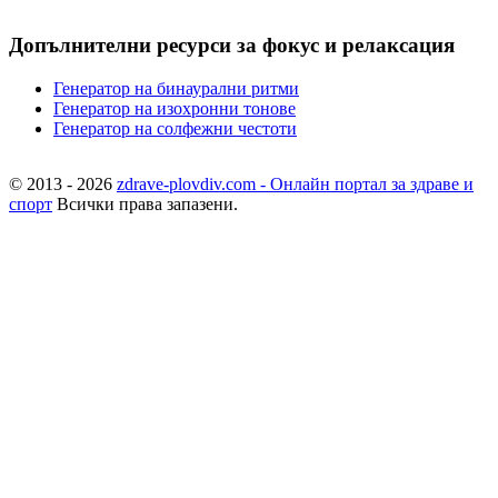
Допълнителни ресурси за фокус и релаксация
Генератор на бинаурални ритми
Генератор на изохронни тонове
Генератор на солфежни честоти
© 2013 - 2026
zdrave-plovdiv.com - Онлайн портал за здраве и
спорт
Всички права запазени.