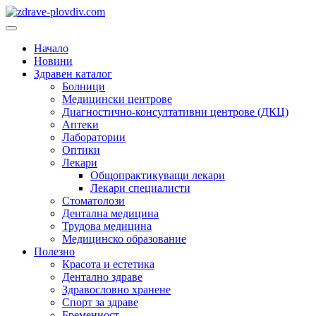
Преминете
към
Основно
съдържанието
меню
Начало
Новини
Здравен каталог
Болници
Медицински центрове
Диагностично-консултативни центрове (ДКЦ)
Аптеки
Лаборатории
Оптики
Лекари
Общопрактикуващи лекари
Лекари специалисти
Стоматолози
Дентална медицина
Трудова медицина
Медицинско образование
Полезно
Красота и естетика
Дентално здраве
Здравословно хранене
Спорт за здраве
Бременност