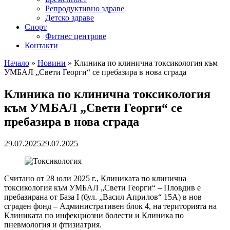
Репродуктивно здраве
Детско здраве
Спорт
Фитнес центрове
Контакти
Начало
»
Новини
»
Клиника по клинична токсикология към
УМБАЛ „Свети Георги“ се пребазира в нова сграда
Клиника по клинична токсикология
към УМБАЛ „Свети Георги“ се
пребазира в нова сграда
29.07.2025
29.07.2025
Считано от 28 юли 2025 г., Клиниката по клинична
токсикология към УМБАЛ „Свети Георги“ – Пловдив e
пребазирана от База I (бул. „Васил Априлов“ 15А) в нов
сграден фонд – Административен блок 4, на територията на
Клиниката по инфекциозни болести и Клиника по
пневмология и фтизиатрия.