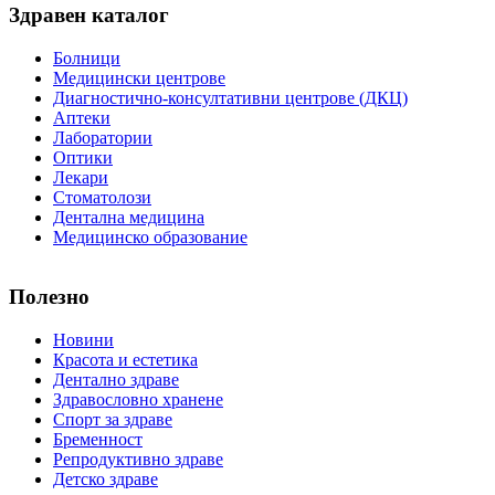
Здравен каталог
Болници
Медицински центрове
Диагностично-консултативни центрове (ДКЦ)
Аптеки
Лаборатории
Оптики
Лекари
Стоматолози
Дентална медицина
Медицинско образование
Полезно
Новини
Красота и естетика
Дентално здраве
Здравословно хранене
Спорт за здраве
Бременност
Репродуктивно здраве
Детско здраве