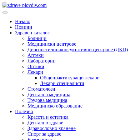
Преминете
към
Основно
съдържанието
меню
Начало
Новини
Здравен каталог
Болници
Медицински центрове
Диагностично-консултативни центрове (ДКЦ)
Аптеки
Лаборатории
Оптики
Лекари
Общопрактикуващи лекари
Лекари специалисти
Стоматолози
Дентална медицина
Трудова медицина
Медицинско образование
Полезно
Красота и естетика
Дентално здраве
Здравословно хранене
Спорт за здраве
Бременност