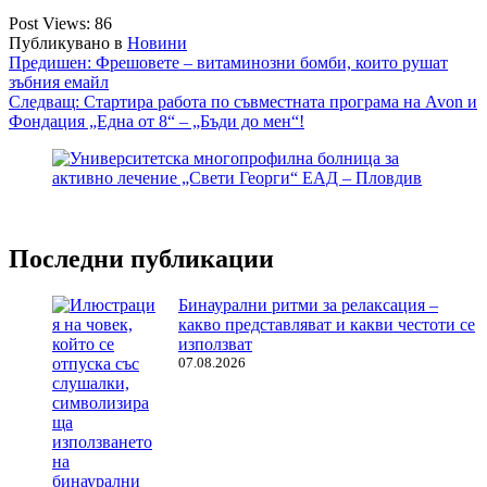
Post Views:
86
Публикувано в
Новини
Навигация
Предишен:
Фрешовете – витаминозни бомби, които рушат
зъбния емайл
Следващ:
Стартира работа по съвместната програма на Avon и
Фондация „Една от 8“ – „Бъди до мен“!
Последни публикации
Бинаурални ритми за релаксация –
какво представляват и какви честоти се
използват
07.08.2026