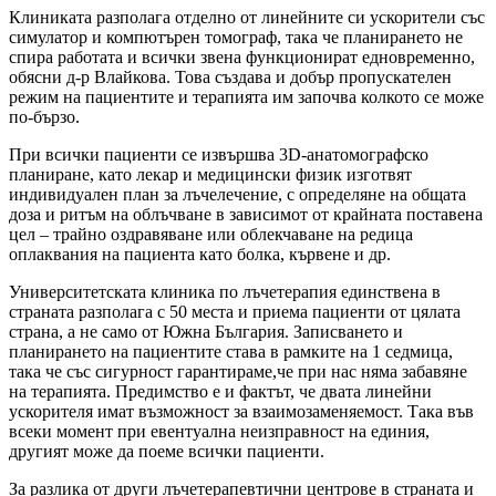
Клиниката разполага отделно от линейните си ускорители със
симулатор и компютърен томограф, така че планирането не
спира работата и всички звена функционират едновременно,
обясни д-р Влайкова. Това създава и добър пропускателен
режим на пациентите и терапията им започва колкото се може
по-бързо.
При всички пациенти се извършва 3D-анатомографско
планиране, като лекар и медицински физик изготвят
индивидуален план за лъчелечение, с определяне на общата
доза и ритъм на облъчване в зависимот от крайната поставена
цел – трайно оздравяване или облекчаване на редица
оплаквания на пациента като болка, кървене и др.
Университетската клиника по лъчетерапия единствена в
страната разполага с 50 места и приема пациенти от цялата
страна, а не само от Южна България. Записването и
планирането на пациентите става в рамките на 1 седмица,
така че със сигурност гарантираме,че при нас няма забавяне
на терапията. Предимство е и фактът, че двата линейни
ускорителя имат възможност за взаимозаменяемост. Така във
всеки момент при евентуална неизправност на единия,
другият може да поеме всички пациенти.
За разлика от други лъчетерапевтични центрове в страната и