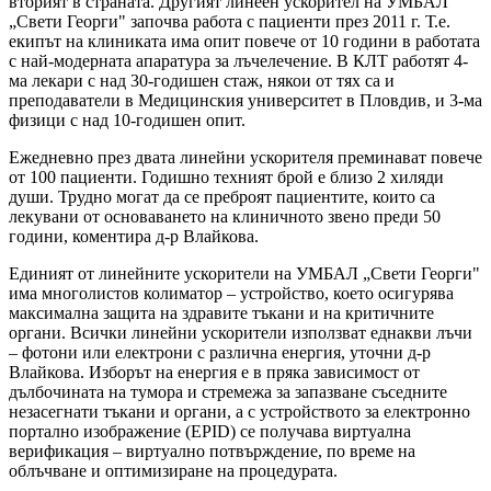
вторият в страната. Другият линеен ускорител на УМБАЛ
„Свети Георги" започва работа с пациенти през 2011 г. Т.е.
екипът на клиниката има опит повече от 10 години в работата
с най-модерната апаратура за лъчелечение. В КЛТ работят 4-
ма лекари с над 30-годишен стаж, някои от тях са и
преподаватели в Медицинския университет в Пловдив, и 3-ма
физици с над 10-годишен опит.
Ежедневно през двата линейни ускорителя преминават повече
от 100 пациенти. Годишно техният брой е близо 2 хиляди
души. Трудно могат да се преброят пациентите, които са
лекувани от основаването на клиничното звено преди 50
години, коментира д-р Влайкова.
Единият от линейните ускорители на УМБАЛ „Свети Георги"
има многолистов колиматор – устройство, което осигурява
максимална защита на здравите тъкани и на критичните
органи. Всички линейни ускорители използват еднакви лъчи
– фотони или електрони с различна енергия, уточни д-р
Влайкова. Изборът на енергия е в пряка зависимост от
дълбочината на тумора и стремежа за запазване съседните
незасегнати тъкани и органи, а с устройството за електронно
портално изображение (EPID) се получава виртуална
верификация – виртуално потвърждение, по време на
облъчване и оптимизиране на процедурата.