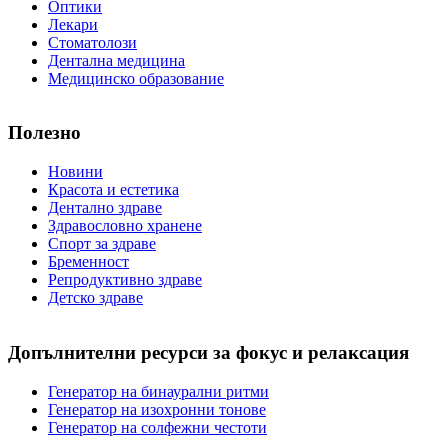
Оптики
Лекари
Стоматолози
Дентална медицина
Медицинско образование
Полезно
Новини
Красота и естетика
Дентално здраве
Здравословно хранене
Спорт за здраве
Бременност
Репродуктивно здраве
Детско здраве
Допълнителни ресурси за фокус и релаксация
Генератор на бинаурални ритми
Генератор на изохронни тонове
Генератор на солфежни честоти