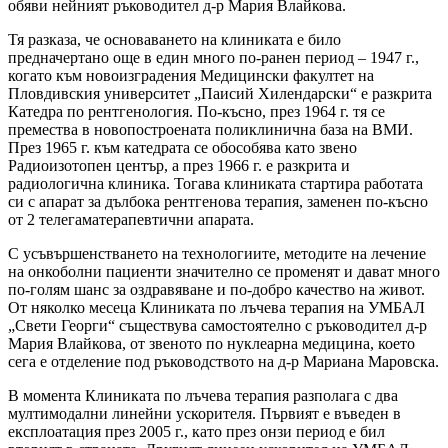
обяви нейният ръководител д-р Мария Влайкова.
Тя разказа, че основаването на клиниката е било
предначертано още в един много по-ранен период – 1947 г.,
когато към новоизградения Медицински факултет на
Пловдивския университет „Паисий Хилендарски“ е разкрита
Катедра по рентгенология. По-късно, през 1964 г. тя се
премества в новопостроената поликлинична база на ВМИ.
През 1965 г. към катедрата се обособява като звено
Радиоизотопен център, а през 1966 г. е разкрита и
радиологична клиника. Тогава клиниката стартира работата
си с апарат за дълбока рентгенова терапия, заменен по-късно
от 2 телегаматерапевтични апарата.
С усъвършенстването на технологиите, методите на лечение
на онкоболни пациенти значително се променят и дават много
по-голям шанс за оздравяване и по-добро качество на живот.
От няколко месеца Клиниката по лъчева терапия на УМБАЛ
„Свети Георги“ съществува самостоятелно с ръководител д-р
Мария Влайкова, от звеното по нуклеарна медицина, което
сега е отделение под ръководството на д-р Мариана Маровска.
В момента Клиниката по лъчева терапия разполага с два
мултимодални линейни ускорителя. Първият е въведен в
експлоатация през 2005 г., като през онзи период е бил