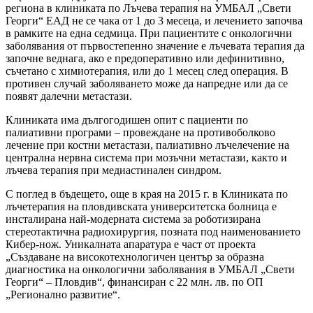
региона в клиниката по Лъчева терапия на УМБАЛ „Свети
Георги“ ЕАД не се чака от 1 до 3 месеца, и лечението започва
в рамките на една седмица. При пациентите с онкологични
заболявания от първостепенно значение е лъчевата терапия да
започне веднага, ако е предоперативно или дефинитивно,
съчетано с химиотерапия, или до 1 месец след операция. В
противен случай заболяването може да напредне или да се
появят далечни метастази.
Клиниката има дългогодишен опит с пациенти по
палиативни програми – провеждане на противоболково
лечение при костни метастази, палиативно лъчелечение на
централна нервна система при мозъчни метастази, както и
лъчева терапия при медиастинален синдром.
С поглед в бъдещето, още в края на 2015 г. в Клиниката по
лъчетерапия на пловдивската университетска болница е
инсталирана най-модерната система за роботизирана
стереотактична радиохирургия, позната под наименованието
Кибер-нож. Уникалната апаратура е част от проекта
„Създаване на високотехнологичен център за образна
диагностика на онкологични заболявания в УМБАЛ „Свети
Георги“ – Пловдив“, финансиран с 22 млн. лв. по ОП
„Регионално развитие“.