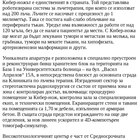
Кибер-ножът е единственият в страната. Той представлява
роботизирана система за лъчетерапия, при която се използват
над 200 лъча. Лъчите се насочват с прецизност до 1
милиметър. Така се постига най-слабо облъчване на
периферната тъкан. Уредът има възможност да работи от над
120 ъгъла, без да се налага пациентът да мести. С Кибер-ножа
ще могат да бъдат лекувани тумори и метастази на мозъка, на
гръбнака, тумори на меките тъкани, на хипофизата,
артериовенозни малформации и други.
Уникалната апаратура е разположена в специално преустроен
и реконструиран бивш хранителен блок на територията на
База 1 на Университетската болница – на бул. „Васил
Априлов“ 15А, в непосредствена близост до основната сграда
на Клиниката по лъчева терапия. Изграденият сектор за
стереотактична радиохирургия се състои от приемна зона и
зона с контролиран достъп, включваща: процедурно
помещение за Кибер-нож, контролна зала за специализирания
екип, и технически помещения. Екраниращите стени и тавани
на помещенията са 1,70 м дебели, изпълнени от армиран
бетон. В същата сграда предстои изграждането на още две
отделения, за нов линеен ускорител и 4D-компютърен
томограф-симулатор.
Високотехнологичният център е част от Средносрочната