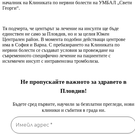
началник на Клиниката по нервни болести на УМБАЛ „Свети
Георги“.
Тя подчерта, че центърът за лечение на инсулти ще бъде
единствен не само за Пловдив, но и за целия Южен
Централен район. В момента подобни действащи центрове
има в София и Варна. С пребазирането на Клиниката по
нервни болести се създават условия за провеждане на
съвременното специфично лечение на пациентите с
исхемичен инсулт с интравенозна тромболиза.
Не пропускайте важното за здравето в
Пловдив!
Бъдете сред първите, научили за безплатни прегледи, нови
клиники и събития в града ни.