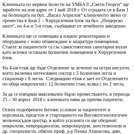
Клиниката по нервни болести на УМБАЛ „Свети Георги“ ще
заработи на нов адрес от 1 май 2018 г. От сградата си в База 1
на болницата на бул. „Васил Априлов“ клиничното звено се
премества в База 2 – Хирургичния блок на бул. „Пещерско
шосе“, на 4-и и 5-и етаж, съобщават от лечебното заведение.
Клиниката ще се помещава в изцяло ремонтирани и
оборудвани с ново обзавеждане и апаратура помещения.
Стаите за пациентите са със самостоятелни санитарни възли
като всички останали болнични помещения в Хирургичния
блок.
На 4-ия етаж ще бъде Отделение за лечение на остри инсулти,
което включва интензивен сектор с 5 болнични легла и
стационар с 8 легла. Следващият етаж е зает от Отделението
по обща неврология с 12 болнични стаи, всяка с по 2 легла.
За да се извърши максимално бързо преместването, в периода
25 – 30 април 2018 г. клиниката няма да приема пациенти.
Освен подобрените битови условия за пациентите и
персонала, предстои и стартирането на Високотехнологичeн
мозъчносъдов център, в който усилията си ще обединят
невролози, неврорадиолози, неврохирурзи, анестезиолози и
др. специалисти, обясни проф. д-р Пенка Атанасова, дмн,