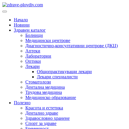
Преминете
към
Основно
съдържанието
меню
Начало
Новини
Здравен каталог
Болници
Медицински центрове
Диагностично-консултативни центрове (ДКЦ)
Аптеки
Лаборатории
Оптики
Лекари
Общопрактикуващи лекари
Лекари специалисти
Стоматолози
Дентална медицина
Трудова медицина
Медицинско образование
Полезно
Красота и естетика
Дентално здраве
Здравословно хранене
Спорт за здраве
Бременност