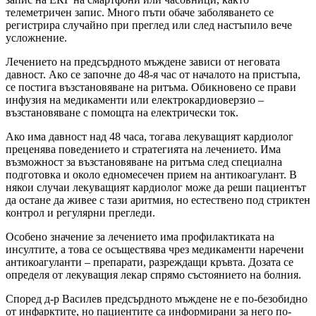
телеметричен запис. Много пъти обаче заболяването се
регистрира случайно при преглед или след настъпило вече
усложнение.
Лечението на предсърдното мъждене зависи от неговата
давност. Ако се започне до 48-я час от началото на пристъпа,
се постига възстановяване на ритъма. Обикновено се прави
инфузия на медикаменти или електрокардиоверзио –
възстановяване с помощта на електрически ток.
Ако има давност над 48 часа, тогава лекуващият кардиолог
преценява поведението и стратегията на лечението. Има
възможност за възстановяване на ритъма след специална
подготовка и около едномесечен прием на антикоагулант. В
някои случаи лекуващият кардиолог може да реши пациентът
да остане да живее с тази аритмия, но естествено под стриктен
контрол и регулярни прегледи.
Особено значение за лечението има профилактиката на
инсултите, а това се осъществява чрез медикаменти наречени
антикоагуланти – препарати, разреждащи кръвта. Дозата се
определя от лекуващия лекар спрямо състоянието на болния.
Според д-р Василев предсърдното мъждене не е по-безобидно
от инфарктите, но пациентите са информирани за него по-