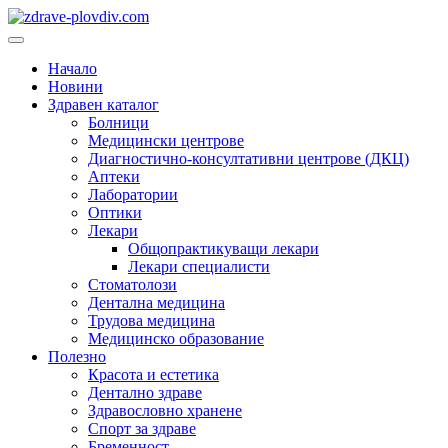
Преминете
към
Основно
съдържанието
меню
Начало
Новини
Здравен каталог
Болници
Медицински центрове
Диагностично-консултативни центрове (ДКЦ)
Аптеки
Лаборатории
Оптики
Лекари
Общопрактикуващи лекари
Лекари специалисти
Стоматолози
Дентална медицина
Трудова медицина
Медицинско образование
Полезно
Красота и естетика
Дентално здраве
Здравословно хранене
Спорт за здраве
Бременност