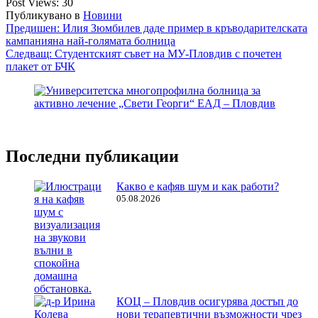
Post Views:
30
Публикувано в
Новини
Навигация
Предишен:
Илия Зюмбилев даде пример в кръводарителската
кампанияна най-голямата болница
Следващ:
Студентският съвет на МУ-Пловдив с почетен
плакет от БЧК
Последни публикации
Какво е кафяв шум и как работи?
05.08.2026
КОЦ – Пловдив осигурява достъп до
нови терапевтични възможности чрез