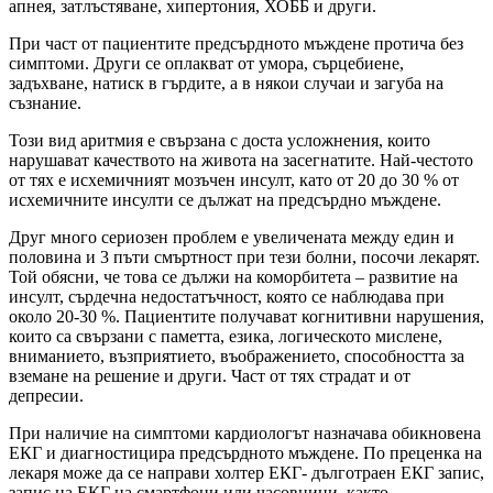
апнея, затлъстяване, хипертония, ХОББ и други.
При част от пациентите предсърдното мъждене протича без
симптоми. Други се оплакват от умора, сърцебиене,
задъхване, натиск в гърдите, а в някои случаи и загуба на
съзнание.
Този вид аритмия е свързана с доста усложнения, които
нарушават качеството на живота на засегнатите. Най-честото
от тях е исхемичният мозъчен инсулт, като от 20 до 30 % от
исхемичните инсулти се дължат на предсърдно мъждене.
Друг много сериозен проблем е увеличената между един и
половина и 3 пъти смъртност при тези болни, посочи лекарят.
Той обясни, че това се дължи на коморбитета – развитие на
инсулт, сърдечна недостатъчност, която се наблюдава при
около 20-30 %. Пациентите получават когнитивни нарушения,
които са свързани с паметта, езика, логическото мислене,
вниманието, възприятието, въображението, способността за
вземане на решение и други. Част от тях страдат и от
депресии.
При наличие на симптоми кардиологът назначава обикновена
ЕКГ и диагностицира предсърдното мъждене. По преценка на
лекаря може да се направи холтер ЕКГ- дълготраен ЕКГ запис,
запис на ЕКГ на смартфони или часовници, както