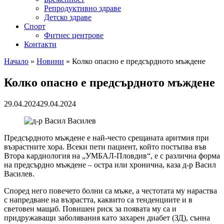
Репродуктивно здраве
Детско здраве
Спорт
Фитнес центрове
Контакти
Начало
»
Новини
»
Колко опасно е предсърдното мъждене
Колко опасно е предсърдното мъждене
29.04.2024
29.04.2024
Предсърдното мъждене е най-често срещаната аритмия при
възрастните хора. Всеки пети пациент, който постъпва във
Втора кардиология на „УМБАЛ-Пловдив“, е с различна форма
на предсърдно мъждене – остра или хронична, каза д-р Васил
Василев.
Според него повечето болни са мъже, а честотата му нараства
с напредване на възрастта, каквито са тенденциите и в
световен мащаб. Повишен риск за появата му са и
придружаващи заболявания като захарен диабет (ЗД), сънна