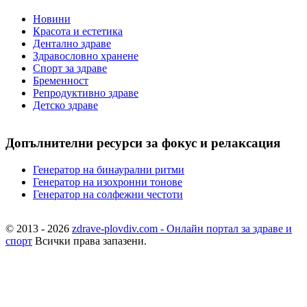
Новини
Красота и естетика
Дентално здраве
Здравословно хранене
Спорт за здраве
Бременност
Репродуктивно здраве
Детско здраве
Допълнителни ресурси за фокус и релаксация
Генератор на бинаурални ритми
Генератор на изохронни тонове
Генератор на солфежни честоти
© 2013 - 2026
zdrave-plovdiv.com - Онлайн портал за здраве и
спорт
Всички права запазени.