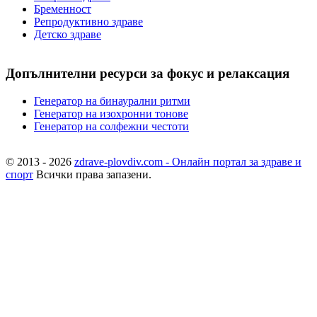
Бременност
Репродуктивно здраве
Детско здраве
Допълнителни ресурси за фокус и релаксация
Генератор на бинаурални ритми
Генератор на изохронни тонове
Генератор на солфежни честоти
© 2013 - 2026
zdrave-plovdiv.com - Онлайн портал за здраве и
спорт
Всички права запазени.