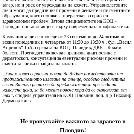
загар, но и риск от увреждания на кожата. Ултравиолетовите
лъчи могат да предизвикат промени в бенките и пигментните
образувания, които понякога прерастват в сериозен
здравословен проблем. Затова специалистите на КОЦ –
Пловдив поставят акцент върху навременната профилактика.
Кампанията ще се проведе от 23 септември до 24 октомври,
всеки понеделник и четвъртък от 11:30 до 13:30 ч., бул. „Васил
Априлов“ 15А, сградата на КОЦ- Пловдив, ДКБ – Кожни
болести. Прегледите включват прецизна диагностика с
дерматоскоп, консултация за евентуални рискови промени и
съвети за грижа и защита на кожата.
„Знаем колко сериозни могат да бъдат последствията от
продължителното излагане на слънце, особено след летния
сезон. Затова решихме да предложим тези прегледи на
намалена цена, за да могат повече хора да се възползват от
тях“
, споделя управителя на КОЦ-Пловдив доц. д-р Тихомир
Дерменджиев.
Не пропускайте важното за здравето в
Пловдив!