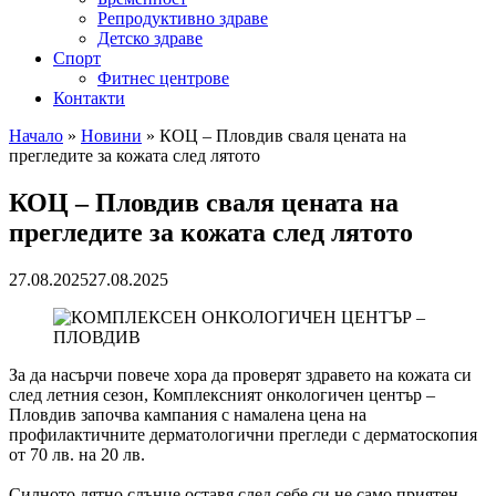
Репродуктивно здраве
Детско здраве
Спорт
Фитнес центрове
Контакти
Начало
»
Новини
»
КОЦ – Пловдив сваля цената на
прегледите за кожата след лятото
КОЦ – Пловдив сваля цената на
прегледите за кожата след лятото
27.08.2025
27.08.2025
За да насърчи повече хора да проверят здравето на кожата си
след летния сезон, Комплексният онкологичен център –
Пловдив започва кампания с намалена цена на
профилактичните дерматологични прегледи с дерматоскопия
от 70 лв. на 20 лв.
Силното лятно слънце оставя след себе си не само приятен