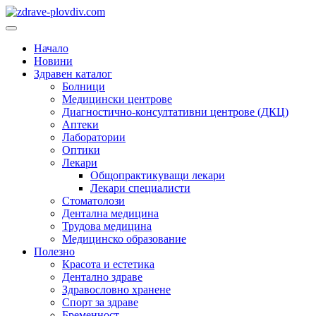
Преминете
към
Основно
съдържанието
меню
Начало
Новини
Здравен каталог
Болници
Медицински центрове
Диагностично-консултативни центрове (ДКЦ)
Аптеки
Лаборатории
Оптики
Лекари
Общопрактикуващи лекари
Лекари специалисти
Стоматолози
Дентална медицина
Трудова медицина
Медицинско образование
Полезно
Красота и естетика
Дентално здраве
Здравословно хранене
Спорт за здраве
Бременност