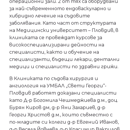
операционни зали. 2 от тях са оборудвани
за най-съвременното ендоваскуларно и
хибридно лечение на съдовите
заболявания. Като част от структурата
на Медицински университет – Пловдив, в
клиниката се провеждат курсове за
високоспециализирани дейности на
специалисти, както и обучение на
специализанти, бъдещи лекари, дентални
медици и специалисти по здравни грижи.
В Клиниката по съдова хирургия и
ангиология на УМБАЛ „Свети Георги“-
Пловдив работят доказани специалисти
като Д-р Богомила Чешмеджиева д.м., доц.
Бурян Киров дм, д-р Яни Захариев, д-р
Георги Христов д.м., които съвместно с
по-младите си колеги д-р Евгений Иванов,
д-р Весела Йовчева, д-р Красимир Вакрилов,