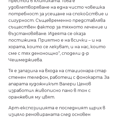
престой в клиниката. Това е
удовлетворяване на една чисто човешка
потребност за усещане на спокойствие и
сигурност. Същевременно представлява
съществен фактор за тяхното лечение и
възстановяване. Идеята се оказа
постижима. Приятно е на всички – и на
хората, които се лекуват, и на нас, които
сме с тях денонощно“, сподели д-р
Чешмеджиева.
Тя е запазила на входа на стационара стар
стенен телефон, работещ с фонокарта. За
апарата художникът Валери Ценов
изработил живописно пано в тон с
оранжевия му цвят.
Арт-експозицията е последният щрих в
изцяло реновираната след основен