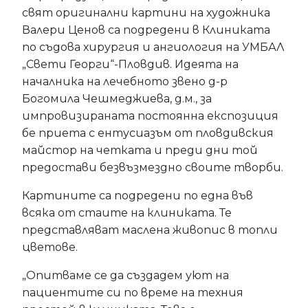
свят оригинални картини на художника
Валери Ценов са подредени в Клиниката
по съдова хирургия и ангиология на УМБАЛ
„Свети Георги“-Пловдив. Идеята на
началника на лечебното звено д-р
Богомила Чешмеджиева, д.м., за
импровизираната постоянна експозиция
бе приета с ентусиазъм от пловдивския
майстор на четката и преди дни той
предостави безвъзмездно своите творби.
Картините са подредени по една във
всяка от стаите на клиниката. Те
представляват маслена живопис в топли
цветове.
„Опитваме се да създадем уют на
пациентите си по време на техния