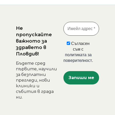
Не
пропускайте
важното за
Съгласен
здравето в
съм с
Пловдив!
политиката за
поверителност
.
Бъдете сред
първите, научили
за безплатни
прегледи, нови
клиники и
събития в града
ни.