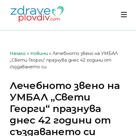
Преминете
към
Осн
съдържанието
мен
Начало
»
Новини
»
Лечебното звено на УМБАЛ
„Свети Георги“ празнува днес 42 години от
създаването си
Лечебното звено на
УМБАЛ „Свети
Георги“ празнува
днес 42 години от
създаването си