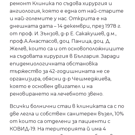
ремонт Клиника по съдова хирургия и
ангиология, която е една от най-старите
и най-големите у нас. Открита е на
днешната дата – 14 декември, през 1978 г.
от проф. И. Зънзов, д-р Е. Сакакушев, д.м.,
проф.А.Анастасов, доц. Паница, доц. Д.
Желев, които са и от основоположниците
на съдовата хирургия в България. Заради
епидемиологичната обстановка
тържество за 42-годишнината не се
организира, обясни д-р Чешмеджиева,
която е основен двигател и на
реновирането на лечебното звено.
Всички болнични стаи в клиниката са с по
две легла и собствен санитерен възел, 10%
от които са отделени за пациенти с
КОВИД-19. На територията й има 4