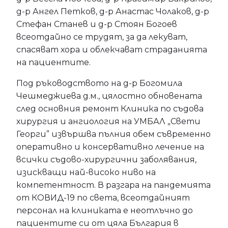
д-р Ангел Петков, д-р Анастас Чолаков, д-р
Стефан Станев и д-р Стоян Богоев
всеотдайно се трудят, за да лекуват,
спасяват хора и облекчават страданията
на пациентите.
Под ръководството на д-р Богомила
Чешмеджиева д.м., цялостно обновената
след основния ремонт Клиника по съдова
хирургия и ангиология на УМБАЛ „Свети
Георги” извършва пълния обем съвременно
оперативно и консервативно лечение на
всички съдово-хирургични заболявания,
изискващи най-високо ниво на
компетентност. В разгара на пандемията
от КОВИД-19 по света, всеотдайният
персонал на клиниката е неотлъчно до
пациентите си от цяла България в