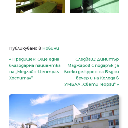
Публикувано в
Новини
Навигация
Предишен:
Още една
Следващ:
Димитър
благодарна пациентка
Маджаров с подарък за
на „Медлайн-Централ
всеки дежурен на Бъдни
Хоспитал“
вечер и на Коледа в
УМБАЛ „Свети Георги“