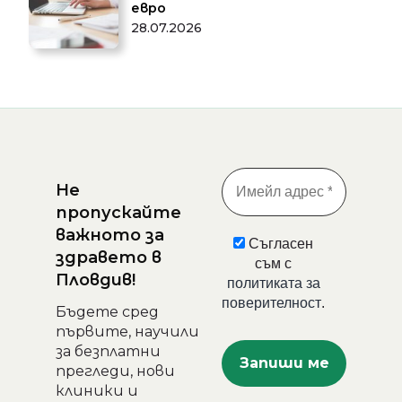
евро
28.07.2026
Не
пропускайте
важното за
Съгласен
здравето в
съм с
Пловдив!
политиката за
поверителност
.
Бъдете сред
първите, научили
за безплатни
прегледи, нови
клиники и