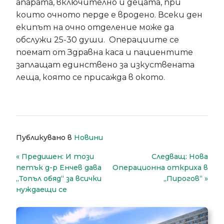
апарата, включително и децата, при
които очното перде е вродено. Всеки ден
екипът на очно отделение може да
обслужи 25-30 души. Операциите се
поемат от Здравна каса и пациентите
заплащат единствено за изкуствената
леща, която се присажда в окото.
Публикувано в
Новини
Навигация
Предишен:
И този
Следващ:
Нова
петък д-р Енчев дава
Операционна откриха в
„Топъл обяд“ за всички
„Пирогов“
нуждаещи се