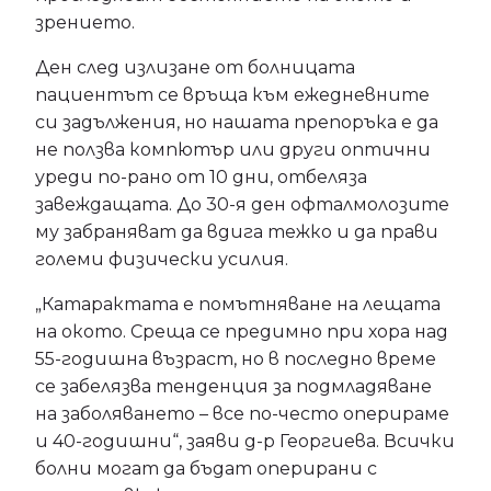
зрението.
Ден след излизане от болницата
пациентът се връща към ежедневните
си задължения, но нашата препоръка е да
не ползва компютър или други оптични
уреди по-рано от 10 дни, отбеляза
завеждащата. До 30-я ден офталмолозите
му забраняват да вдига тежко и да прави
големи физически усилия.
„Катарактата е помътняване на лещата
на окото. Среща се предимно при хора над
55-годишна възраст, но в последно време
се забелязва тенденция за подмладяване
на заболяването – все по-често оперираме
и 40-годишни“, заяви д-р Георгиева. Всички
болни могат да бъдат оперирани с