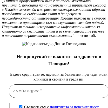
„Нашият професионален дълг е да бъдем максимално
прецизни. С помощта на най-съвременния триизмерен ехограф
в Пловдив можем да извършваме високорезолюционни образни
изследвания на сърдечните клапи и да преценим
необходимостта от интервенция. Когато такава не е строго
показана, се ориентираме към консервативен лечебен подход.
Пациентът е винаги изчерпателно информиран – както за
клиничното си състояние, така и за съпътстващите рискове
и наличните терапевтични възможности“
, поясни той.
Не пропускайте важното за здравето в
Пловдив!
Бъдете сред първите, научили за безплатни прегледи, нови
клиники и събития в града ни.
Съгласен съм с
политиката за поверителност
.