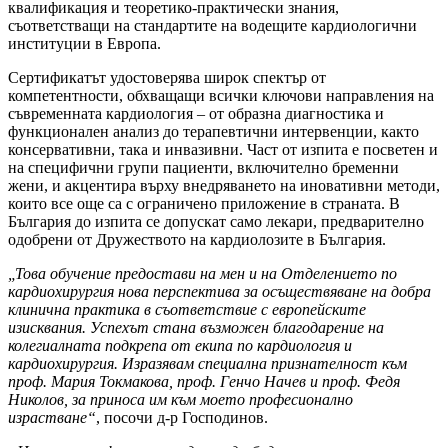
квалификация и теоретико-практически знания,
съответстващи на стандартите на водещите кардиологични
институции в Европа.
Сертификатът удостоверява широк спектър от
компетентности, обхващащи всички ключови направления на
съвременната кардиология – от образна диагностика и
функционален анализ до терапевтични интервенции, както
консервативни, така и инвазивни. Част от изпита е посветен и
на специфични групи пациенти, включително бременни
жени, и акцентира върху внедряването на иновативни методи,
които все още са с ограничено приложение в страната. В
България до изпита се допускат само лекари, предварително
одобрени от Дружеството на кардиолозите в България.
„Това обучение предостави на мен и на Отделението по
кардиохирургия нова перспектива за осъществяване на добра
клинична практика в съответствие с европейските
изисквания. Успехът стана възможен благодарение на
колегиалната подкрепа от екипа по кардиология и
кардиохирургия. Изразявам специална признателност към
проф. Мария Токмакова, проф. Генчо Начев и проф. Федя
Николов, за приноса им към моето професионално
израстване“
, посочи д-р Господинов.