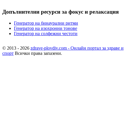
Допълнителни ресурси за фокус и релаксация
Генератор на бинаурални ритми
Генератор на изохронни тонове
Генератор на солфежни честоти
© 2013 - 2026
zdrave-plovdiv.com - Онлайн портал за здраве и
спорт
Всички права запазени.