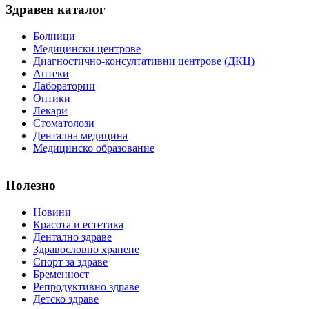
Здравен каталог
Болници
Медицински центрове
Диагностично-консултативни центрове (ДКЦ)
Аптеки
Лаборатории
Оптики
Лекари
Стоматолози
Дентална медицина
Медицинско образование
Полезно
Новини
Красота и естетика
Дентално здраве
Здравословно хранене
Спорт за здраве
Бременност
Репродуктивно здраве
Детско здраве