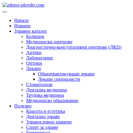
Преминете
към
Основно
съдържанието
меню
Начало
Новини
Здравен каталог
Болници
Медицински центрове
Диагностично-консултативни центрове (ДКЦ)
Аптеки
Лаборатории
Оптики
Лекари
Общопрактикуващи лекари
Лекари специалисти
Стоматолози
Дентална медицина
Трудова медицина
Медицинско образование
Полезно
Красота и естетика
Дентално здраве
Здравословно хранене
Спорт за здраве
Бременност