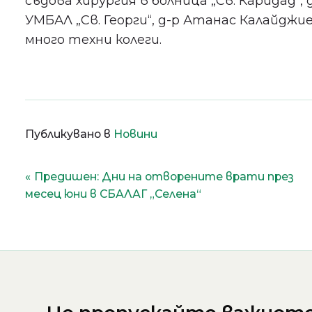
съдова хирургия в болница „Св. Каридад“, 
УМБАЛ „Св. Георги“, д-р Атанас Калайджие
много техни колеги.
Публикувано в
Новини
Навигация
Предишен:
Дни на отворените врати през
месец юни в СБАЛАГ „Селена“