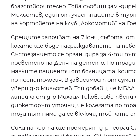
благотворително. Това съобщи зам.-дир
Мильотев, един от участниците в турни
на кортовете на клуб „Локомотив“ на Гре
Срещите започват на 7 юни, събота от 9
когато ще бъде награждаването на поб
Състезанието се организира за 4-ти пъ
посветено на Деня на детето. По тради
малките пациенти от болницата, които
по неонатология. В зависимост от сума
увери д-р Мильотев. Той добави, че МБАЛ 
линейка от д-р Михаил Тиков, собственик 
диркеторът уточни, че колегата по тр
този път няма да се включи, тъй като 
Сили на корта ще премерят д-р Георги С