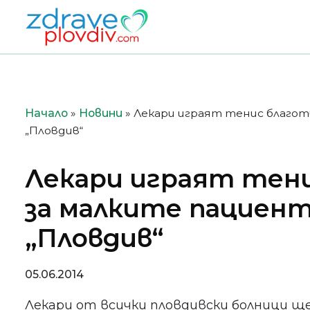
Преминете
към
съдържанието
Начало
»
Новини
»
Лекари играят тенис благо
„Пловдив“
Лекари играят тен
за малките пациен
„Пловдив“
05.06.2014
Лекари от всички пловдивски болници щ