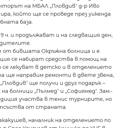
екторът на МБАЛ „Пловдив“ д-р Иво
ра, който ще се проведе през уикенда
бната база.
 ч. и продължават и на следващия ден,
едителите.
т от бившата Окръжна болница и е
ция се набират средства в помощ на
 се лекуват в детско и в отделението
та ще направим ремонти в двете звена,
„Пловдив“ ще получи и друг подарък –
на болници „Пълмед“ и „Софиямед“. Зам.-
адиция участва в тенис турнирите, но
отсъства от страната.
акакушев, началник на отделението по