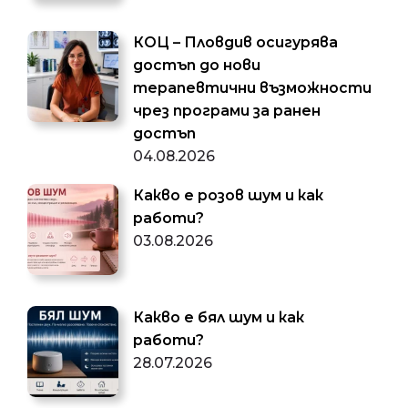
КОЦ – Пловдив осигурява
достъп до нови
терапевтични възможности
чрез програми за ранен
достъп
04.08.2026
Какво е розов шум и как
работи?
03.08.2026
Какво е бял шум и как
работи?
28.07.2026