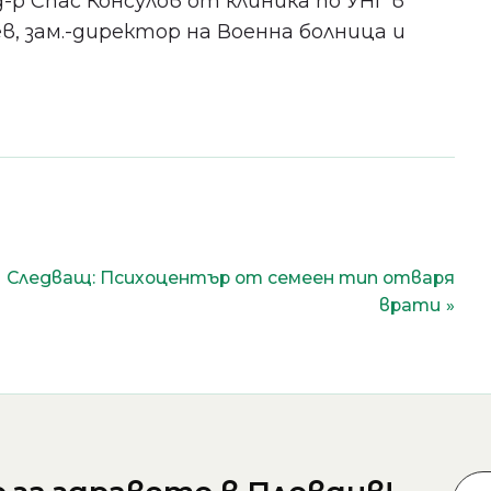
д-р Спас Консулов от клиника по УНГ в
в, зам.-директор на Военна болница и
Следващ:
Психоцентър от семеен тип отваря
врати