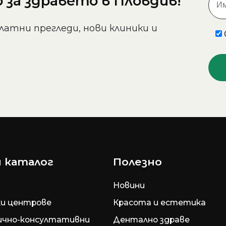
за здравето в Пловдив!
латни прегледи, нови клиники и
 каталог
Полезно
Новини
и центрове
Красота и естетика
ично-консултативни
Дентално здраве