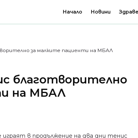
Начало
Новини
Здраве
творително за малките пациенти на МБАЛ
ис благотворително
ти на МБАЛ
е играят в продължение на два дни тенис