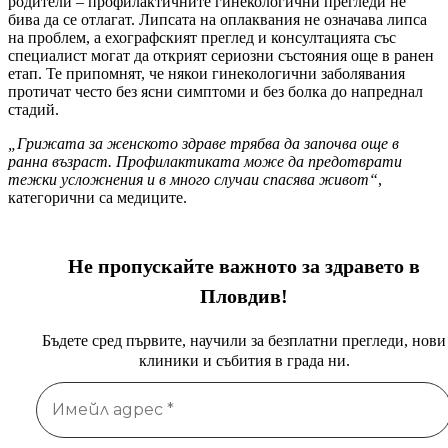
родители – профилактичните гинекологични прегледи не
бива да се отлагат. Липсата на оплаквания не означава липса
на проблем, а ехографският преглед и консултацията със
специалист могат да открият сериозни състояния още в ранен
етап. Те припомнят, че някои гинекологични заболявания
протичат често без ясни симптоми и без болка до напреднал
стадий.
„Грижата за женското здраве трябва да започва още в
ранна възраст. Профилактиката може да предотврати
тежки усложнения и в много случаи спасява живот“
,
категорични са медиците.
Не пропускайте важното за здравето в
Пловдив!
Бъдете сред първите, научили за безплатни прегледи, нови
клиники и събития в града ни.