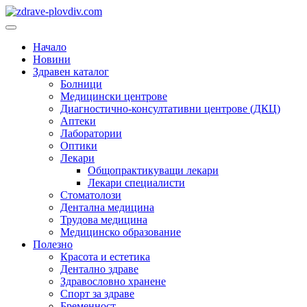
Преминете
към
Основно
съдържанието
меню
Начало
Новини
Здравен каталог
Болници
Медицински центрове
Диагностично-консултативни центрове (ДКЦ)
Аптеки
Лаборатории
Оптики
Лекари
Общопрактикуващи лекари
Лекари специалисти
Стоматолози
Дентална медицина
Трудова медицина
Медицинско образование
Полезно
Красота и естетика
Дентално здраве
Здравословно хранене
Спорт за здраве
Бременност