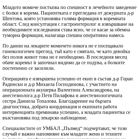
Младото момиче постъпва по спешност в лечебното заведение
с болки в корема. Пациентката е прегледана от дежурната д-р
Шентова, която установява голяма формация в коремната
област. След консултация с гастроентеролог и извършване на
необходимите изследвания става ясно, че се касае за обемна
туморна формация, налагаща спешна оперативна намеса.
По данни на лекарите момичето никога не е посещавало
гинекологичен преглед, тъй като е смятало, че като девойка
без полов живот това не е необходимо. В последния месец
обаче коремът ѝ започнал видимо да се подува, а болките
постепенно се засилили.
Операцията е извършена успешно от екип в състав д-р Горан
Радински и д-р Михаела Господинова, с участието на
операционната акушерка Валентина Александрова, на
анестезиолога д-р Петя Пилафова и анестезиологичната
сестра Даниела Топалова. Благодарение на бързата
диагностика, добрата координация и екипната работа
интервенцията преминава успешно, а младата пациентка се
възстановява под лекарско наблюдение.
Специалистите от УМБАЛ „Пълмед“ подчертават, че този
случай е важно напомняне към младите жени и техните