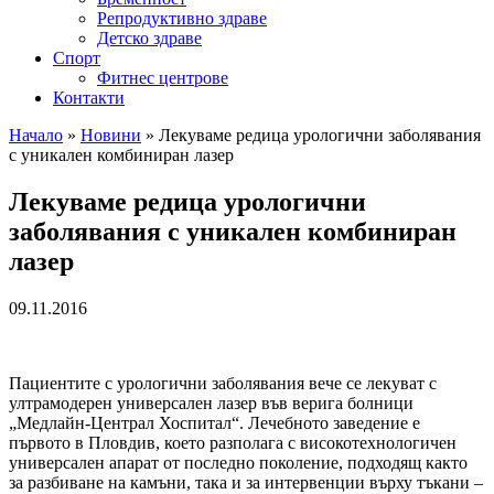
Репродуктивно здраве
Детско здраве
Спорт
Фитнес центрове
Контакти
Начало
»
Новини
»
Лекуваме редица урологични заболявания
с уникален комбиниран лазер
Лекуваме редица урологични
заболявания с уникален комбиниран
лазер
09.11.2016
Пациентите с урологични заболявания вече се лекуват с
ултрамодерен универсален лазер във верига болници
„Медлайн-Централ Хоспитал“. Лечебното заведение е
първото в Пловдив, което разполага с високотехнологичен
универсален апарат от последно поколение, подходящ както
за разбиване на камъни, така и за интервенции върху тъкани –