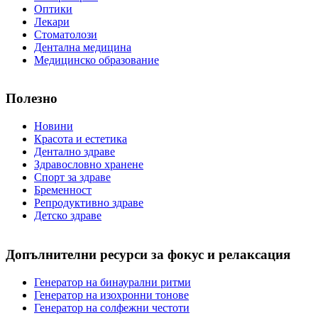
Оптики
Лекари
Стоматолози
Дентална медицина
Медицинско образование
Полезно
Новини
Красота и естетика
Дентално здраве
Здравословно хранене
Спорт за здраве
Бременност
Репродуктивно здраве
Детско здраве
Допълнителни ресурси за фокус и релаксация
Генератор на бинаурални ритми
Генератор на изохронни тонове
Генератор на солфежни честоти