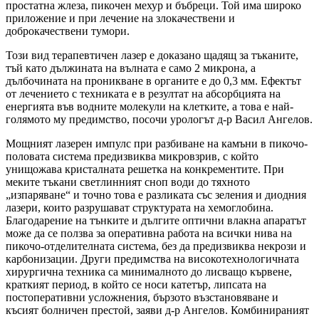
простатна жлеза, пикочен мехур и бъбреци. Той има широко
приложение и при лечение на злокачествени и
доброкачествени тумори.
Този вид терапевтичен лазер е доказано щадящ за тъканите,
тъй като дължината на вълната е само 2 микрона, а
дълбочината на проникване в органите е до 0,3 мм. Ефектът
от лечението с техниката е в резултат на абсорбцията на
енергията във водните молекули на клетките, а това е най-
голямото му предимство, посочи урологът д-р Васил Ангелов.
Мощният лазерен импулс при разбиване на камъни в пикочо-
половата система предизвиква микровзрив, с който
унищожава кристалната решетка на конкрементите. При
меките тъкани светлинният сноп води до тяхното
„изпаряване“ и точно това е разликата със зеления и диодния
лазери, които разрушават структурата на хемоглобина.
Благодарение на тънките и дългите оптични влакна апаратът
може да се ползва за оперативна работа на всички нива на
пикочо-отделителната система, без да предизвиква некрози и
карбонизации. Други предимства на високотехнологичната
хирургична техника са минималното до лисващо кървене,
краткият период, в който се носи катетър, липсата на
постоперативни усложнения, бързото възстановяване и
късият болничен престой, заяви д-р Ангелов. Комбинираният