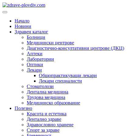
Преминете
към
Основно
съдържанието
меню
Начало
Новини
Здравен каталог
Болници
Медицински центрове
Диагностично-консултативни центрове (ДКЦ)
Аптеки
Лаборатории
Оптики
Лекари
Общопрактикуващи лекари
Лекари специалисти
Стоматолози
Дентална медицина
Трудова медицина
Медицинско образование
Полезно
Красота и естетика
Дентално здраве
Здравословно хранене
Спорт за здраве
Бременност