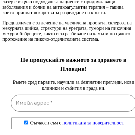
лазер е изцяло подходящ за пациенти с придружаващи
заболявания и болни на антикоагулантна терапия – такива
които приемат лекарства за разреждане на кръвта.
Предназначен е за лечение на увеличена простата, склероза на
мехурната шийка, стректури на уретрата, тумори на пикочния
мехур и бъбреците, както и за разбиване на камъни по цялото
протежение на пикочо-отделителната система.
Не пропускайте важното за здравето в
Пловдив!
Бъдете сред първите, научили за безплатни прегледи, нови
клиники и събития в града ни.
Съгласен съм с
политиката за поверителност
.