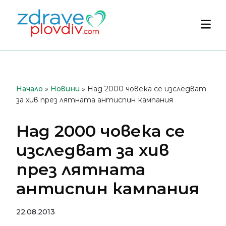
Преминете
към
Осн
съдържанието
мен
Начало
»
Новини
»
Над 2000 човека се изследват
за хив през лятната антиспин кампания
Над 2000 човека се
изследват за хив
през лятната
антиспин кампания
22.08.2013