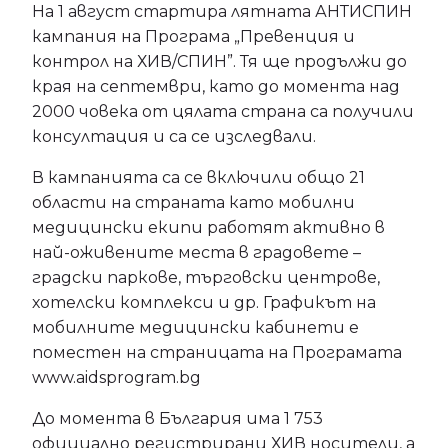
На 1 август стартира лятната АНТИСПИН
кампания на Програма „Превенция и
контрол на ХИВ/СПИН”. Тя ще продължи до
края на септември, като до момента над
2000 човека от цялата страна са получили
консултация и са се изследвали.
В кампанията са се включили общо 21
области на страната като мобилни
медицински екипи работят активно в
най-оживените места в градовете –
градски паркове, търговски центрове,
хотелски комплекси и др. Графикът на
мобилните медицински кабинети е
поместен на страницата на Програмата
www.aidsprogram.bg
До момента в България има 1 753
официално регистрирани ХИВ носители, а