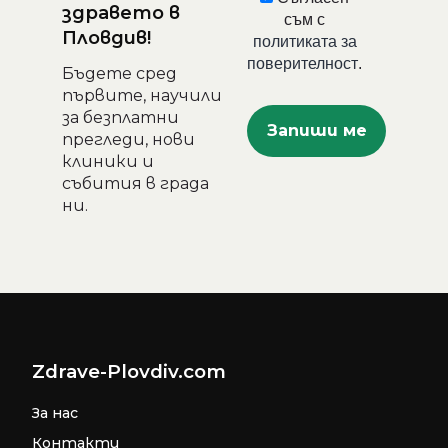
здравето в
съм с
Пловдив!
политиката за
поверителност
.
Бъдете сред
първите, научили
за безплатни
прегледи, нови
клиники и
събития в града
ни.
Zdrave-Plovdiv.com
За нас
Контакти