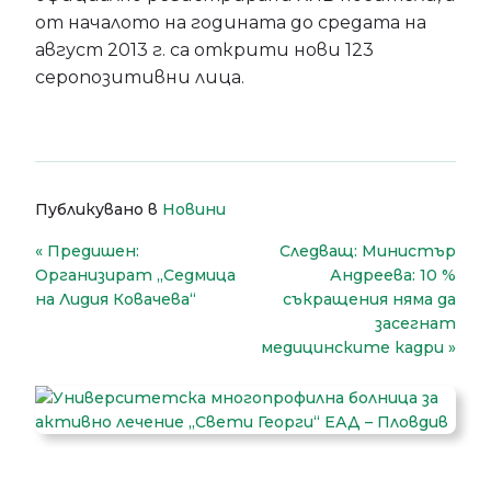
от началото на годината до средата на
август 2013 г. са открити нови 123
серопозитивни лица.
Публикувано в
Новини
Навигация
Предишен:
Следващ:
Министър
Организират „Седмица
Андреева: 10 %
на Лидия Ковачева“
съкращения няма да
засегнат
медицинските кадри