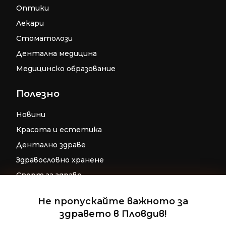
Оптики
Лекари
Стоматолози
Дентална медицина
Медицинско образование
Полезно
Новини
Красота и естетика
Дентално здраве
Здравословно хранене
Спорт за здраве
Бременност
Не пропускайте важното за
Репродуктивно здраве
здравето в Пловдив!
Управление на съгласие
Детско здраве