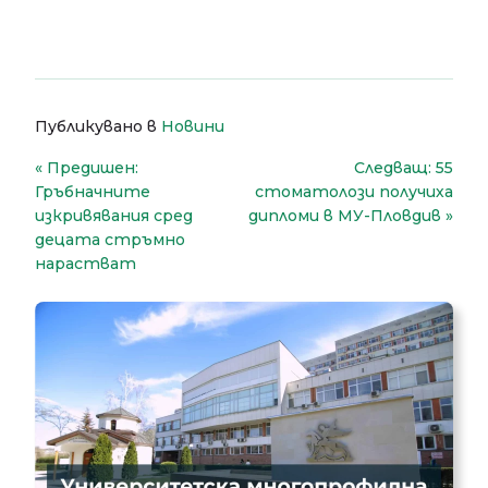
Публикувано в
Новини
Навигация
Предишен:
Следващ:
55
Гръбначните
стоматолози получиха
изкривявания сред
дипломи в МУ-Пловдив
децата стръмно
нарастват