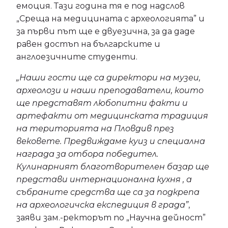
емоция. Тази година тя е под надслов
„Среща на медицината с археологията” и
за първи път ще е двуезична, за да даде
равен достъп на българските и
англоезичните студенти.
„Наши гости ще са директори на музеи,
археолози и наши преподаватели, които
ще представят любопитни факти и
артефакти от медицинската традиция
на територията на Пловдив през
вековете. Предвиждаме куиз и специална
награда за отбора победител.
Кулинарният благотворителен базар ще
представи интернационална кухня , а
събраните средства ще са за подкрепа
на археологичска експедиция в града”
,
заяви зам.-ректорът по „Научна дейност”