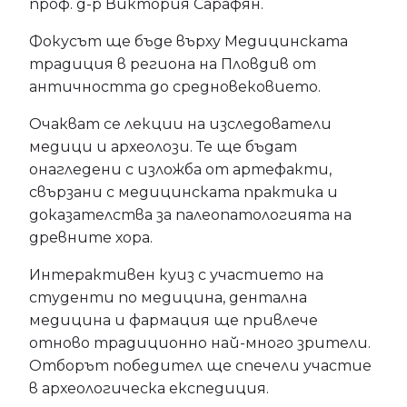
проф. д-р Виктория Сарафян.
Фокусът ще бъде върху Медицинската
традиция в региона на Пловдив от
античността до средновековието.
Очакват се лекции на изследователи
медици и археолози. Те ще бъдат
онагледени с изложба от артефакти,
свързани с медицинската практика и
доказателства за палеопатологията на
древните хора.
Интерактивен куиз с участието на
студенти по медицина, дентална
медицина и фармация ще привлече
отново традиционно най-много зрители.
Отборът победител ще спечели участие
в археологическа експедиция.