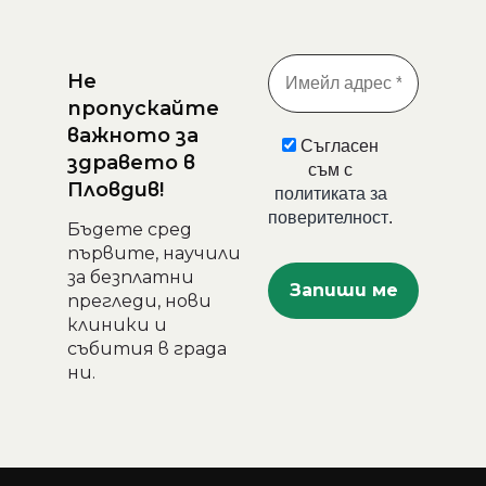
Не
пропускайте
важното за
Съгласен
здравето в
съм с
Пловдив!
политиката за
поверителност
.
Бъдете сред
първите, научили
за безплатни
прегледи, нови
клиники и
събития в града
ни.