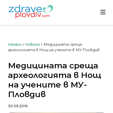
Преминете
към
Осн
съдържанието
мен
Начало
»
Новини
»
Медицината среща
археологията в Нощ на учените в МУ-Пловдив
Медицината среща
археологията в Нощ
на учените в МУ-
Пловдив
30.09.2016