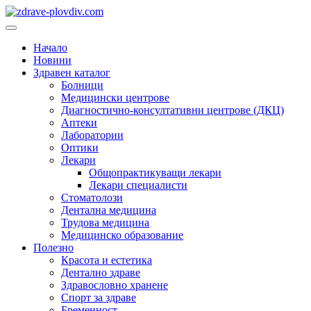
Преминете
към
Основно
съдържанието
меню
Начало
Новини
Здравен каталог
Болници
Медицински центрове
Диагностично-консултативни центрове (ДКЦ)
Аптеки
Лаборатории
Оптики
Лекари
Общопрактикуващи лекари
Лекари специалисти
Стоматолози
Дентална медицина
Трудова медицина
Медицинско образование
Полезно
Красота и естетика
Дентално здраве
Здравословно хранене
Спорт за здраве
Бременност