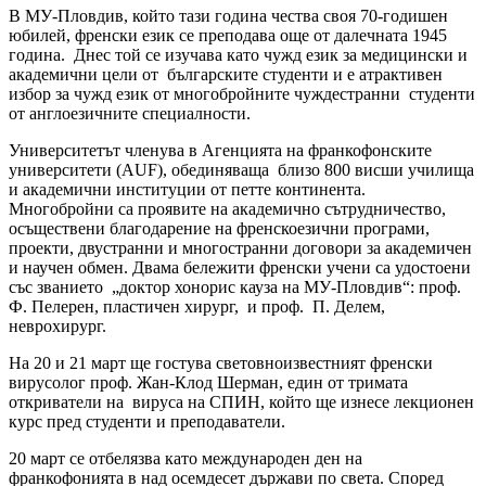
В МУ-Пловдив, който тази година чества своя 70-годишен
юбилей, френски език се преподава още от далечната 1945
година. Днес той се изучава като чужд език за медицински и
академични цели от българските студенти и е атрактивен
избор за чужд език от многобройните чуждестранни студенти
от англоезичните специалности.
Университетът членува в Агенцията на франкофонските
университети (AUF), обединяваща близо 800 висши училища
и академични институции от петте континента.
Многобройни са проявите на академично сътрудничество,
осъществени благодарение на френскоезични програми,
проекти, двустранни и многостранни договори за академичен
и научен обмен. Двама бележити френски учени са удостоени
със званието „доктор хонорис кауза на МУ-Пловдив“: проф.
Ф. Пелерен, пластичен хирург, и проф. П. Делем,
неврохирург.
На 20 и 21 март ще гостува световноизвестният френски
вирусолог проф. Жан-Клод Шерман, един от тримата
откриватели на вируса на СПИН, който ще изнесе лекционен
курс пред студенти и преподаватели.
20 март се отбелязва като международен ден на
франкофонията в над осемдесет държави по света. Според