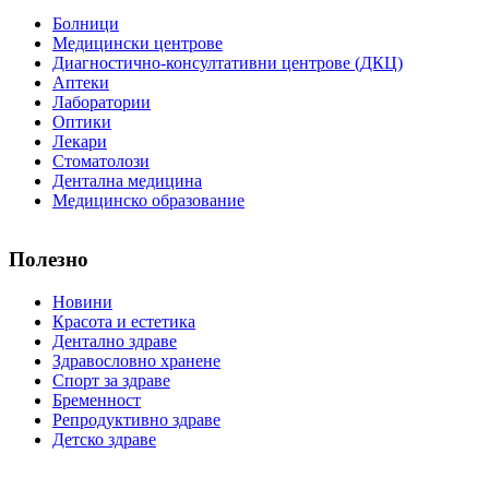
Болници
Медицински центрове
Диагностично-консултативни центрове (ДКЦ)
Аптеки
Лаборатории
Оптики
Лекари
Стоматолози
Дентална медицина
Медицинско образование
Полезно
Новини
Красота и естетика
Дентално здраве
Здравословно хранене
Спорт за здраве
Бременност
Репродуктивно здраве
Детско здраве