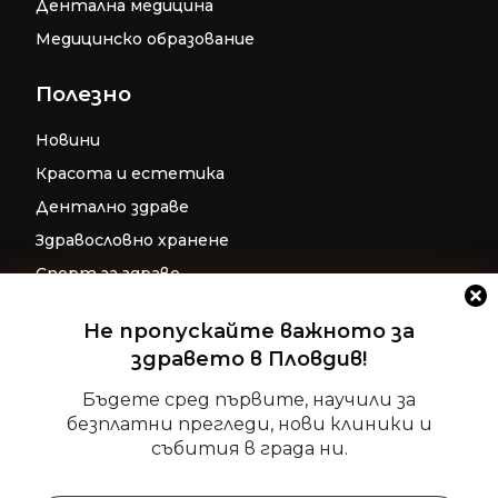
Дентална медицина
Медицинско образование
Полезно
Новини
Красота и естетика
Дентално здраве
Здравословно хранене
Спорт за здраве
Бременност
Не пропускайте важното за
Репродуктивно здраве
здравето в Пловдив!
Управление на съгласие
Детско здраве
Бъдете сред първите, научили за
За да осигурим най-добрите изживявания, ние използваме
безплатни прегледи, нови клиники и
Допълнителни ресурси за фокус и
технологии като бисквитки за съхраняване и/или достъп
събития в града ни.
релаксация
до информация за устройството. Съгласието с тези
технологии ще ни позволи да обработваме данни като
поведение при сърфиране или уникални идентификатори