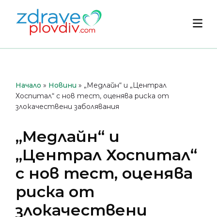
Преминете
към
Осн
съдържанието
мен
Начало
»
Новини
»
„Медлайн“ и „Централ
Хоспитал“ с нов тест, оценява риска от
злокачествени заболявания
„Медлайн“ и
„Централ Хоспитал“
с нов тест, оценява
риска от
злокачествени