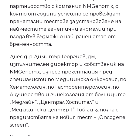
партньорство с компания NMGenomix, с
която от години успешно се провеждат
пренатални тестове за установяване на
най-честите генетични аномалии при
плода във възможно най-ранен етап от
бременността.
Днес д-р Димитър Георгиев, дм,
изпълнителен директор и собственик на
NMGenomix, изнесе презентация пред
специалисти по Медицинска онкология, по
Хематология, по Гастроентерология, по
Акушерство и гинекология от болниците
„Медлайн“, „Централ Хоспитал“ и
„Медицински център-1“. Той ги запозна с
предимствата на новия тест – „Oncogenе
screen”.