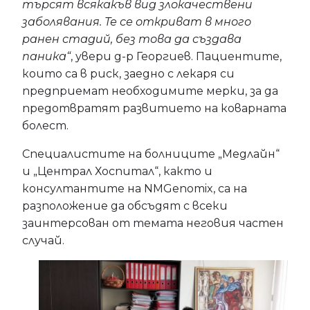
търсят всякакъв вид злокачествени
заболявания. Те се откриват в много
ранен стадий, без това да създава
паника“
, увери д-р Георгиев. Пациентите,
които са в риск, заедно с лекаря си
предприемат необходимите мерки, за да
предотвратят развитието на коварната
болест.
Специалистите на болниците „Медлайн“
и „Централ Хоспитал“, както и
консултантите на NMGenomix, са на
разположение да обсъдят с всеки
заинтерсован от темата неговия частен
случай.