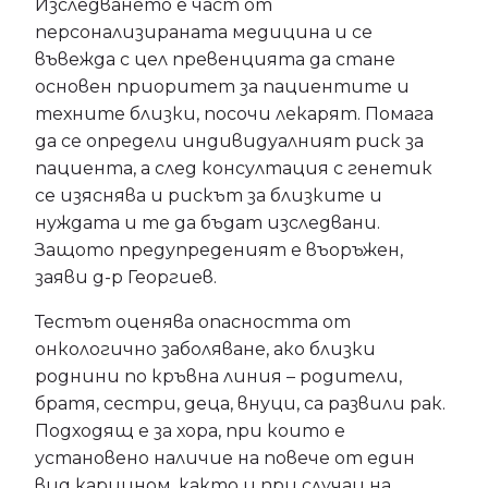
Изследването е част от
персонализираната медицина и се
въвежда с цел превенцията да стане
основен приоритет за пациентите и
техните близки, посочи лекарят. Помага
да се определи индивидуалният риск за
пациента, а след консултация с генетик
се изяснява и рискът за близките и
нуждата и те да бъдат изследвани.
Защото предупреденият е въоръжен,
заяви д-р Георгиев.
Тестът оценява опасността от
онкологично заболяване, ако близки
роднини по кръвна линия – родители,
братя, сестри, деца, внуци, са развили рак.
Подходящ е за хора, при които е
установено наличие на повече от един
вид карцином, както и при случаи на