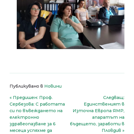
Публикувано в
Новини
Навигация
Предишен:
Проф.
Следващ:
Сербезова: С работата
Единственият в
си по въвеждането на
Източна Европа ЯМР,
електронно
апаратът на
здравеопазване за 6
бъдещето, заработи в
месеца успяхме да
Пловдив