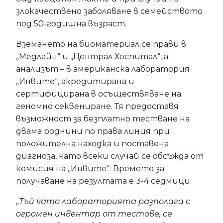
злокачествено заболяване в семейството
под 50-годишна възраст.
Вземането на биоматериал се прави в
„Медлайн“ и „Централ Хоспитал“, а
анализът – в американска лаборатория
„Инвите“, акредитирана и
сертифицирана в осъществяване на
геномно секвениране. Тя предоставя
възможност за безплатно тестване на
двама роднини по права линия при
положителна находка и поставена
диагноза, като всеки случай се обсъжда от
комисия на „Инвите“. Времето за
получаване на резултата е 3-4 седмици.
„
Тъй като лабораторията разполага с
огромен инвентар от тестове, се