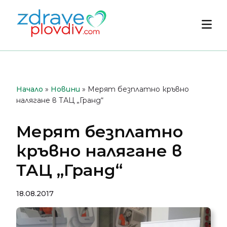
Преминете
към
Осн
съдържанието
мен
Начало
»
Новини
»
Мерят безплатно кръвно
налягане в ТАЦ „Гранд“
Мерят безплатно
кръвно налягане в
ТАЦ „Гранд“
18.08.2017