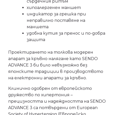
сърдечния ритъм
хипоалергенен маншет
индикатор за грешка при
неправилно поставяне на
маншета
удобна кутия за пренос и по-добра
защита
Проектирането на толкова модерен
апарат за кръвно налягане като SENDO
ADVANCE 3 би било невъзможно без
японските традиции в производството
на електронни апарати за кръвно.
Клинично одобрен от европейското
дружество по хипертония –
прецизността и надеждността на SENDO
ADVANCE 3 са потвърдени от European
Society of Hypertension (Европейско