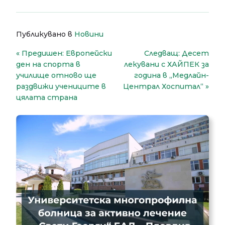
Публикувано в
Новини
Навигация
Предишен:
Европейски
Следващ:
Десет
ден на спорта в
лекувани с ХАЙПЕК за
училище отново ще
година в „Медлайн-
раздвижи учениците в
Централ Хоспитал“
цялата страна