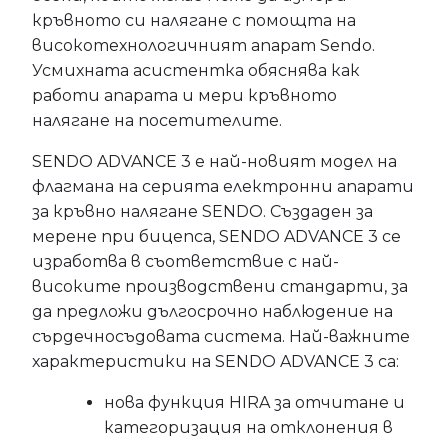
кръвното си налягане с помощта на
високотехнологичният апарат Sendo.
Усмихната асистентка обяснява как
работи апарата и мери кръвното
налягане на посетителите.
SENDO ADVANCE 3 е най-новият модел на
флагманa на серията електронни апарати
за кръвно налягане SENDO. Създаден за
мерене при бицепса, SENDO ADVANCE 3 се
изработва в съответствие с най-
високите производствени стандарти, за
да предложи дългосрочно наблюдение на
сърдечносъдовата система. Най-важните
характеристики на SENDO ADVANCE 3 са:
нова функция HIRA за отчитане и
категоризация на отклонения в