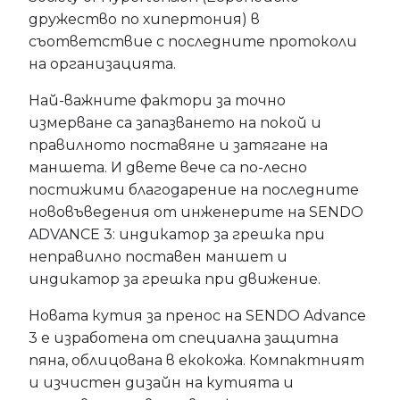
дружество по хипертония) в
съответствие с последните протоколи
на организацията.
Най-важните фактори за точно
измерване са запазването на покой и
правилното поставяне и затягане на
маншета. И двете вече са по-лесно
постижими благодарение на последните
нововъведения от инженерите на SENDO
ADVANCE 3: индикатор за грешка при
неправилно поставен маншет и
индикатор за грешка при движение.
Новата кутия за пренос на SENDO Advance
3 е изработена от специална защитна
пяна, облицована в екокожа. Компактният
и изчистен дизайн на кутията и