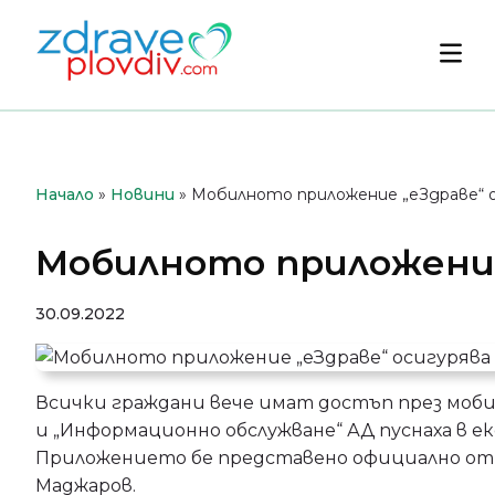
Преминете
към
Осн
съдържанието
мен
Начало
»
Новини
»
Мобилното приложение „еЗдраве“ 
Мобилното приложение
30.09.2022
Всички граждани вече имат достъп през моби
и „Информационно обслужване“ АД пуснаха в е
Приложението бе представено официално от Б
Маджаров.