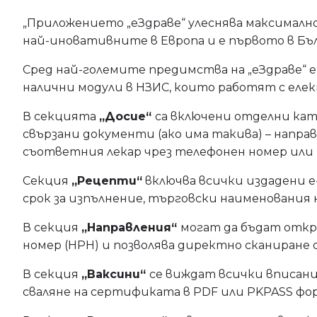
„Приложението „еЗдраве“ улеснява максималн
най-иновативните в Европа и е първото в Бъл
Сред най-големите предимства на „еЗдраве“ е
налични модули в НЗИС, които работят с ел
В секцията
„Досие“
са включени отделни кат
свързани документи (ако има такива) – напра
съответния лекар чрез телефонен номер или 
Секция
„Рецепти“
включва всички издадени е
срок за изпълнение, търговски наименования 
В секция
„Направления“
могат да бъдат откр
номер (НРН) и позволява директно сканиране
В секция
„Ваксини“
се виждат всички вписани
сваляне на сертификата в PDF или PKPASS фо