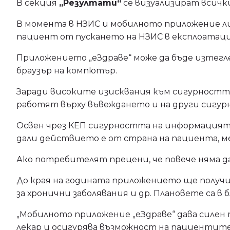
В секция
„Резултати“
се визуализират всичк
В момента в НЗИС и мобилното приложение ли
пациент от пускането на НЗИС в експлоатаци
Приложението „еЗдраве“ може да бъде изтегле
браузър на компютър.
Заради високите изисквания към сигурностт
работят върху въвеждането и на други сигурн
Освен чрез КЕП сигурността на информацията
дали действието е от страна на пациента, м
Ако потребителят прецени, че повече няма д
До края на годината приложението ще получи
за хронични заболявания и др. Плановете са 
„Мобилното приложение „еЗдраве“ дава силен
лекар и осигурява възможност на пациентите 