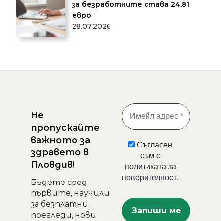
за безработните става 24,81
евро
28.07.2026
Не
пропускайте
важното за
Съгласен
здравето в
съм с
Пловдив!
политиката за
поверителност
.
Бъдете сред
първите, научили
за безплатни
прегледи, нови