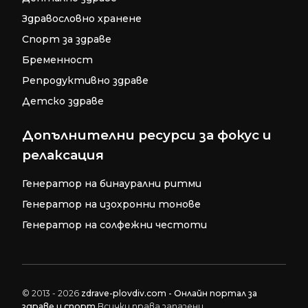
Здравословно хранене
Спорт за здраве
Бременност
Репродуктивно здраве
Детско здраве
Допълнителни ресурси за фокус и
релаксация
Генератор на бинаурални ритми
Генератор на изохронни тонове
Генератор на солфежни честоти
© 2013 - 2026
zdrave-plovdiv.com - Онлайн портал за
здраве и спорт
Всички права запазени.