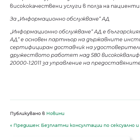
висококачествени услуги в полза на пациент
За „Информационно обслужване“ АД
„
Информационно обслужване“ АД е български
АД“ е основен партньор на държавните инст
сертифициран доставчик на удостоверителни 
дружеството работят над 580 висококвалифиц
20000-1:2011 за управление на предоставянит
Публикувано в
Новини
Навигация
Предишен:
Безплатни консултации по сексуално 