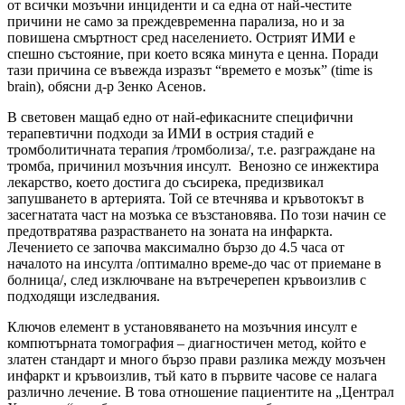
от всички мозъчни инциденти и са една от най-честите
причини не само за преждевременна парализа, но и за
повишена смъртност сред населението. Острият ИМИ е
спешно състояние, при което всяка минута е ценна. Поради
тази причина се въвежда изразът “времето е мозък” (time is
brain), обясни д-р Зенко Асенов.
В световен мащаб едно от най-ефикасните специфични
терапевтични подходи за ИМИ в острия стадий е
тромболитичната терапия /тромболиза/, т.е. разграждане на
тромба, причинил мозъчния инсулт. Венозно се инжектира
лекарство, което достига до съсирека, предизвикал
запушването в артерията. Той се втечнява и кръвотокът в
засегнатата част на мозъка се възстановява. По този начин се
предотвратява разрастването на зоната на инфаркта.
Лечението се започва максимално бързо до 4.5 часа от
началото на инсулта /оптимално време-до час от приемане в
болница/, след изключване на вътречерепен кръвоизлив с
подходящи изследвания.
Ключов елемент в установяването на мозъчния инсулт е
компютърната томография – диагностичен метод, който е
златен стандарт и много бързо прави разлика между мозъчен
инфаркт и кръвоизлив, тъй като в първите часове се налага
различно лечение. В това отношение пациентите на „Централ