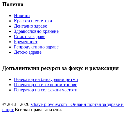
Полезно
Новини
Красота и естетика
Дентално здраве
Здравословно хранене
Спорт за здраве
Бременност
Репродуктивно здраве
Детско здраве
Допълнителни ресурси за фокус и релаксация
Генератор на бинаурални ритми
Генератор на изохронни тонове
Генератор на солфежни честоти
© 2013 - 2026
zdrave-plovdiv.com - Онлайн портал за здраве и
спорт
Всички права запазени.