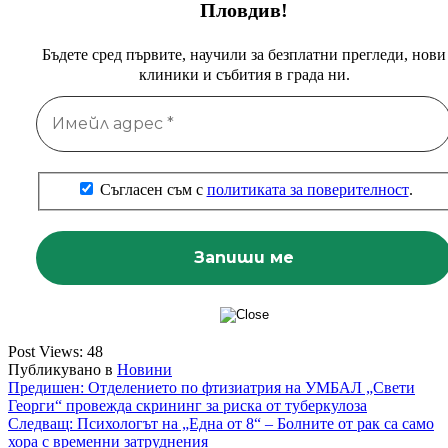
Пловдив!
Бъдете сред първите, научили за безплатни прегледи, нови
клиники и събития в града ни.
Съгласен съм с
политиката за поверителност
.
Post Views:
48
Публикувано в
Новини
Навигация
Предишен:
Отделението по фтизиатрия на УМБАЛ „Свети
Георги“ провежда скрининг за риска от туберкулоза
Следващ:
Психологът на „Една от 8“ – Болните от рак са само
хора с временни затруднения