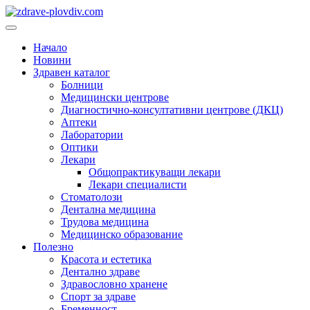
Преминете
към
Основно
съдържанието
меню
Начало
Новини
Здравен каталог
Болници
Медицински центрове
Диагностично-консултативни центрове (ДКЦ)
Аптеки
Лаборатории
Оптики
Лекари
Общопрактикуващи лекари
Лекари специалисти
Стоматолози
Дентална медицина
Трудова медицина
Медицинско образование
Полезно
Красота и естетика
Дентално здраве
Здравословно хранене
Спорт за здраве
Бременност