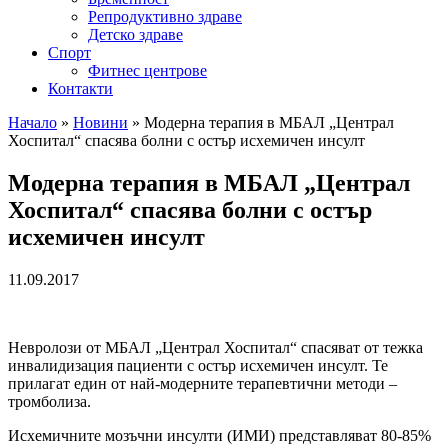
Репродуктивно здраве
Детско здраве
Спорт
Фитнес центрове
Контакти
Начало
»
Новини
»
Модерна терапия в МБАЛ „Централ
Хоспитал“ спасява болни с остър исхемичен инсулт
Модерна терапия в МБАЛ „Централ
Хоспитал“ спасява болни с остър
исхемичен инсулт
11.09.2017
Невролози от МБАЛ „Централ Хоспитал“ спасяват от тежка
инвалидизация пациенти с остър исхемичен инсулт. Те
прилагат един от най-модерните терапевтични методи –
тромболиза.
Исхемичните мозъчни инсулти (ИМИ) представляват 80-85%