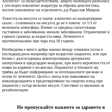
Хоспитал“ са облагодетелствани, защото болницата разполага
с последно поколение апаратура за образна диагностика,
посочи началникът на отделението д-р Радослав Мавров.
Тежестта на инсулта се оценя клинично по валидизирани
скали – големината на инсулта да не e повече от 1/3 от
мозъчната хемисфера. Вземат се предвид съпътстващи
състояния и заболявания, минали заболявания. Ограничение в
горната граница за възрастта няма. Лечението е
противопоказано при хора под 18 години.
Необходима е много добра оценка между очаквана полза и
последващ риск-например при възрастни пациенти, или при
болни с дългогодишна неконтролирана артериална
хипертония и предсърдно мъждене, при които вероятността от
поява на кървене е по-висока. Пациентът и близките му
трябва да бъдат информирани за потенциалните рискове и
ползи от лечението. Целта е липса или намаляване на
инвалидизацията и предотвратяване на смъртен изход при
пациенти с остър мозъчен инсулт. Спестяват се милиони за
рехабилитация.
Не пропускайте важното за здравето в