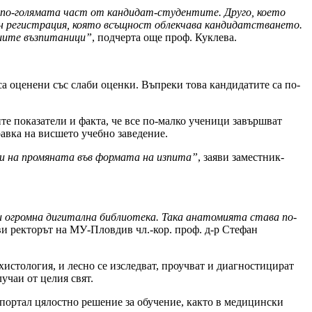
а в по-голямата част от кандидат-студентите. Друго, което
йн регистрация, която всъщност облекчава кандидатстването.
ашите възпитаници”
, подчерта още проф. Куклева.
 са оценени със слаби оценки. Въпреки това кандидатите са по-
 показатели и факта, че все по-малко ученици завършват
равка на висшето учебно заведение.
лжи на промяната във формата на изпита”
, заяви заместник-
и огромна дигитална библиотека. Така анатомията става по-
яви ректорът на МУ-Пловдив чл.-кор. проф. д-р Стефан
истология, и лесно се изследват, проучват и диагностицират
учаи от целия свят.
 портал цялостно решение за обучение, както в медицински