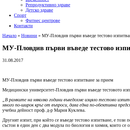
Репродуктивно здраве
Детско здраве
Спорт
Фитнес центрове
Контакти
Начало
»
Новини
»
МУ-Пловдив първи въведе тестово изпитва
МУ-Пловдив първи въведе тестово изпи
31.08.2017
МУ-Пловдив първи въведе тестово изпитване за прием
Медицински университет-Пловдив първи въведе тестовото изпи
„В рамките на няколко години въведохме изцяло тестово изпит
много по-широк кръг от въпроси, дава една по-обективна пред
учебна дейност проф. д-р Мария Куклева.
Другият изпит, при който се въведе тестово изпитване, е тоз
състои в един ден с два модула по биология и химия, които се 