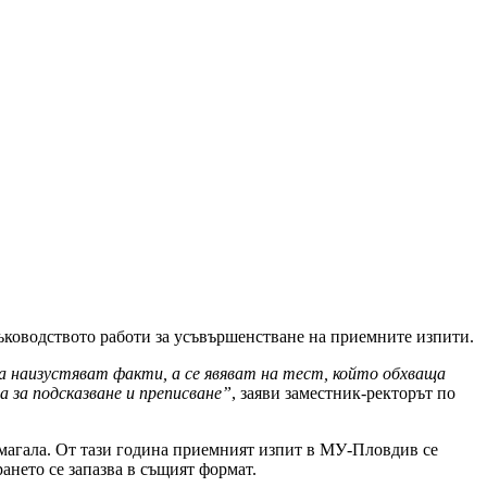
ъководството работи за усъвършенстване на приемните изпити.
да наизустяват факти, а се явяват на тест, който обхваща
 за подсказване и преписване”
, заяви заместник-ректорът по
омагала. От тази година приемният изпит в МУ-Пловдив се
ането се запазва в същият формат.