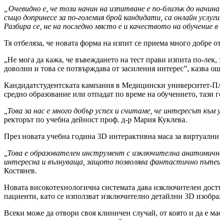
„Очевидно е, че този начин на изпитване е по-близък до начин
също допринесе за по-големия брой кандидати, са онлайн усл
Разбира се, не на последно място е и качеството на обучение
Тя отбеляза, че новата форма на изпит се приема много добре 
„Не мога да кажа, че въвеждането на тест прави изпита по-лек,
доволни и това се потвърждава от засиления интерес”, казва ощ
Кандидатстудентската кампания в Медицински университет-Пл
средно образование или отпадат по време на обучението, тази 
„Това за нас е много добър успех и считаме, че интересът к
ректорът по учебна дейност проф. д-р Мария Куклева.
През новата учебна година 3D интерактивна маса за виртуалн
„Това е образователен инструмент с изключителна анатомичн
интересна и вълнуваща, защото позволява фантастично пътеш
Костянев.
Новата високотехнологична системата дава изключителен достъ
пациенти, като се използват изключително детайлни 3D изобра
Всеки може да отвори своя клиничен случай, от която и да е м