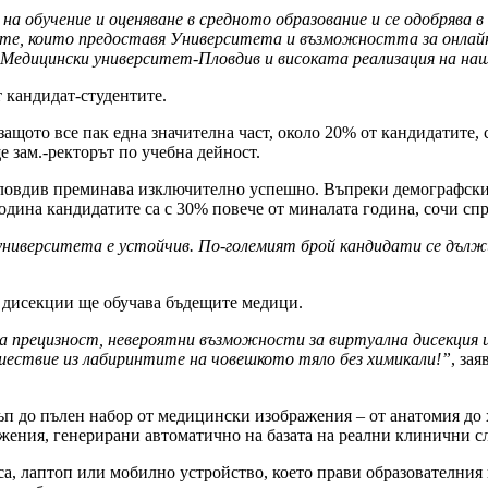
а на обучение и оценяване в средното образование и се одобряв
угите, които предоставя Университета и възможността за онла
 в Медицински университет-Пловдив и високата реализация на н
от кандидат-студентите.
 защото все пак една значителна част, около 20% от кандидатите,
е зам.-ректорът по учебна дейност.
овдив преминава изключително успешно. Въпреки демографските
година кандидатите са с 30% повече от миналата година, сочи сп
ъм университета е устойчив. По-големият брой кандидати се дъ
и дисекции ще обучава бъдещите медици.
а прецизност, невероятни възможности за виртуална дисекция 
ествие из лабиринтите на човешкото тяло без химикали!”
, за
п до пълен набор от медицински изображения – от анатомия до х
жения, генерирани автоматично на базата на реални клинични сл
аса, лаптоп или мобилно устройство, което прави образователния