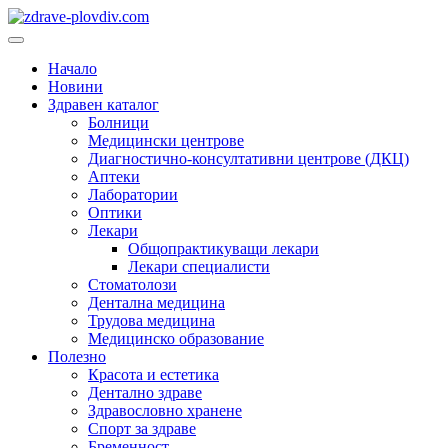
Преминете
към
Основно
съдържанието
меню
Начало
Новини
Здравен каталог
Болници
Медицински центрове
Диагностично-консултативни центрове (ДКЦ)
Аптеки
Лаборатории
Оптики
Лекари
Общопрактикуващи лекари
Лекари специалисти
Стоматолози
Дентална медицина
Трудова медицина
Медицинско образование
Полезно
Красота и естетика
Дентално здраве
Здравословно хранене
Спорт за здраве
Бременност