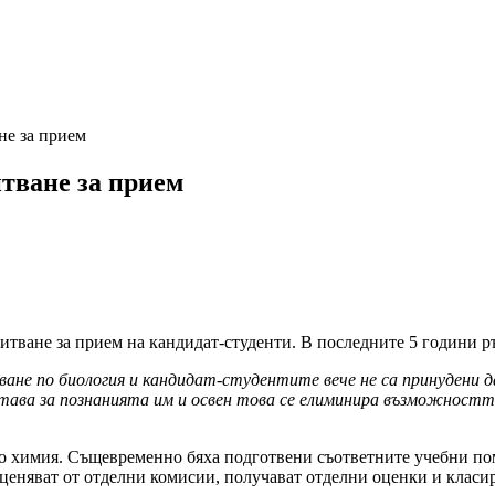
не за прием
тване за прием
тване за прием на кандидат-студенти. В последните 5 години р
ване по биология и кандидат-студентите вече не са принудени 
става за познанията им и освен това се елиминира възможността
и по химия. Същевременно бяха подготвени съответните учебни п
оценяват от отделни комисии, получават отделни оценки и класир