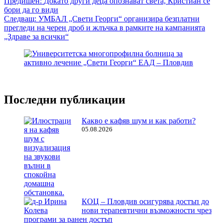
Навигация
Предишен:
Докато други деца опознават света, Кристиан се
бори да го види
Следващ:
УМБАЛ „Свети Георги“ организира безплатни
прегледи на черен дроб и жлъчка в рамките на кампанията
„Здраве за всички“
Последни публикации
Какво е кафяв шум и как работи?
05.08.2026
КОЦ – Пловдив осигурява достъп до
нови терапевтични възможности чрез
програми за ранен достъп