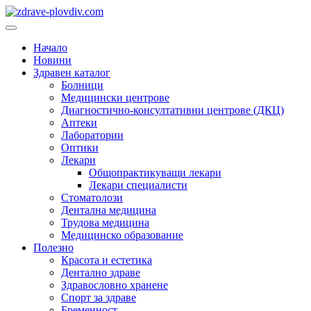
Преминете
към
Основно
съдържанието
меню
Начало
Новини
Здравен каталог
Болници
Медицински центрове
Диагностично-консултативни центрове (ДКЦ)
Аптеки
Лаборатории
Оптики
Лекари
Общопрактикуващи лекари
Лекари специалисти
Стоматолози
Дентална медицина
Трудова медицина
Медицинско образование
Полезно
Красота и естетика
Дентално здраве
Здравословно хранене
Спорт за здраве
Бременност