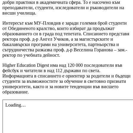
добри практики в академичната сфера. То е насочено към
преподаватели, студенти, изследователи и ръководители на
висши училища.
Интересът към МУ-Пловдив е заради големия брой студенти
от Обединеното кралство, които избират да продължат
образованието си в града под тепетата. Списанието представя
ректора проф. д-р Ангел Учиков, а за магистърските и
бакалавърски програми на университета, партньорства и
сътрудничества разказва проф. д-р Веселина Горанова – зам.-
ректор по учебната дейност.
Higher Education Digest има над 120 000 последователи във
фейсбук и читатели в над 112 държави по света.
Информацията в списанието е ориентир за родители и бъдещи
студенти за възможностите за обучение в световно признати
университети, както и за новите тенденции във висшето
образование.