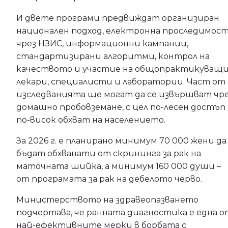
И двете програми предвиждат организиран
национален подход, електронна проследимос
чрез НЗИС, информационни кампании,
стандартизирани алгоритми, контрол на
качеството и участие на общопрактикуващ
лекари, специалисти и лаборатории. Част от
изследванията ще могат да се извършват чр
домашно пробовземане, с цел по-лесен достъп
по-висок обхват на населението.
За 2026 г. е планирано минимум 70 000 жени да
бъдат обхванати от скрининга за рак на
маточната шийка, а минимум 160 000 души –
от програмата за рак на дебелото черво.
Министерството на здравеопазването
подчертава, че ранната диагностика е една о
най-ефективните мерки в борбата с