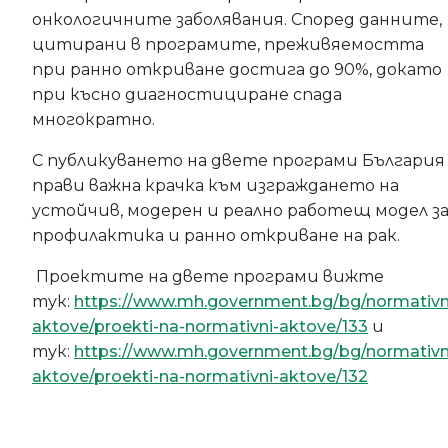
онкологичните заболявания. Според данните,
цитирани в програмите, преживяемостта
при ранно откриване достига до 90%, докато
при късно диагностициране спада
многократно.
С публикуването на двете програми България
прави важна крачка към изграждането на
устойчив, модерен и реално работещ модел з
профилактика и ранно откриване на рак.
Проектите на двете програми вижте
тук:
https://www.mh.government.bg/bg/normativn
aktove/proekti-na-normativni-aktove/133
и
тук:
https://www.mh.government.bg/bg/normativn
aktove/proekti-na-normativni-aktove/132