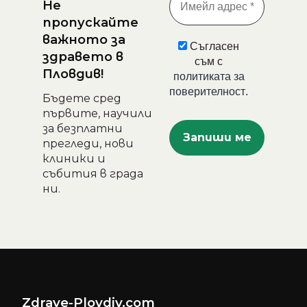
Не
пропускайте
важното за
Съгласен
здравето в
съм с
Пловдив!
политиката за
поверителност
.
Бъдете сред
първите, научили
за безплатни
прегледи, нови
клиники и
събития в града
ни.
Zdrave-Plovdiv.com