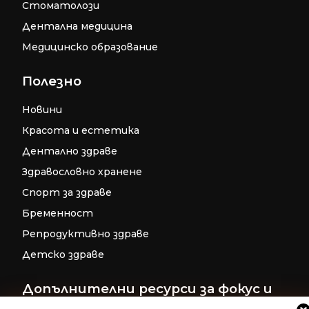
Стоматолози
Дентална медицина
Медицинско образование
Полезно
Новини
Красота и естетика
Дентално здраве
Здравословно хранене
Спорт за здраве
Бременност
Репродуктивно здраве
Детско здраве
Допълнителни ресурси за фокус и
релаксация