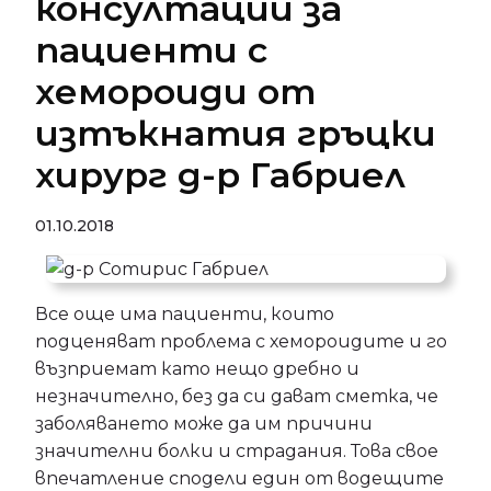
консултации за
пациенти с
хемороиди от
изтъкнатия гръцки
хирург д-р Габриел
01.10.2018
Все още има пациенти, които
подценяват проблема с хемороидите и го
възприемат като нещо дребно и
незначително, без да си дават сметка, че
заболяването може да им причини
значителни болки и страдания. Това свое
впечатление сподели един от водещите