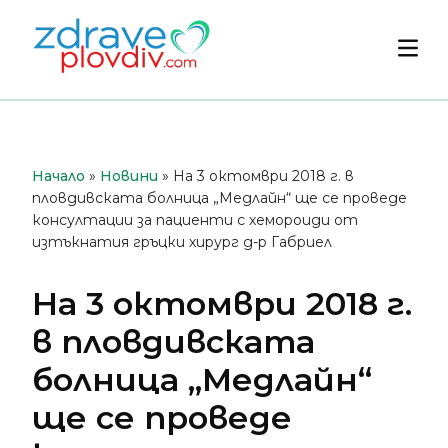
Преминете
към
Осн
съдържанието
мен
Начало
»
Новини
»
На 3 октомври 2018 г. в
пловдивската болница „Медлайн“ ще се проведе
консултации за пациенти с хемороиди от
изтъкнатия гръцки хирург д-р Габриел
На 3 октомври 2018 г.
в пловдивската
болница „Медлайн“
ще се проведе