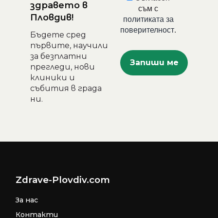
здравето в
съм с
Пловдив!
политиката за
поверителност
.
Бъдете сред
първите, научили
за безплатни
прегледи, нови
клиники и
събития в града
ни.
Zdrave-Plovdiv.com
За нас
Контакти