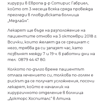
хирурзи в Европа д-р Сотирис Габриел,
който от 3 месеца всяка сряда провежда
прегледи в пловдивската болница
„Медлайн“.
Лекарят ще бъде на разположение на
пациентите отново на 3 октомври 2018 г.
Всички, които желаят да се срещнат с
него, трябва да си запазят час, като
позвънят между 7 и 19 ч. в работни дни на
тел: 0879 44 47 80.
Колкото по-дълго време пациентът
отлага лечението си, толкова по-голям е
рискът да се получат усложнения, посочи
лекарят, който е началник на
хирургичното отделение в болница
„Докторс Хоспиталс“ в Атина.