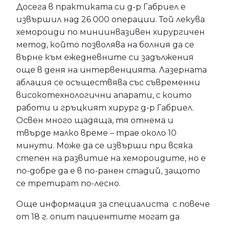
Досега в практиката си д-р Габриел е
извършил над 26 000 операции. Той лекува
хемороиди по миниинвазивен хирургичен
метод, който позволява на болния да се
върне към ежедневните си задължения
още в деня на интервенцията. Лазерната
аблация се осъществява със съвременни
високотехнологични апарати, с които
работи и гръцкият хирург д-р Габриел.
Освен много щадяща, тя отнема и
твърде малко време – трае около 10
минути. Може да се извърши при всяка
степен на развитие на хемороидите, но е
по-добре да е в по-ранен стадий, защото
се третират по-лесно.
Още информация за специалиста с повече
от 18 г. опит пациентите могат да