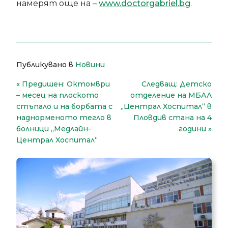
намерят още на –
www.doctorgabriel.bg
.
Публикувано в
Новини
Навигация
Предишен:
Октомври
Следващ:
Детско
– месец на плоското
отделение на МБАЛ
стъпало и на борбата с
„Централ Хоспитал“ в
наднорменото тегло в
Пловдив стана на 4
болници „Медлайн-
години
Централ Хоспитал“