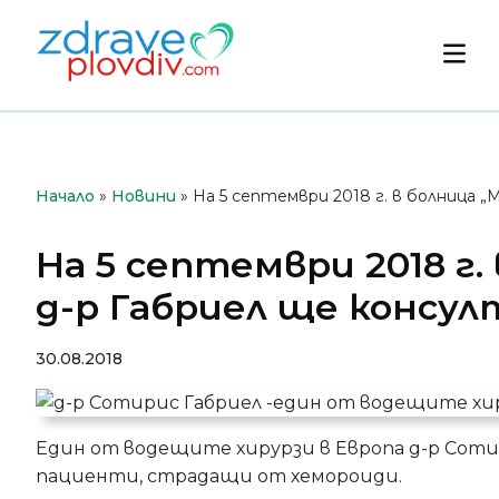
Преминете
към
Осн
съдържанието
мен
Начало
»
Новини
»
На 5 септември 2018 г. в болница 
На 5 септември 2018 г
д-р Габриел ще консул
30.08.2018
Един от водещите хирурзи в Европа д-р Сотири
пациенти, страдащи от хемороиди.