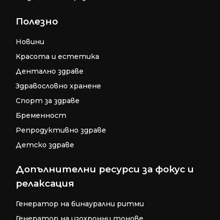
Полезно
Новини
Красота и естетика
Дентално здраве
Здравословно хранене
Спорт за здраве
Бременност
Репродуктивно здраве
Детско здраве
Допълнителни ресурси за фокус и
релаксация
Генератор на бинаурални ритми
Генератор на изохронни тонове