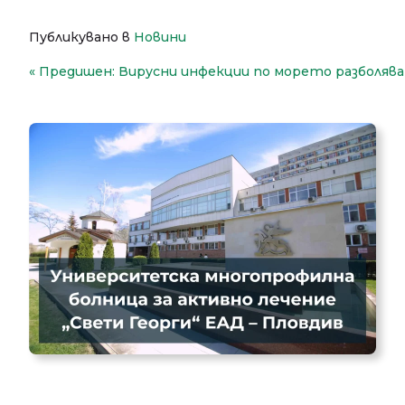
Публикувано в
Новини
Навигация
Предишен:
Вирусни инфекции по морето разболяв