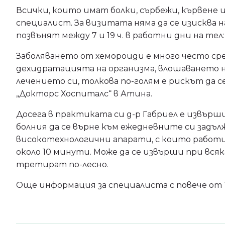
Всички, които имат болки, сърбежи, кървене 
специалист. За визитата няма да се изисква н
позвънят между 7 и 19 ч. в работни дни на тел: 
Заболяването от хемороиди е много често ср
дехидратацията на организма, влошаването н
лечението си, толкова по-голям е рискът да 
„Докторс Хоспиталс“ в Атина.
Досега в практиката си д-р Габриел е извърш
болния да се върне към ежедневните си задъ
високотехнологични апарати, с които работи
около 10 минути. Може да се извърши при всяк
третират по-лесно.
Още информация за специалиста с повече от 