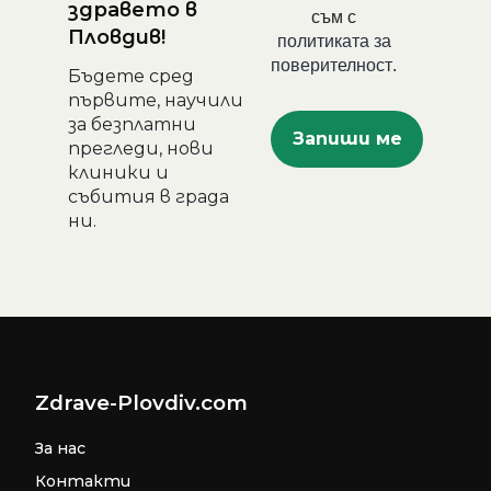
здравето в
съм с
Пловдив!
политиката за
поверителност
.
Бъдете сред
първите, научили
за безплатни
прегледи, нови
клиники и
събития в града
ни.
Zdrave-Plovdiv.com
За нас
Контакти