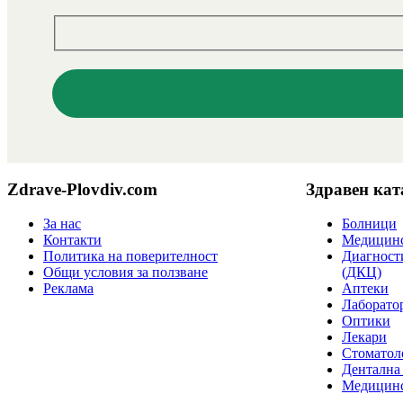
Zdrave-Plovdiv.com
Здравен кат
За нас
Болници
Контакти
Медицинс
Политика на поверителност
Диагност
Общи условия за ползване
(ДКЦ)
Реклама
Аптеки
Лаборато
Оптики
Лекари
Стоматол
Дентална
Медицинс