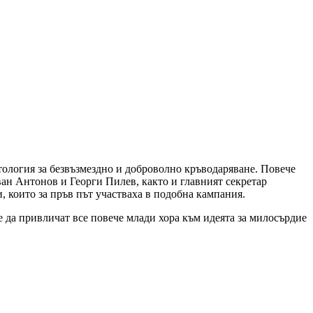
тология за безвъзмездно и доброволно кръводаряване. Повече
ан Антонов и Георги Пилев, както и главният секретар
 които за пръв път участваха в подобна кампания.
 да привличат все повече млади хора към идеята за милосърдие