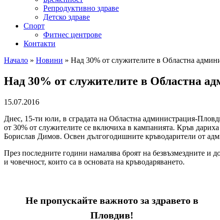
Репродуктивно здраве
Детско здраве
Спорт
Фитнес центрове
Контакти
Начало
»
Новини
»
Над 30% от служителите в Областна админ
Над 30% от служителите в Областна а
15.07.2016
Днес, 15-ти юли, в сградата на Областна администрация-Пловд
от 30% от служителите се включиха в кампанията. Кръв дариха
Борислав Димов. Освен дългогодишните кръводарители от админ
През последните години намалява броят на безвъзмездните и д
и човечност, които са в основата на кръводаряването.
Не пропускайте важното за здравето в
Пловдив!