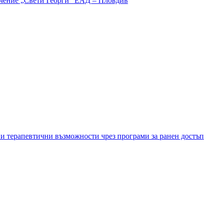
и терапевтични възможности чрез програми за ранен достъп