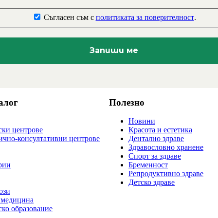
Съгласен съм с
политиката за поверителност
.
алог
Полезно
Новини
ки центрове
Красота и естетика
ично-консултативни центрове
Дентално здраве
Здравословно хранене
Спорт за здраве
рии
Бременност
Репродуктивно здраве
Детско здраве
ози
 медицина
ко образование