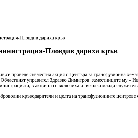
истрация-Пловдив дариха кръв
дминистрация-Пловдив дариха кръв
ив,се проведе съвместна акция с Центъра за трансфузионна хема
 Областният управител Здравко Димитров, заместниците му – Ив
истрацията, в акцията се включиха и няколко млади служители,
оброволни кръводарители и целта на трансфузионните центрове е