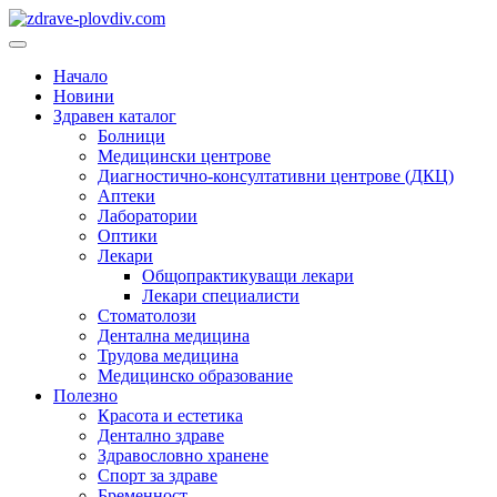
Преминете
към
Основно
съдържанието
меню
Начало
Новини
Здравен каталог
Болници
Медицински центрове
Диагностично-консултативни центрове (ДКЦ)
Аптеки
Лаборатории
Оптики
Лекари
Общопрактикуващи лекари
Лекари специалисти
Стоматолози
Дентална медицина
Трудова медицина
Медицинско образование
Полезно
Красота и естетика
Дентално здраве
Здравословно хранене
Спорт за здраве
Бременност