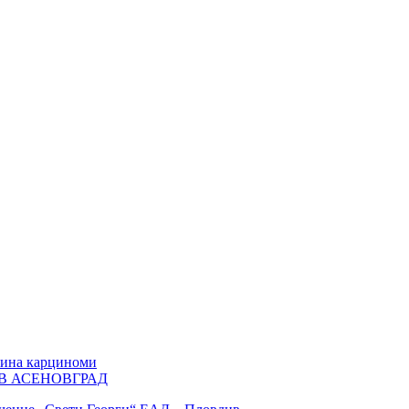
хина карциноми
В АСЕНОВГРАД