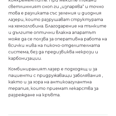
конкрементите. При меките тъкани
светлинният сноп ги „изпарява“ и точно
това е разликата със зеления и диодния
лазери, които разрушават структурата
на хемоглобина. Благодарение на тънките
и дългите оптични влакна апаратът
може да се ползва за оперативна работа на
всички нива на пикочо-отделителната
система, без да предизвиква некрози и
карбонизации.
Комбинираният лазер е подходящ и за
пациенти с придружаващи заболявания ,
както и за хора на антикоагулантна
терапия, които приемат лекарства за
разреждане на кръвта.