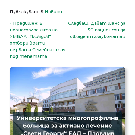
Публикувано в
Новини
Навигация
Предишен:
В
Следващ:
Дават шанс за
неонатологията на
50 пациенти да
УМБАЛ „Пловдив“
овладеят глаукомата
отвори врати
първата Семейна стая
под тепетата