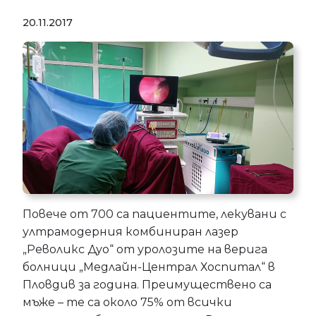
20.11.2017
Повече от 700 са пациентите, лекувани с
ултрамодерния комбиниран лазер
„Револикс Дуо“ от уролозите на верига
болници „Медлайн-Централ Хоспитал“ в
Пловдив за година. Преимуществено са
мъже – те са около 75% от всички