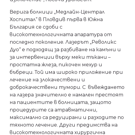
Верига болници „Медлайн-Централ
Хоспитал“ в Пловдив първа в Южна
България се сдоби с
високотехнологичната апаратура от
последно поколение. Лазерът „Револикс
Дуо“ е подходящ за разбиване на камъни и
за интервенции върху меки тъкани –
простатна жлеза, пикочен мехур и
бъбреци. Той има широко приложение при
лечение на злокачествени и
доброкачествени тумори. С въвеждането
на лазера значително е намален престоят
на пациентите в болницата, защото
процедурите са атравматични,
максимално са редуцирани и разходите по
тяхното лечение. Други предимства на
високотехнологичната хирургична