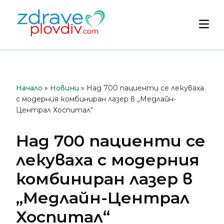
Преминете
към
Осн
съдържанието
мен
Начало
»
Новини
»
Над 700 пациенти се лекуваха
с модерния комбиниран лазер в „Медлайн-
Централ Хоспитал“
Над 700 пациенти се
лекуваха с модерния
комбиниран лазер в
„Медлайн-Централ
Хоспитал“