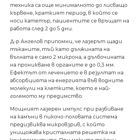
техника са още минималното до лисващо
кървене, краткият период, в който се
носи катетър, пациентите се връщат на
работа след 2 до 5 дни.
Д-р Ангелов припомни, че лазерът щади
тъканите, тъй като дължината на
вълната е само 2 микрона, а дълбочината
на проникване в органите е до 0,3 мм.
Ефектът от лечението е в резултат на
абсорбцията на енергията във водните
молекули на клетките, което е най-
голямото му предимство.
Мощният лазерен импулс при разбиване
на камъни в пикочо-половата система
предизвиква микровзрив, с който
унищожава кристалната решетка на