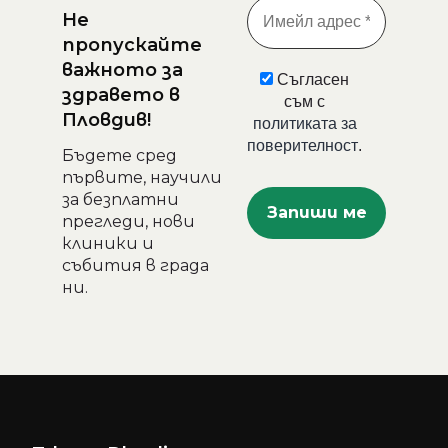
Не
пропускайте
важното за
Съгласен
здравето в
съм с
Пловдив!
политиката за
поверителност
.
Бъдете сред
първите, научили
за безплатни
прегледи, нови
клиники и
събития в града
ни.