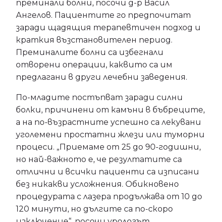
преминали болни, посочи д-р Васил
Ангелов. Пациентите го предпочитат
заради щадящия терапевтичен подход и
краткия възстановителен период.
Преминалите болни са избегнали
отворени операции, каквито са им
предлагани в други лечебни заведения.
По-младите постъпват заради силни
болки, причинени от камъни в бъбреците,
а на по-възрастните успешно са лекувани
уголемени простатни жлези или туморни
процеси. „Приемаме от 25 до 90-годишни,
но най-важното е, че резултатите са
отлични и всички пациенти са изписани
без никакви усложнения. Обикновено
процедурата с лазера продължава от 10 до
120 минути, но дългите са по-скоро
изключение“, посочи урологът.