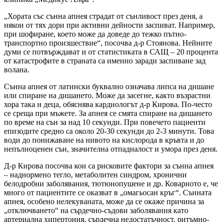
„Хората със сънна апнея страдат от сънливост през деня, а
някои от тях дори при активни дейности заспиват. Например,
при шофиране, което може да доведе до тежко пътно-
транспортно произшествие“, посочва д-р Стоянова. Нейните
думи се потвърждават и от статистиката в САЩ – 20 процента
от катастрофите в страната са именно заради заспиване зад
волана.
Сънна апнея от латински буквално означава липса на дишане
или спиране на дишането. Може да засегне, както възрастни
хора така и деца, обяснява кардиологът д-р Кирова. По-често
се среща при мъжете. За апнея се смята спиране на дишането
по време на сън за над 10 секунди. При повечето пациенти
епизодите средно са около 20-30 секунди до 2-3 минути. Това
води до понижаване на нивото на кислорода в кръвта и до
непълноценен сън, значителна отпадналост и умора през деня.
Д-р Кирова посочва кои са рисковите фактори за сънна апнея
– наднормено тегло, метаболитен синдром, хронични
белодробни заболявания, тютюнопушене и др. Коварното е, че
много от пациентите се оказват в „омагьосан кръг“. Сънната
апнея, особено нелекуваната, може да се окаже причина за
„отключването“ на сърдечно-съдови заболявания като
артериална хипертония, сърдечна недостатъчност, ритъмно-