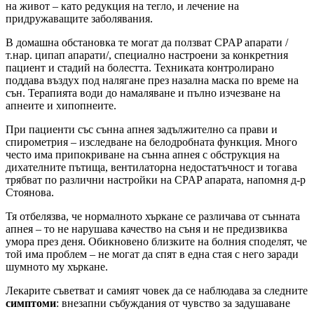
на живот – като редукция на тегло, и лечение на
придружаващите заболявания.
В домашна обстановка те могат да ползват CPAP апарати /
т.нар. ципап апарати/, специално настроени за конкретния
пациент и стадий на болестта. Техниката контролирано
поддава въздух под налягане през назална маска по време на
сън. Терапията води до намаляване и пълно изчезване на
апнеите и хипопнеите.
При пациенти със сънна апнея задължително са прави и
спирометрия – изследване на белодробната функция. Много
често има припокриване на сънна апнея с обструкция на
дихателните пътища, вентилаторна недостатъчност и тогава
трябват по различни настройки на CPAP апарата, напомня д-р
Стоянова.
Тя отбелязва, че нормалното хъркане се различава от сънната
апнея – то не нарушава качество на съня и не предизвиква
умора през деня. Обикновено близките на болния споделят, че
той има проблем – не могат да спят в една стая с него заради
шумното му хъркане.
Лекарите съветват и самият човек да се наблюдава за следните
симптоми
: внезапни събуждания от чувство за задушаване