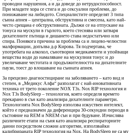
проводни нарушения, а и да доведе до нетрудоспособност.
При младите хора се стига и до сексуални проблеми, до
понижаване на либидото. Специалистите определят 3 типа
сънна апнея – централна, обструктивна и смесена, като най-
често срещана е обструктивната. Дължи се на отпускане на
тонуса на мускули в гърлото, което стеснява или затваря
дихателните пътища и дишането става недостатъчно или
спира. Понякога причина за проблема са и лицево-челюстни
малформации, допълва д-р Кирова. Тя подчертава, че
употребата на алкохол, сънотворни медикаменти и упойващи
вещества води до намаляване на мускулния тонус и до
увеличаване честотата и продължителността на дихателните
паузи, тоест до влошаване на сънната апнея.
За прецизно диагностициране на заболяването – като вид и
степен, в „Медикус Алфа“ разполагат с най-иновативната
техника от трето поколение NOX T3s. Nox RIP технология и
Nox T3s BodySleep – технология, която определя времето
прекарано в сън като анализира дихателните параметри.
Технологията Nox BodySleep използва изкуствен интелект,
който е предназначен да диференцира 30-секундни периоди в
състояние на REM и NREM сън и при будуване. Изчислява
различните етапи на съня като анализира респираторните
данни посредством сложни алгоритми, използвайки
калибрираната RIP технология на Nox. На BodySleep не са му