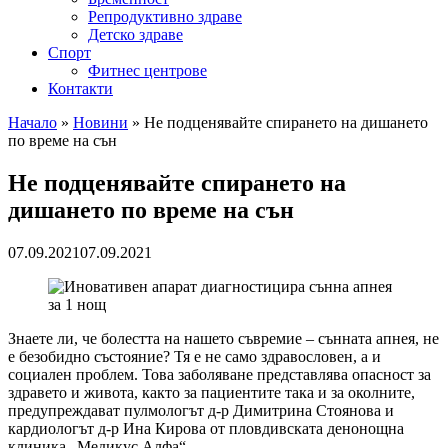
Репродуктивно здраве
Детско здраве
Спорт
Фитнес центрове
Контакти
Начало
»
Новини
»
Не подценявайте спирането на дишането
по време на сън
Не подценявайте спирането на
дишането по време на сън
07.09.2021
07.09.2021
Знаете ли, че болестта на нашето съвремие – сънната апнея, не
е безобидно състояние? Тя е не само здравословен, а и
социален проблем. Това заболяване представлява опасност за
здравето и живота, както за пациентите така и за околните,
предупреждават пулмологът д-р Димитрина Стоянова и
кардиологът д-р Ина Кирова от пловдивската денонощна
клиника „Медикус Алфа“.