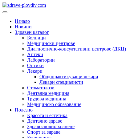
Преминете
към
Основно
съдържанието
меню
Начало
Новини
Здравен каталог
Болници
Медицински центрове
Диагностично-консултативни центрове (ДКЦ)
Аптеки
Лаборатории
Оптики
Лекари
Общопрактикуващи лекари
Лекари специалисти
Стоматолози
Дентална медицина
Трудова медицина
Медицинско образование
Полезно
Красота и естетика
Дентално здраве
Здравословно хранене
Спорт за здраве
Бременност