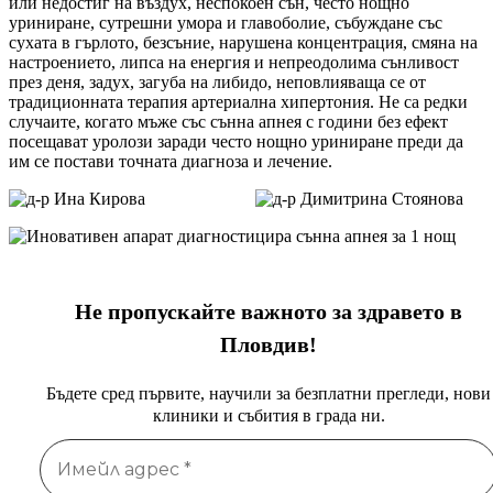
или недостиг на въздух, неспокоен сън, често нощно
уриниране, сутрешни умора и главоболие, събуждане със
сухата в гърлото, безсъние, нарушена концентрация, смяна на
настроението, липса на енергия и непреодолима сънливост
през деня, задух, загуба на либидо, неповлияваща се от
традиционната терапия артериална хипертония. Не са редки
случаите, когато мъже със сънна апнея с години без ефект
посещават уролози заради често нощно уриниране преди да
им се постави точната диагноза и лечение.
Не пропускайте важното за здравето в
Пловдив!
Бъдете сред първите, научили за безплатни прегледи, нови
клиники и събития в града ни.