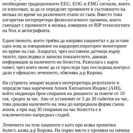
необходими традиционните EEG, EOG и ЕMG сигнали, които
се използват, за да се определят промените в състоянието на
мозъка по време на различните етапи от съня. Вместо това
алгоритъм интерпретира физиологичните промени, които
съвпадат с промените в мозъка, измерени от RIP технологията
на Nox и актиграфията.
Единственото, което трябва да направи пациентът е да остане
една нощ за извършване на кардиореспираторен мониторинг
по време на сън. Апаратът, чрез поставени датчици върху
тялото, проследява и записва показателите, даващи
информация за наличието на болестта. Разполага с карта
памет, чрез която може да се проследи при последващ контрол
дали е ефикасно лечението, обяснява д-р Кирова.
На сутринта лекарят веднага интерпретира резултатите и
определя така наречения Апнея Хипоапнея Индекс (AHI),
който индикира броя спирания на дишането за повече от 10
сек. средно за час. Ако се установят от 5 до 30 събития на час,
това доказва наличието на лека до напреднала форма сънна
апнея, а при над 30 спирания на час болестта е в
изключително напреднал стадий.
Лечението на тези пациенти е като при всяка хронична
болест, казва д-р Кирова. На първо място е промяна на начина