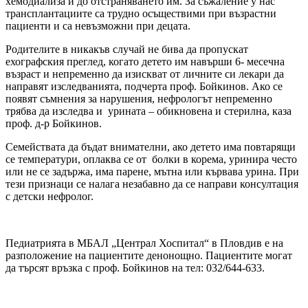
хемодиализа и до отстраняването им. За съжаление у нас
трансплантациите са трудно осъществими при възрастни
пациенти и са невъзможни при децата.
Родителите в никакъв случай не бива да пропускат
ехографския преглед, когато детето им навърши 6- месечна
възраст и непременно да изискват от личните си лекари да
направят изследванията, подчерта проф. Бойкинов. Ако се
появят съмнения за нарушения, нефрологът непремeнно
трябва да изследва и урината – обикновена и стерилна, каза
проф. д-р Бойкинов.
Семействата да бъдат внимателни, ако детето има повтарящи
се температури, оплаква се от болки в корема, уринира често
или не се задържа, има парене, мътна или кървава урина. При
тези признаци се налага незабавно да се направи консултация
с детски нефролог.
Педиатрията в МБАЛ „Централ Хоспитал“ в Пловдив е на
разположение на пациентите денонощно. Пациентите могат
да търсят връзка с проф. Бойкинов на тел: 032/644-633.