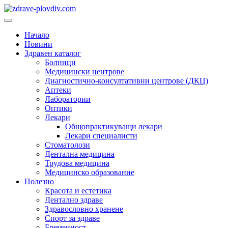
Преминете
към
Основно
съдържанието
меню
Начало
Новини
Здравен каталог
Болници
Медицински центрове
Диагностично-консултативни центрове (ДКЦ)
Аптеки
Лаборатории
Оптики
Лекари
Общопрактикуващи лекари
Лекари специалисти
Стоматолози
Дентална медицина
Трудова медицина
Медицинско образование
Полезно
Красота и естетика
Дентално здраве
Здравословно хранене
Спорт за здраве
Бременност