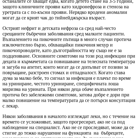
останалите се хващат едва, когато детето стане на 3-5 години,
защото клиничните прояви като хидронефроза и стеноза на
уретрата са с по-късни прояви. Нерядко вродени аномалии
могат да се крият чак до тийнейджърска възраст.
Острият нефрит и детската нефроза са сред най-често
срещаните бъбречни заболявания сред малките пациенти.
Възпалението на пикочните пътища в много случаи протича
изключително бързо, обхващайки пикочния мехур и
пикочопроводите, като дълготрайността му също не е за
подценяване. Основните симптоми на този род инфекции при
децата и кърмачетата са повишаване на телесната температура
и загуба на апетит, които могат да се допълват от позиви за
повръщане, разстроен стомах и отпадналост. Когато става
дума за малко бебе, то сигнал за инфекция е плачът по време
на уриниране, честото уриниране, специфичната лоша
миризма на урината. При някои деца обаче възпалението
протича без забележими симптоми, затова добре е дори при
малко повишение на температурата да се потърси консултация
с лекар.
Някои заболявания в началото изглеждат леки, но с течение на
времето се усложняват, защото прогресират, ако не са под
наблюдение на специалист. Ако не се проследяват, може да се
стигне до тежко нарушение на функцията на бъбреците,