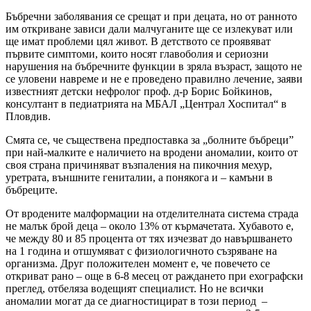
Бъбречни заболявания се срещат и при децата, но от ранното
им откриване зависи дали малчуганите ще се излекуват или
ще имат проблеми цял живот. В детството се проявяват
първите симптоми, които носят главоболия и сериозни
нарушения на бъбречните функции в зряла възраст, защото не
се уловени навреме и не е проведено правилно лечение, заяви
известният детски нефролог проф. д-р Борис Бойкинов,
консултант в педиатрията на МБАЛ „Централ Хоспитал“ в
Пловдив.
Смята се, че съществена предпоставка за „болните бъбреци”
при най-малките е наличието на вродени аномалии, които от
своя страна причиняват възпаления на пикочния мехур,
уретрата, външните гениталии, а понякога и – камъни в
бъбреците.
От вродените малформации на отделителната система страда
не малък брой деца – около 13% от кърмачетата. Хубавото е,
че между 80 и 85 процента от тях изчезват до навършването
на 1 година и отшумяват с физиологичното съзряване на
организма. Друг положителен момент е, че повечето се
откриват рано – още в 6-8 месец от раждането при ехографски
преглед, отбеляза водещият специалист. Но не всички
аномалии могат да се диагностицират в този период –