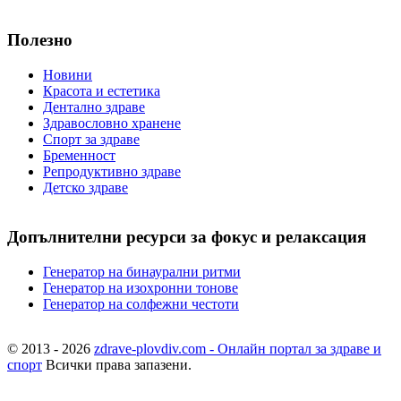
Полезно
Новини
Красота и естетика
Дентално здраве
Здравословно хранене
Спорт за здраве
Бременност
Репродуктивно здраве
Детско здраве
Допълнителни ресурси за фокус и релаксация
Генератор на бинаурални ритми
Генератор на изохронни тонове
Генератор на солфежни честоти
© 2013 - 2026
zdrave-plovdiv.com - Онлайн портал за здраве и
спорт
Всички права запазени.