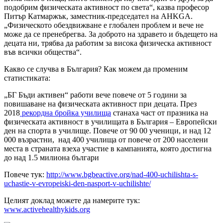
подобрим физическата активност по света“, казва професор
Питър Катмаржък, заместник-председател на AHKGA.
„Физическото обездвижване е глобален проблем и вече не
може да се пренебрегва. За доброто на здравето и бъдещето на
децата ни, трябва да работим за висока физическа активност
във всички общества“.
Какво се случва в България? Как можем да променим
статистиката:
„БГ Бъди активен“ работи вече повече от 5 години за
повишаване на физическата активност при децата. През
2018
рекордна бройка училища
станаха част от празника на
физическата активност в училищата в България – Европейски
ден на спорта в училище. Повече от 90 00 ученици, и над 12
000 възрастни, над 400 училища от повече от 200 населени
места в страната взеха участие в кампанията, която достигна
до над 1.5 милиона българи
Повече тук:
http://www.bgbeactive.org/nad-400-uchilishta-s-
uchastie-v-evropeiski-den-nasport-v-uchilishte/
Целият доклад можете да намерите тук:
www.activehealthykids.org