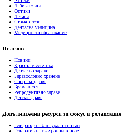
Аптеки
Лаборатории
Оптики
Лекари
Стоматолози
Дентална медицина
Медицинско образование
Полезно
Новини
Красота и естетика
Дентално здраве
Здравословно хранене
Спорт за здраве
Бременност
Репродуктивно здраве
Детско здраве
Допълнителни ресурси за фокус и релаксация
Генератор на бинаурални ритми
Генератор на изохронни тонове