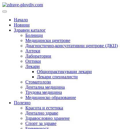
Преминете
към
Основно
съдържанието
меню
Начало
Новини
Здравен каталог
Болници
Медицински центрове
Диагностично-консултативни центрове (ДКЦ)
Аптеки
Лаборатории
Оптики
Лекари
Общопрактикуващи лекари
Лекари специалисти
Стоматолози
Дентална медицина
Трудова медицина
Медицинско образование
Полезно
Красота и естетика
Дентално здраве
Здравословно хранене
Спорт за здраве
Бременност