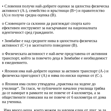
• Словения получи най-добрите оценки за цялостна физическа
активност (A-), семейство и връстници (B+) и правителство
(A) и получи средна оценка (B).
o Словенците са склонни да разглеждат спорта като
ефективен инструмент за насърчаване на националната
идентичност сред гражданите.
• Зимбабве е над средните нива в цялостната физическа
активност (C+) и засегнатото поведение (B).
o Физическата активност е най-вече представена от активния
транспорт, който за повечето деца в Зимбабве е необходимост
в ежедневието.
• Япония има най-добрите оценки за активен транспорт (A-) и
физическа пригодност (A) и няма по-ниски оценки от (C-).
o Япония има силно утвърдена „практика на ходене до
училище“. Тя гласи, че публичните начални училища трябва
да се намират в рамките на не повече от 4 километра, а за
обществените гимназии на не повече от 6 километра от дома
на ученика.
„Има много неща, които можем да научим един от друг, за да