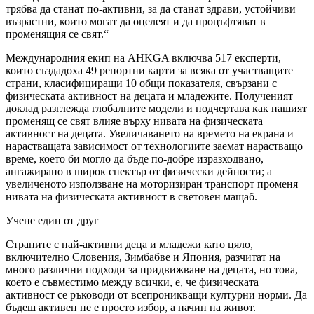
трябва да станат по-активни, за да станат здрави, устойчиви
възрастни, които могат да оцелеят и да процъфтяват в
променящия се свят.“
Международния екип на AHKGA включва 517 експерти,
които създадоха 49 репортни карти за всяка от участващите
страни, класифициращи 10 общи показателя, свързани с
физическата активност на децата и младежите. Полученият
доклад разглежда глобалните модели и подчертава как нашият
променящ се свят влияе върху нивата на физическата
активност на децата. Увеличаването на времето на екрана и
нарастващата зависимост от технологиите заемат нарастващо
време, което би могло да бъде по-добре изразходвано,
ангажирано в широк спектър от физически дейности; а
увеличеното използване на моторизиран транспорт променя
нивата на физическата активност в световен мащаб.
Учене един от друг
Страните с най-активни деца и младежи като цяло,
включително Словения, Зимбабве и Япония, разчитат на
много различни подходи за придвижване на децата, но това,
което е съвместимо между всички, е, че физическата
активност се ръководи от всепроникващи културни норми. Да
бъдеш активен не е просто избор, а начин на живот.