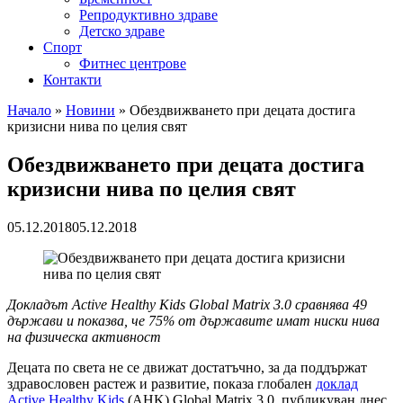
Репродуктивно здраве
Детско здраве
Спорт
Фитнес центрове
Контакти
Начало
»
Новини
»
Обездвижването при децата достига
кризисни нива по целия свят
Обездвижването при децата достига
кризисни нива по целия свят
05.12.2018
05.12.2018
Докладът Active Healthy Kids Global Matrix 3.0 сравнява 49
държави и показва, че 75% от държавите имат ниски нива
на физическа активност
Децата по света не се движат достатъчно, за да поддържат
здравословен растеж и развитие, показа глобален
доклад
Active Healthy Kids
(AHK) Global Matrix 3.0, публикуван днес.