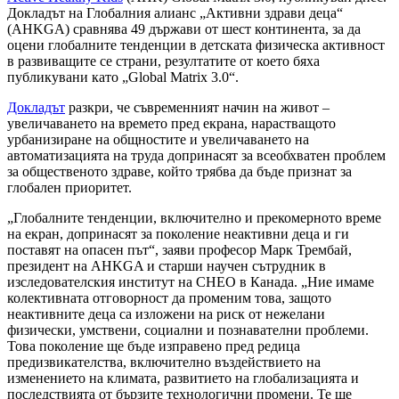
Докладът на Глобалния алианс „Активни здрави деца“
(AHKGA) сравнява 49 държави от шест континента, за да
оцени глобалните тенденции в детската физическа активност
в развиващите се страни, резултатите от което бяха
публикувани като „Global Matrix 3.0“.
Докладът
разкри, че съвременният начин на живот –
увеличаването на времето пред екрана, нарастващото
урбанизиране на общностите и увеличаването на
автоматизацията на труда допринасят за всеобхватен проблем
за общественото здраве, който трябва да бъде признат за
глобален приоритет.
„Глобалните тенденции, включително и прекомерното време
на екран, допринасят за поколение неактивни деца и ги
поставят на опасен път“, заяви професор Марк Трембай,
президент на AHKGA и старши научен сътрудник в
изследователския институт на CHEO в Канада. „Ние имаме
колективната отговорност да променим това, защото
неактивните деца са изложени на риск от нежелани
физически, умствени, социални и познавателни проблеми.
Това поколение ще бъде изправено пред редица
предизвикателства, включително въздействието на
изменението на климата, развитието на глобализацията и
последствията от бързите технологични промени. Те ще