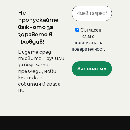
Не
пропускайте
важното за
Съгласен
здравето в
съм с
Пловдив!
политиката за
поверителност
.
Бъдете сред
първите, научили
за безплатни
прегледи, нови
клиники и
събития в града
ни.