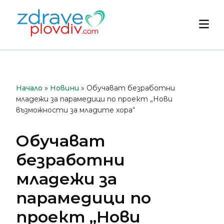
Преминете
към
Осн
съдържанието
мен
Начало
»
Новини
»
Обучават безработни
младежи за парамедици по проект „Нови
възможности за младите хора“
Обучават
безработни
младежи за
парамедици по
проект „Нови