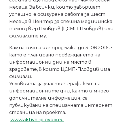
месеца. За всички, които завършат
успешно, е осигурена работа за шест
месеца в Център за спешна медицинска
помощ в гр.Пловдив (ЦСМП-Пловдив) или
филиалите му.
Кампанията ще продължи до 31.08.2016 г.
като е планирано провеждането на
информационни дни на място в
градовете, в които ЦСМП-Пловдив има
филиали.
Условията за участие, графикът на
информационните дни, както и много
допълнителна информация, са
публикувани на специалната интернет
страница на проекта.
www.aktivni-plovdiv.eu
.