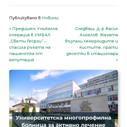
Публикувано в
Новини
Навигация
Предишен:
Уникална
Следващ:
Д-р Васил
операция в УМБАЛ
Ангелов: Жегата
„Свети Георги“ –
възпали хемороидите и
спасиха ръката на
кистите, прати
пациентка от
десетки в стационара
ампутация