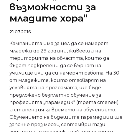
възможности за
младите хора“
21.07.2016
Кампанията има за цел да се намерят
младежи до 29 години, живеещи на
територията на областта, които да
бъдат подкрепени да се върнат на
училище или да си намерят работа. На 30
от младежите, които отговарят на
условията на програмата, ще бъде
предложено безплатно обучение за
професията „парамедик" (трета степен)
и стипендия за времето на обучението.
Обучението на бъдещите парамедици ще
започне през месец септември тази
година и ще продължи най-малко седем