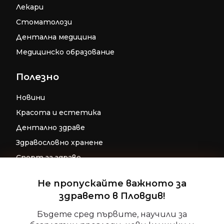
Лекари
Стоматолози
Дентална медицина
Медицинско образование
Полезно
Новини
Красота и естетика
Дентално здраве
Здравословно хранене
Спорт за здраве
Бременност
Не пропускайте важното за
Репродуктивно здраве
здравето в Пловдив!
Управление на съгласие
Детско здраве
Бъдете сред първите, научили за
За да осигурим най-добрите изживявания, ние използваме