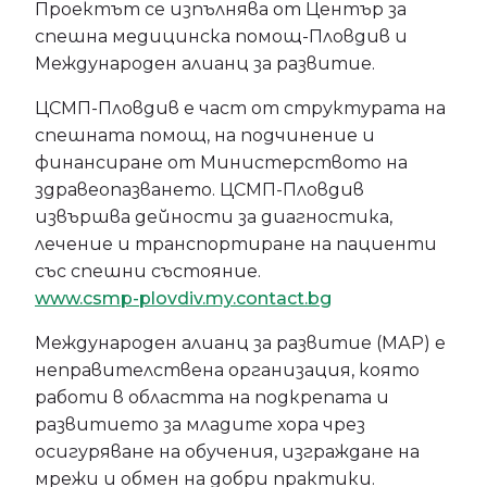
Проектът се изпълнява от Център за
спешна медицинска помощ-Пловдив и
Международен алианц за развитие.
ЦСМП-Пловдив е част от структурата на
спешната помощ, на подчинение и
финансиране от Министерството на
здравеопазването. ЦСМП-Пловдив
извършва дейности за диагностика,
лечение и транспортиране на пациенти
със спешни състояние.
www.csmp-plovdiv.my.contact.bg
Международен алианц за развитие (МАР) е
неправителствена организация, която
работи в областта на подкрепата и
развитието за младите хора чрез
осигуряване на обучения, изграждане на
мрежи и обмен на добри практики.