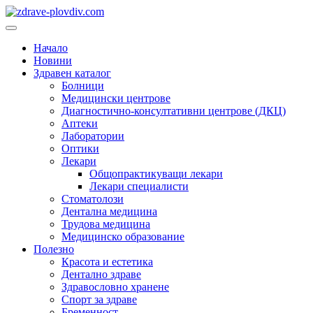
Преминете
към
Основно
съдържанието
меню
Начало
Новини
Здравен каталог
Болници
Медицински центрове
Диагностично-консултативни центрове (ДКЦ)
Аптеки
Лаборатории
Оптики
Лекари
Общопрактикуващи лекари
Лекари специалисти
Стоматолози
Дентална медицина
Трудова медицина
Медицинско образование
Полезно
Красота и естетика
Дентално здраве
Здравословно хранене
Спорт за здраве
Бременност