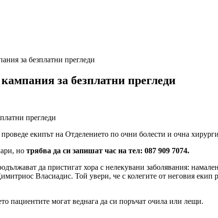
пания за безплатни прегледи
 кампания за безплатни прегледи
е проведе екипът на Отделението по очни болести и очна хирург
кари, но
трябва да си запишат час на тел: 087 909 7074.
дължават да пристигат хора с нелекувани заболявания: намалено
Димитриос Власиадис. Той увери, че с колегите от неговия екип 
то пациентите могат веднага да си поръчат очила или лещи.