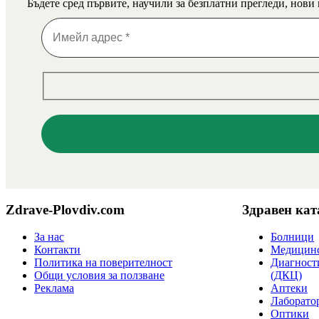
Бъдете сред първите, научили за безплатни прегледи, нови
Zdrave-Plovdiv.com
Здравен кат
За нас
Болници
Контакти
Медицинс
Политика на поверителност
Диагност
Общи условия за ползване
(ДКЦ)
Реклама
Аптеки
Лаборато
Оптики