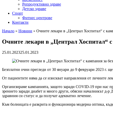
Репродуктивно здраве
Детско здраве
Спорт
Фитнес центрове
Контакти
Начало
»
Новини
»
Очните лекари в „Централ Хоспитал“ с кам
Очните лекари в „Централ Хоспитал“ с
25.01.2023
25.01.2023
Безплатни очни прегледи от 30 януари до 9 февруари 2023 г. щ
От пациентите няма да се изискват направления от личните ле
Организираме кампанията, защото заради COVID-19 при нас про
зрението заради диабет и много други, обясни началникът д-р 
здравния си статус и да получат адекватно лечение.
Към болницата е разкрита и функционира модерна оптика, къде