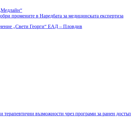
 „Медлайн“
бри промените в Наредбата за медицинската експертиза
и терапевтични възможности чрез програми за ранен достъп