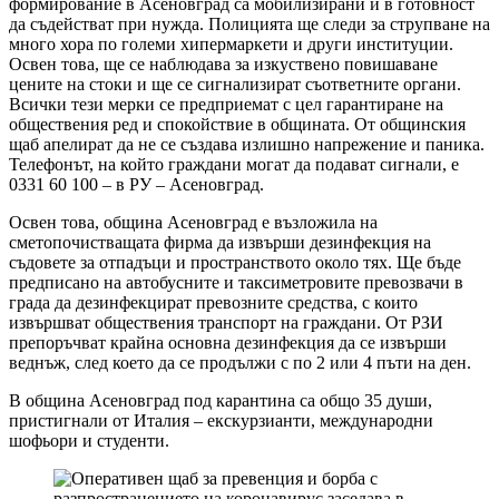
формирование в Асеновград са мобилизирани и в готовност
да съдействат при нужда. Полицията ще следи за струпване на
много хора по големи хипермаркети и други институции.
Освен това, ще се наблюдава за изкуствено повишаване
цените на стоки и ще се сигнализират съответните органи.
Всички тези мерки се предприемат с цел гарантиране на
обществения ред и спокойствие в общината. От общинския
щаб апелират да не се създава излишно напрежение и паника.
Телефонът, на който граждани могат да подават сигнали, е
0331 60 100 – в РУ – Асеновград.
Освен това, община Асеновград е възложила на
сметопочистващата фирма да извърши дезинфекция на
съдовете за отпадъци и пространството около тях. Ще бъде
предписано на автобусните и таксиметровите превозвачи в
града да дезинфекцират превозните средства, с които
извършват обществения транспорт на граждани. От РЗИ
препоръчват крайна основна дезинфекция да се извърши
веднъж, след което да се продължи с по 2 или 4 пъти на ден.
В община Асеновград под карантина са общо 35 души,
пристигнали от Италия – екскурзианти, международни
шофьори и студенти.