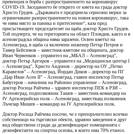
превенция и борба с разпространението на коронавирус
COVID-19. Заседанието бе открито от кмета на града доктор
Христо Грудев. „Държавата е предприела сериозни мерки за
ограничаване разпространението на новия коронавирус, така
че няма място за паника и притеснение“, каза пред
присъстващите председателят на щаба доктор Христо Грудев.
Той подчерта, че на територията на област Пловдив, както и в
асеновградска община няма заразени. Освен кметът на
Асеновград, в щаба са включени инженер Петър Петров и
Тамер Бейсимов – заместник-кметове на общината, доктор
Иван Червенков – управител на „МБАЛ – Асеновград”,
доктор Петър Аргиров – управител на „Медицински център І
– Асеновград”, Христо Андонов – директор на ОУ „Петко
Каравелов” – Асеновград, Йордан Диков – директор на ПГ
„Цар Иван Асен ІІ” – Асеновград, главен инспектор Петър
Бабугеров – началник на Районно управление – Асеновград,
доктор Росица Райчева – здравен инспектор ПЕК в РЗИ –
Асеновград, подполковник Ташев – заместник-командир на
ІV Артилерийски полк – Асеновград, заместващ полковник
Лъчезар Мишев – командир на ІV Артилерийски полк.
Доктор Росица Райчева посочи, че е препоръчително всички
собственици на търговски обекти, здравни заведения и друг
вид обществени сгради да дезинфекцират помещенията с
дезинфектанти на спиртна основа, в които има 70% етанол.