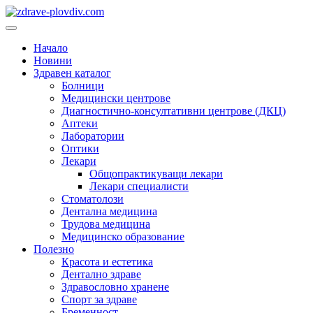
Преминете
към
Основно
съдържанието
меню
Начало
Новини
Здравен каталог
Болници
Медицински центрове
Диагностично-консултативни центрове (ДКЦ)
Аптеки
Лаборатории
Оптики
Лекари
Общопрактикуващи лекари
Лекари специалисти
Стоматолози
Дентална медицина
Трудова медицина
Медицинско образование
Полезно
Красота и естетика
Дентално здраве
Здравословно хранене
Спорт за здраве
Бременност