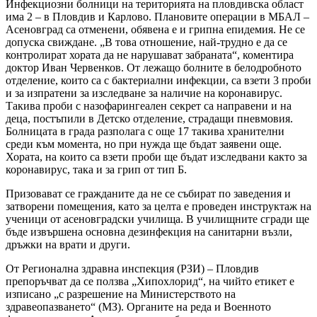
Инфекциозни болници на територията на пловдивска област
има 2 – в Пловдив и Карлово. Плановите операции в МБАЛ –
Асеновград са отменени, обявена е и грипна епидемия. Не се
допуска свиждане. „В това отношение, най-трудно е да се
контролират хората да не нарушават забраната“, коментира
доктор Иван Червенков. От лежащо болните в белодробното
отделение, които са с бактериални инфекции, са взети 3 проби
и за изпратени за изследване за наличие на коронавирус.
Такива проби с назофарингеален секрет са направени и на
деца, постъпили в Детско отделение, страдащи пневмовия.
Болницата в града разполага с още 17 такива хранителни
среди към момента, но при нужда ще бъдат заявени още.
Хората, на които са взети проби ще бъдат изследвани както за
коронавирус, така и за грип от тип Б.
Призовават се гражданите да не се събират по заведения и
затворени помещения, като за целта е проведен инструктаж на
ученици от асеновградски училища. В училищните сгради ще
бъде извършена основна дезинфекция на санитарни възли,
дръжки на врати и други.
От Регионална здравна инспекция (РЗИ) – Пловдив
препоръчват да се ползва „Хипохлорид“, на чийто етикет е
изписано „с разрешение на Министерството на
здравеопазването“ (МЗ). Органите на реда и Военното