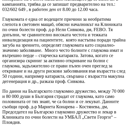
кампанията, трябва да се запишат предварително на тел.:
032/602 649 , в работен ден от 8.00 до 12.00 часа.
Глаукомата е една от водещите причини за необратима
слепота в световен мащаб, обясни началникът на Клиниката
по очни болести проф. д-р Нели Сивкова, дм, FEBO. Тя
допълни, че сравнително високата честота и тежката
инвалидизация на пациентите, която настъпва поради трайна
загуба на зрението, определят глаукомата като социално-
значимо заболяване. Много често болните с глаукома имат и
вътрешно перде – старческа катаракта. Затова, когато се
организира скриниг за активно откриване на болни с
глаукома, задължително се прави пълен очен преглед за
откриване и на други рискови заболявания във възрастта след
50 години, например катаракта, свързана с възрастта макулна
дегенерация и др., разказа проф. Сивкова.
По данни на Българското глаукомно дружество, между 70 000
и 80 000 души в България страдат от глаукома, като само
половината от тях знаят, че са болни и се лекуват. Данните
съобщи проф. д-р Мариета Конарева – Костянева, дм,
Председател на Българско глаукомно дружество и лекар в
Клиниката по очни болести на УМБАЛ „Свети Георги“ –
Пловдив.