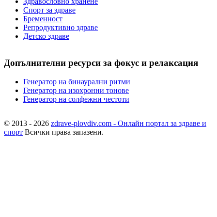
Здравословно хранене
Спорт за здраве
Бременност
Репродуктивно здраве
Детско здраве
Допълнителни ресурси за фокус и релаксация
Генератор на бинаурални ритми
Генератор на изохронни тонове
Генератор на солфежни честоти
© 2013 - 2026
zdrave-plovdiv.com - Онлайн портал за здраве и
спорт
Всички права запазени.