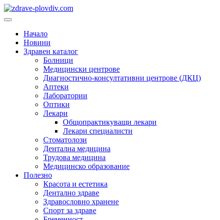
Преминете
към
Основно
съдържанието
меню
Начало
Новини
Здравен каталог
Болници
Медицински центрове
Диагностично-консултативни центрове (ДКЦ)
Аптеки
Лаборатории
Оптики
Лекари
Общопрактикуващи лекари
Лекари специалисти
Стоматолози
Дентална медицина
Трудова медицина
Медицинско образование
Полезно
Красота и естетика
Дентално здраве
Здравословно хранене
Спорт за здраве
Бременност