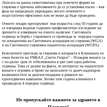
Липсата на ранна симптоматика при повечето форми на
глаукома е причина заболяването да се установява късно – във
фаза на напреднало увреждане, когато лечението е
недостатъчно ефективно или не може да бъде проведено.
Очните лекари препоръчват във възрастта след 50 години да
се извършва веднъж годишно профилактично изследване на
зрението и измерване на очното налягане. Световната
седмица за борба с глаукомата се провежда за поредна година
по инициатива на Световната асоциация по глаукома (WGA)
и на Световната глаукомна пациентска асоциация (WGPA).
Безплатните прегледи за глаукома и катаракта в Клиниката по
очни болести на УМБАЛ „Свети Георги“ – Пловдив винаги са
с по-дълъг срок от отбелязваната в цял свят една работна
седмица. Това се дължи на факта, че интересът на пациентите
винаги е огромен и броят на записалите се далеч надхвърля
възможностите за диагностициране в рамките на
едноседмична кампания. Затова тази година клиниката е
предвидила 4 поредни седмици.
Не пропускайте важното за здравето в
Пловдив!