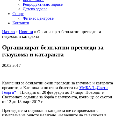
Репродуктивно здраве
Детско здраве
Спорт
Фитнес центрове
Контакти
Начало
»
Новини
»
Организират безплатни прегледи за
глаукома и катаракта
Организират безплатни прегледи за
глаукома и катаракта
20.02.2017
Кампания за безплатни очни прегледи за глаукома и катаракта
организира Клиниката по очни болести на
УМБАЛ „Свети
Георги“
– Пловдив от 20 февруари до 17 март. Поводът е
Световната седмица за борба с глаукомата, която ще се състои
от 12 до 18 март 2017 г.
Прегледите за глаукома и катаракта ще се провеждат с
измерване на очното налягане. Желаещите да се включат в