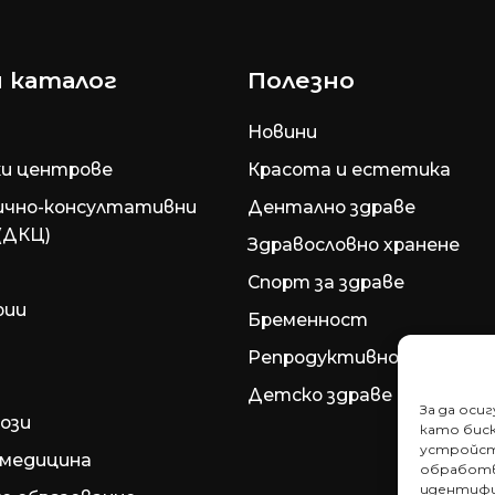
 каталог
Полезно
Новини
и центрове
Красота и естетика
ично-консултативни
Дентално здраве
(ДКЦ)
Здравословно хранене
Спорт за здраве
рии
Бременност
Репродуктивно здраве
Детско здраве
За да оси
ози
като биск
устройст
медицина
обработв
идентифи