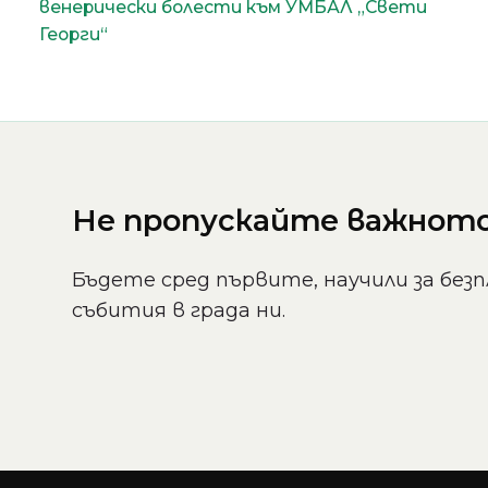
венерически болести към УМБАЛ „Свети
Георги“
Не пропускайте важното 
Бъдете сред първите, научили за безп
събития в града ни.