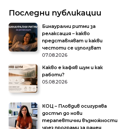
Последни публикации
Бинаурални ритми за
релаксация – какво
представляват и какви
честоти се използват
07.08.2026
Какво е кафяв шум и как
работи?
05.08.2026
КОЦ – Пловдив осигурява
достъп до нови
терапевтични възможности
чрез програми за ранен