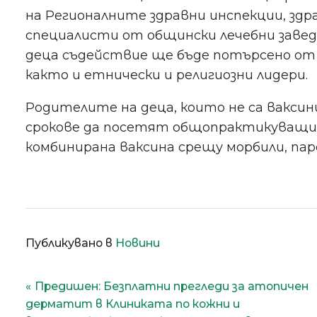
на Регионалните здравни инспекции, зд
специалисти от общински лечебни завед
деца съдействие ще бъде потърсено от
както и етнически и религиозни лидери.
Родителите на деца, които не са ваксин
срокове да посетят общопрактикуващия 
комбинирана ваксина срещу морбили, пар
Публикувано в
Новини
Навигация
Предишен:
Безплатни прегледи за атопичен
дерматит в Клиниката по кожни и