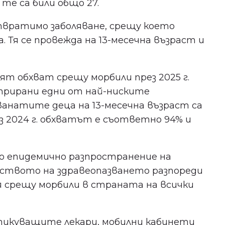
. те са били общо 27.
твратимо заболяване, срещу което
 Тя се провежда на 13-месечна възраст и
Не пропускайте важното
т обхват срещу морбили през 2025 г.
за здравето в Пловдив!
трирани едни от най-ниските
ванатите деца на 13-месечна възраст са
Бъдете сред първите, научили за
безплатни прегледи, нови
през 2024 г. обхватът е съответно 94% и
клиники и събития в града ни.
о епидемично разпространение на
рството на здравеопазването разпореди
 срещу морбили в страната на всички
Съгласен съм с
политиката
за поверителност
.
икуващите лекари, мобилни кабинети