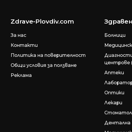
Zdrave-Plovdiv.com
Здравен
За нас
Болници
Контакти
Медицинск
Политика на поверителност
Диагност
центрове 
Общи условия за ползване
Аптеки
Реклама
Лаборато
Оптики
Лекари
Стоматол
Дентална 