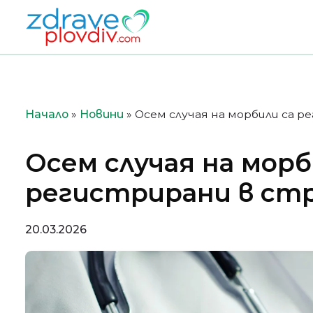
Преминете
към
съдържанието
Начало
»
Новини
»
Осем случая на морбили са 
Осем случая на морб
регистрирани в ст
20.03.2026