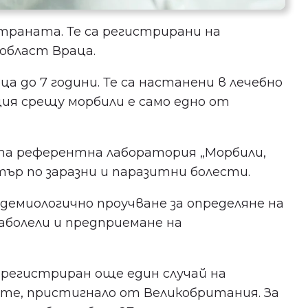
страната. Те са регистрирани на
област Враца.
а до 7 години. Те са настанени в лечебно
ция срещу морбили е само едно от
ата референтна лаборатория „Морбили,
ър по заразни и паразитни болести.
емиологично проучване за определяне на
аболели и предприемане на
регистриран още един случай на
дете, пристигнало от Великобритания. За