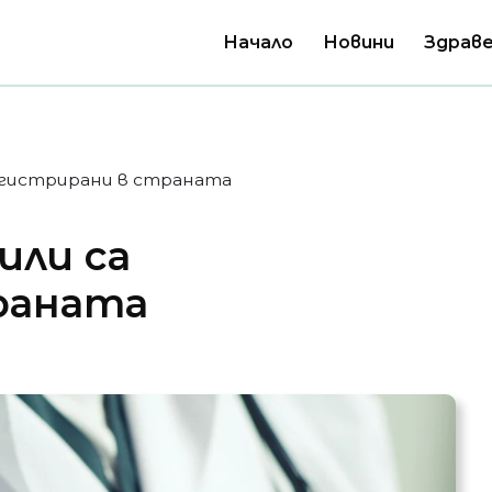
Начало
Новини
Здраве
регистрирани в страната
или са
раната