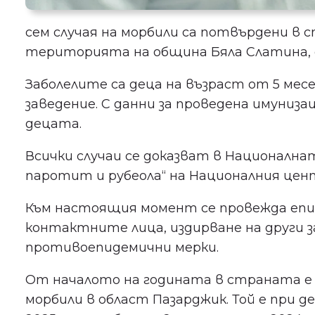
сем случая на морбили са потвърдени в 
територията на община Бяла Слатина, 
Заболелите са деца на възраст от 5 месец
заведение. С данни за проведена имуниза
децата.
Всички случаи се доказват в Националн
паротит и рубеола“ на Националния цент
Към настоящия момент се провежда епид
контактните лица, издирване на други з
противоепидемични мерки.
От началото на годината в страната е 
морбили в област Пазарджик. Той е при 