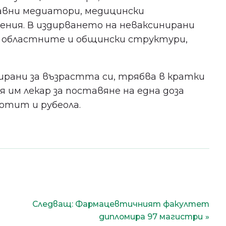
равни медиатори, медицински
ения. В издирването на неваксинирани
 областните и общински структури,
ирани за възрастта си, трябва в кратки
им лекар за поставяне на една доза
отит и рубеола.
Следващ:
Фармацевтичният факултет
дипломира 97 магистри