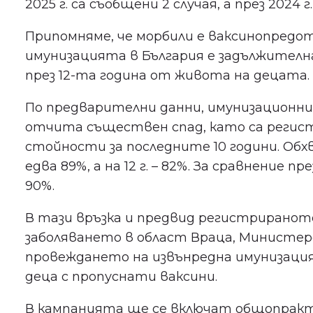
2025 г. са съобщени 2 случая, а през 2024 г
Припомняме, че морбили е ваксинопредо
имунизацията в България е задължителна.
през 12-та година от живота на децата.
По предварителни данни, имунизационния
отчита съществен спад, като са регис
стойности за последните 10 години. Обх
едва 89%, а на 12 г. – 82%. За сравнение 
90%.
В тази връзка и предвид регистриранот
заболяването в област Враца, Министе
провеждането на извънредна имунизация
деца с пропуснати ваксини.
В кампанията ще се включат общопракт