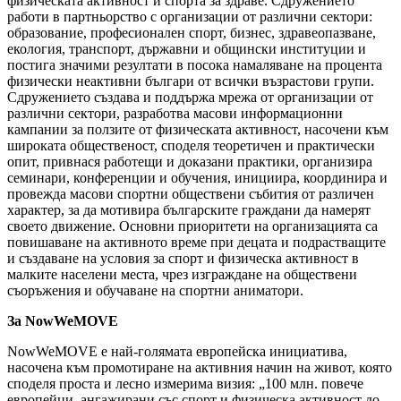
физическата активност и спорта за здраве. Сдружението
работи в партньорство с организации от различни сектори:
образование, професионален спорт, бизнес, здравеопазване,
екология, транспорт, държавни и общински институции и
постига значими резултати в посока намаляване на процента
физически неактивни българи от всички възрастови групи.
Сдружението създава и поддържа мрежа от организации от
различни сектори, разработва масови информационни
кампании за ползите от физическата активност, насочени към
широката общественост, споделя теоретичен и практически
опит, привнася работещи и доказани практики, организира
семинари, конференции и обучения, инициира, координира и
провежда масови спортни обществени събития от различен
характер, за да мотивира българските граждани да намерят
своето движение. Основни приоритети на организацията са
повишаване на активното време при децата и подрастващите
и създаване на условия за спорт и физическа активност в
малките населени места, чрез изграждане на обществени
съоръжения и обучаване на спортни аниматори.
За NowWeMOVE
NowWeMOVE e най-голямата европейска инициатива,
насочена към промотиране на активния начин на живот, която
споделя проста и лесно измерима визия: „100 млн. повече
европейци, ангажирани със спорт и физическа активност до