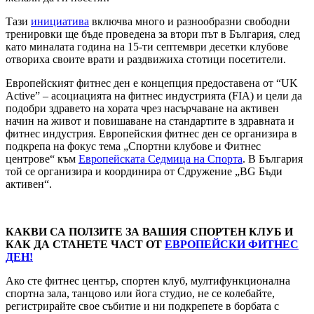
Тази
инициатива
включва много и разнообразни свободни
тренировки ще бъде проведена за втори път в България, след
като миналата година на 15-ти септември десетки клубове
отвориха своите врати и раздвижиха стотици посетители.
Европейският фитнес ден е концепция предоставена от “UK
Active” – асоциацията на фитнес индустрията (FIA) и цели да
подобри здравето на хората чрез насърчаване на активен
начин на живот и повишаване на стандартите в здравната и
фитнес индустрия. Европейския фитнес ден се организира в
подкрепа на фокус тема „Спортни клубове и Фитнес
центрове“ към
Европейската Седмица на Спорта
. В България
той се организира и координира от Сдружение „BG Бъди
активен“.
КАКВИ СА ПОЛЗИТЕ ЗА ВАШИЯ СПОРТЕН КЛУБ И
КАК ДА СТАНЕТЕ ЧАСТ ОТ
ЕВРОПЕЙСКИ ФИТНЕС
ДЕН!
Ако сте фитнес център, спортен клуб, мултифункционална
спортна зала, танцово или йога студио, не се колебайте,
регистрирайте свое събитие и ни подкрепете в борбата с