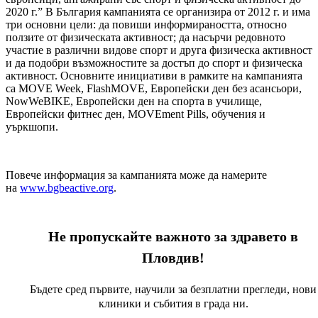
2020 г.” В България кампанията се организира от 2012 г. и има
три основни цели: да повиши информираността, относно
ползите от физическата активност; да насърчи редовното
участие в различни видове спорт и друга физическа активност
и да подобри възможностите за достъп до спорт и физическа
активност. Основните инициативи в рамките на кампанията
са MOVE Week, FlashMOVE, Европейски ден без асансьори,
NowWeBIKE, Европейски ден на спорта в училище,
Европейски фитнес ден, MOVEment Pills, обучения и
уъркшопи.
Повече информация за кампанията може да намерите
на
www.bgbeactive.org
.
Не пропускайте важното за здравето в
Пловдив!
Бъдете сред първите, научили за безплатни прегледи, нови
клиники и събития в града ни.