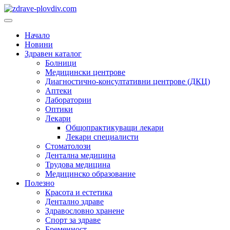
Преминете
към
Основно
съдържанието
меню
Начало
Новини
Здравен каталог
Болници
Медицински центрове
Диагностично-консултативни центрове (ДКЦ)
Аптеки
Лаборатории
Оптики
Лекари
Общопрактикуващи лекари
Лекари специалисти
Стоматолози
Дентална медицина
Трудова медицина
Медицинско образование
Полезно
Красота и естетика
Дентално здраве
Здравословно хранене
Спорт за здраве
Бременност