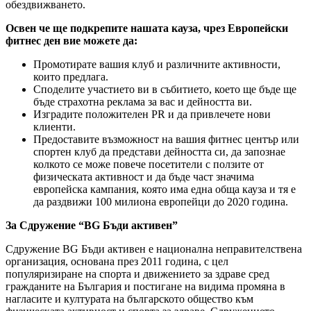
обездвижването.
Освен че ще подкрепите нашата кауза, чрез Европейски
фитнес ден вие можете да:
Промотирате вашия клуб и различните активности,
които предлага.
Споделите участието ви в събитието, което ще бъде ще
бъде страхотна реклама за вас и дейността ви.
Изградите положителен PR и да привлечете нови
клиенти.
Предоставите възможност на вашия фитнес център или
спортен клуб да представи дейността си, да запознае
колкото се може повече посетители с ползите от
физическата активност и да бъде част значима
европейска кампания, която има една обща кауза и тя е
да раздвижи 100 милиона европейци до 2020 година.
За Сдружение “BG Бъди активен”
Сдружение BG Бъди активен e национална неправителствена
организация, основанa през 2011 година, с цел
популяризиране на спорта и движението за здраве сред
гражданите на България и постигане на видима промяна в
нагласите и културата на българското общество към