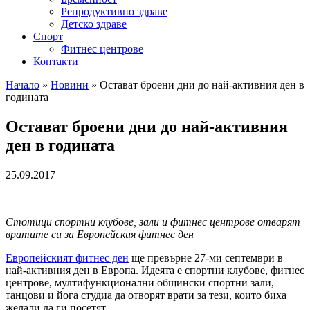
Репродуктивно здраве
Детско здраве
Спорт
Фитнес центрове
Контакти
Начало
»
Новини
»
Остават броени дни до най-активния ден в
годината
Остават броени дни до най-активния
ден в годината
25.09.2017
Стотици спортни клубове, зали и фитнес центрове отварят
вратите си за Европейския фитнес ден
Европейският фитнес ден
ще превърне 27-ми септември в
най-активния ден в Европа. Идеята е спортни клубове, фитнес
центрове, мултифункционални общински спортни зали,
танцови и йога студиа да отворят врати за тези, които биха
желали да ги посетят.