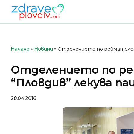
Преминете
към
съдържанието
Начало
»
Новини
»
Отделението по ревматология
Отделението по ре
“Пловдив” лекува пац
28.04.2016