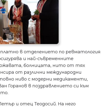
езплатно в отделението по ревматология
 осигурява и най-съвременните
ържавата, болницата, нито от тях
ансира от различни международни
етовно ниво с модерни медикаменти,
ан Горанов в поздравлението си към
ото.
тър и отец Теодосий. На него