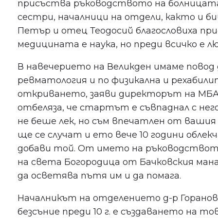
присъства ръководството на болницата
сестри, началници на отдели, както и 
Петър и отец Теодосий благословиха пр
медицината е наука, но преди всичко е лю
В навечерието на Великден имаме повод
ревматология и по физикална и рехабили
откриването, заяви директорът на МБАЛ 
отбеляза, че стартът е съвпаднал с не
не беше лек, но съм впечатлен от вашия
ще се случат и ето вече 10 години обл
добави той. От името на ръководствот
на света Богородица от Бачковския ма
да осветява пътя им и да помага.
Началникът на отделението д-р Горанов
безсъние преди 10 г. е създаването на то