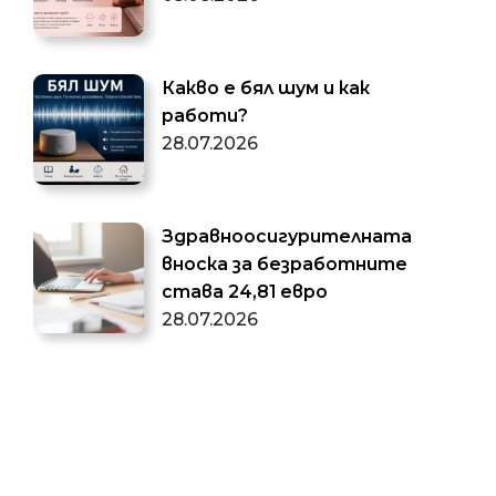
Какво е бял шум и как
работи?
28.07.2026
Здравноосигурителната
вноска за безработните
става 24,81 евро
28.07.2026