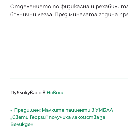
Отделението по физикална и рехабилита
болнични легла. През миналата година пр
Публикувано в
Новини
Навигация
Предишен:
Малките пациенти в УМБАЛ
„Свети Георги” получиха лакомства за
Великден