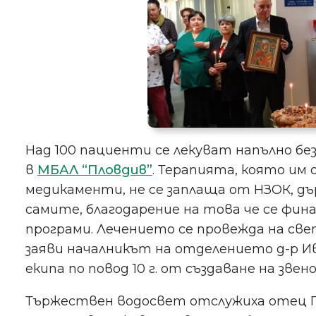
Над 100 пациенти се лекуват напълно б
в
МБАЛ “Пловдив”
. Терапията, която им
медикаменти, не се заплаща от НЗОК, д
самите, благодарение на това че се фин
програми. Лечението се провежда на св
заяви началникът на отделението д-р Ив
екипа по повод 10 г. от създаване на звен
Тържествен водосвет отслужиха отец Пе