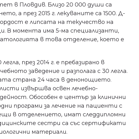
т в Пловдив. Близо 20 000 души са
о, а през 2015 г. лекуваните са 1500. Д-
 гордост е липсата на текучество на
и. В момента има 5-ма специализанти,
Не пропускайте важното
матологията в това отделение, което е
за здравето в Пловдив!
Бъдете сред първите, научили за
егла, през 2014 г. е пребазирано в
безплатни прегледи, нови
клиники и събития в града ни.
ебното заведение и разполага с 30 легла.
ата страна 24 часа в денонощието.
листи извършва освен лечебно-
дейност. Обособен е център за клинични
дни програми за лечение на пациенти с
Съгласен съм с
политиката
тещи в отделението, имат следдипломни
за поверителност
.
медицинските сестри са със сертификати
биологични материали.