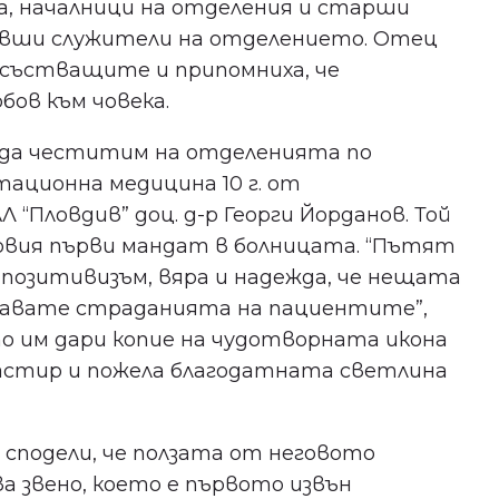
, началници на отделения и старши
бивши служители на отделението. Отец
исъстващите и припомниха, че
бов към човека.
 да честитим на отделенията по
тационна медицина 10 г. от
“Пловдив” доц. д-р Георги Йорданов. Той
говия първи мандат в болницата. “Пътят
 позитивизъм, вяра и надежда, че нещата
екчавате страданията на пациентите”,
о им дари копие на чудотворната икона
настир и пожела благодатната светлина
 сподели, че ползата от неговото
ва звено, което е първото извън