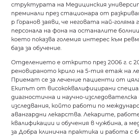
структурата на Медицинския университе
преминали през стационара от разкриванет
р Горанов заяви, че неговата най-голяма
персонала на фона на останалите болниц
което показва големия интерес към рев
база за обучение.
Отделението е открито през 2006 г. с 20 л
реновираното крило на 5-тия етаж на леч
Приемат се за лечение пациенти от цял
Екипът от висококвалифицирани специа
диагностична и научно-изследователска 
изследвания, който работи по междунаро
авангардни лекарства. Лекарите, рабо
квалификации и обучения в чужбина, а 
за Добра клинична практика и работа с 