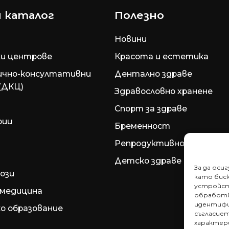
 каталог
Полезно
Новини
и центрове
Красота и естетика
ично-консултативни
Дентално здраве
(ДКЦ)
Здравословно хранене
Спорт за здраве
рии
Бременност
Репродуктивно здраве
Детско здраве
За да оси
ози
като биск
устройст
медицина
обработв
идентифи
о образование
съгласие
характер