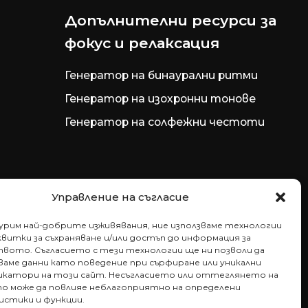
Допълнителни ресурси за
фокус и релаксация
Генератор на бинаурални ритми
Генератор на изохронни тонове
Генератор на солфежни честоти
Управление на съгласие
гурим най-добрите изживявания, ние използваме технологии
витки за съхраняване и/или достъп до информация за
вото. Съгласието с тези технологии ще ни позволи да
аме данни като поведение при сърфиране или уникални
катори на този сайт. Несъгласието или оттеглянето на
то може да повлияе неблагоприятно на определени
истики и функции.