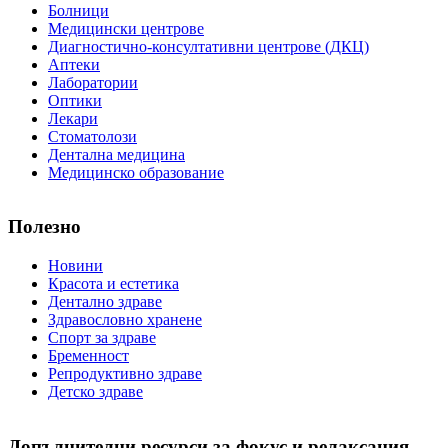
Болници
Медицински центрове
Диагностично-консултативни центрове (ДКЦ)
Аптеки
Лаборатории
Оптики
Лекари
Стоматолози
Дентална медицина
Медицинско образование
Полезно
Новини
Красота и естетика
Дентално здраве
Здравословно хранене
Спорт за здраве
Бременност
Репродуктивно здраве
Детско здраве
Допълнителни ресурси за фокус и релаксация