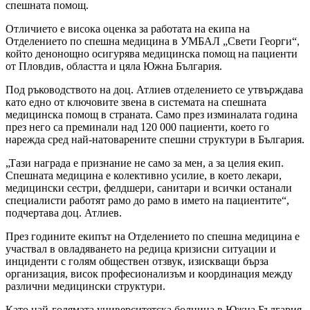
спешната помощ.
Отличието е висока оценка за работата на екипа на
Отделението по спешна медицина в УМБАЛ „Свети Георги“,
който денонощно осигурява медицинска помощ на пациенти
от Пловдив, областта и цяла Южна България.
Под ръководството на доц. Атлиев отделението се утвърждава
като едно от ключовите звена в системата на спешната
медицинска помощ в страната. Само през изминалата година
през него са преминали над 120 000 пациенти, което го
нарежда сред най-натоварените спешни структури в България.
„Тази награда е признание не само за мен, а за целия екип.
Спешната медицина е колективно усилие, в което лекари,
медицински сестри, фелдшери, санитари и всички останали
специалисти работят рамо до рамо в името на пациентите“,
подчертава доц. Атлиев.
През годините екипът на Отделението по спешна медицина е
участвал в овладяването на редица кризисни ситуации и
инциденти с голям обществен отзвук, изискващи бърза
организация, висок професионализъм и координация между
различни медицински структури.
Като най-голямата университетска болница в Южна България