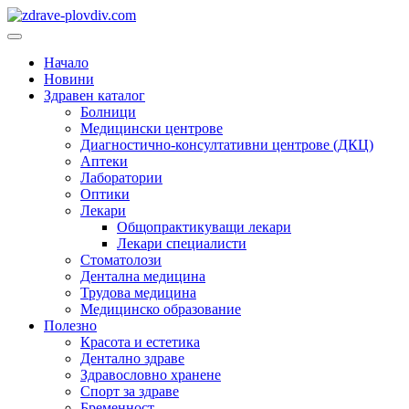
Преминете
към
Основно
съдържанието
меню
Начало
Новини
Здравен каталог
Болници
Медицински центрове
Диагностично-консултативни центрове (ДКЦ)
Аптеки
Лаборатории
Оптики
Лекари
Общопрактикуващи лекари
Лекари специалисти
Стоматолози
Дентална медицина
Трудова медицина
Медицинско образование
Полезно
Красота и естетика
Дентално здраве
Здравословно хранене
Спорт за здраве
Бременност