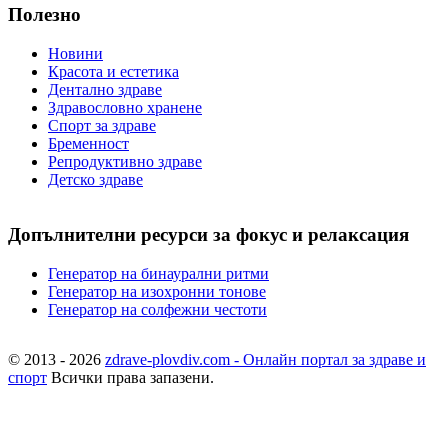
Полезно
Новини
Красота и естетика
Дентално здраве
Здравословно хранене
Спорт за здраве
Бременност
Репродуктивно здраве
Детско здраве
Допълнителни ресурси за фокус и релаксация
Генератор на бинаурални ритми
Генератор на изохронни тонове
Генератор на солфежни честоти
© 2013 - 2026
zdrave-plovdiv.com - Онлайн портал за здраве и
спорт
Всички права запазени.