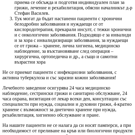
приема се обсъжда и подготвя индивидуален план за
грижи, лечение и рехабилитация, обясни началникът д-р
Стефан Василев.
Тук могат да бъдат настанени пациенти с хронични
белодробни заболявания и нуждаещи се от
кислородотерапия, прекарали инсулт, с тежки хронични
и с онкологични заболявания. Подходящо е за инвалиди
и за хора с инвалидизиращи заболявания, за нуждаещи
се от грижа – хранене, лична хигиена, медицинско
наблюдение, за възстановяване след операция –
хирургична, ортопедична и др., а също и самотни
възрастни хора
Не се приемат пациенти с инфекциозни заболявания, с
активна туберкулоза и със заразни кожни заболявания!
Лечебното заведение осигурява 24 часа медицинско
наблюдение, сестрински грижи и санитарно обслужване, 24
часа охрана, визитация от лекар всеки ден, консултации със
специалисти при нужда, социални и духовни грижи, 4-кратно
хранене с възможност за диетично хранене при нужда,
рехабилитация, хигиенно обслужване и пране.
На нашите пациенти не се налага да си носят памперси, а при
необходимост от преливане на кръв или биологични продукти