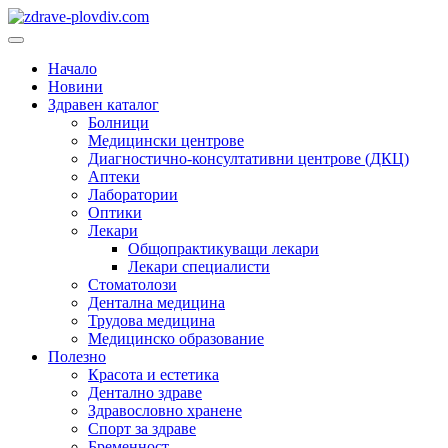
Преминете
към
Основно
съдържанието
меню
Начало
Новини
Здравен каталог
Болници
Медицински центрове
Диагностично-консултативни центрове (ДКЦ)
Аптеки
Лаборатории
Оптики
Лекари
Общопрактикуващи лекари
Лекари специалисти
Стоматолози
Дентална медицина
Трудова медицина
Медицинско образование
Полезно
Красота и естетика
Дентално здраве
Здравословно хранене
Спорт за здраве
Бременност