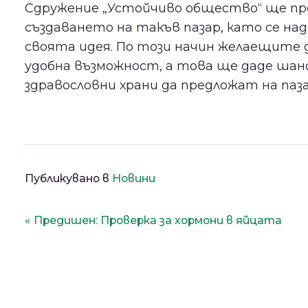
Сдружение „Устойчиво общество“ ще про
създаването на такъв пазар, като се над
своята идея. По този начин желаещите д
удобна възможност, а това ще даде шанс
здравословни храни да предложат на паз
Публикувано в
Новини
Навигация
Предишен:
Проверка за хормони в яйцата