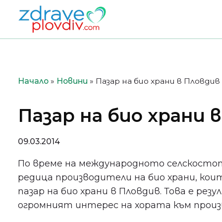
Преминете
към
съдържанието
Начало
»
Новини
»
Пазар на био храни в Пловдив
Пазар на био храни 
09.03.2014
По време на международното селскостоп
редица производители на био храни, коит
пазар на био храни в Пловдив. Това е р
огромният интерес на хората към произ