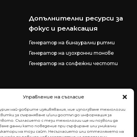
Допълнителни ресурси за
фокус и релаксация
Генератор на бинаурални ритми
Генератор на изохронни тонове
Генератор на солфежни честоти
Управление на съгласие
гурим най-добрите изживявания, ние използваме технологии
витки за съхраняване и/или достъп до информация за
вото. Съгласието с тези технологии ще ни позволи да
аме данни като поведение при сърфиране или уникални
катори на този сайт. Несъгласието или оттеглянето на
то може да повлияе неблагоприятно на определени