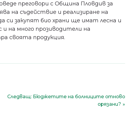
веде преговори с Община Пловдив за
ява на съдействие и реализиране на
а си закупят био храни ще имат лесна и
 и на много прозиводители на
ара своята продукция.
Следващ:
Бюджетите на болниците отново
орязани?