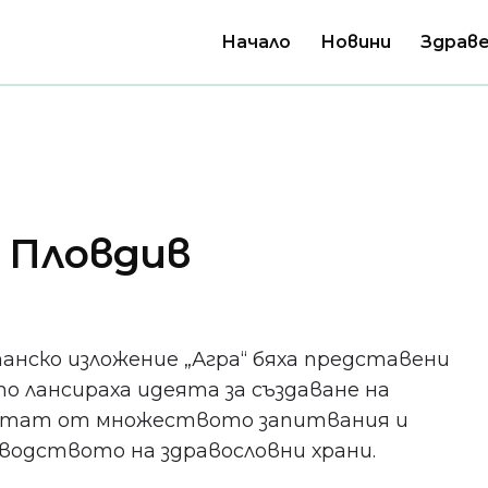
Начало
Новини
Здраве
в Пловдив
анско изложение „Агра“ бяха представени
о лансираха идеята за създаване на
езултат от множеството запитвания и
водството на здравословни храни.