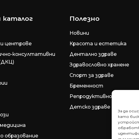
 каталог
Полезно
Новини
и центрове
Красота и естетика
ично-консултативни
Дентално здраве
(ДКЦ)
Здравословно хранене
Спорт за здраве
рии
Бременност
Репродуктивно здраве
Детско здраве
За да оси
ози
като биск
устройст
медицина
обработв
идентифи
о образование
съгласие