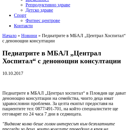
Репродуктивно здраве
Детско здраве
Спорт
Фитнес центрове
Контакти
Начало
»
Новини
»
Педиатрите в МБАЛ „Централ Хоспитал“
с денонощни консултации
Педиатрите в МБАЛ „Централ
Хоспитал“ с денонощни консултации
10.10.2017
Педиатрите в МБАЛ „Централ хоспитал“ в Пловдив ще дават
денонощно консултации на семейства, чиито деца имат
здравословни проблеми. За целта екипът предоставя на
пациентите тел: 0877/491-701, на който специалистите ще
отговарят по 24 часа 7 дни в седмицата.
"Видяхме колко беше голям интересът към безплатните
прегледи за деца, които колегите проведоха в края на