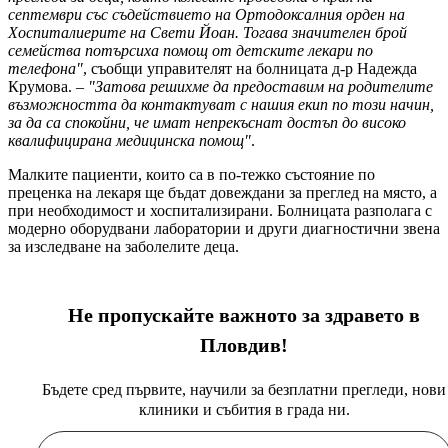
септември със съдействието на Ортодоксалния орден на
Хоспиталиерите на Свети Йоан. Тогава значителен брой
семейства потърсиха помощ от детските лекари по
телефона"
, съобщи управителят на болницата д-р Надежда
Крумова. –
"Затова решихме да предоставим на родителите
възможността да контактуват с нашия екип по този начин,
за да са спокойни, че имат непрекъснат достъп до високо
квалифицирана медицинска помощ"
.
Малките пациенти, които са в по-тежко състояние по
преценка на лекаря ще бъдат довеждани за преглед на място, а
при необходимост и хоспитализирани. Болницата разполага с
модерно оборудвани лаборатории и други диагностични звена
за изследване на заболелите деца.
Не пропускайте важното за здравето в
Пловдив!
Бъдете сред първите, научили за безплатни прегледи, нови
клиники и събития в града ни.