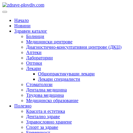
Преминете
към
Основно
съдържанието
меню
Начало
Новини
Здравен каталог
Болници
Медицински центрове
Диагностично-консултативни центрове (ДКЦ)
Аптеки
Лаборатории
Оптики
Лекари
Общопрактикуващи лекари
Лекари специалисти
Стоматолози
Дентална медицина
Трудова медицина
Медицинско образование
Полезно
Красота и естетика
Дентално здраве
Здравословно хранене
Спорт за здраве
Бременност