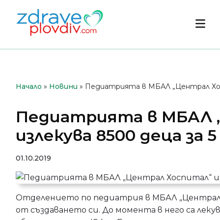
Преминете
към
Осн
съдържанието
мен
Начало
»
Новини
»
Педиатрията в МБАЛ „Централ Хосп
Педиатрията в МБАЛ 
излекува 8500 деца за 
01.10.2019
Отделението по педиатрия в МБАЛ „Централ 
от създаването си. До момента в него са леку