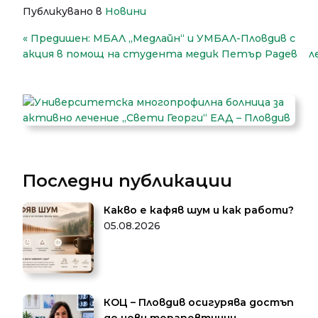
Публикувано в
Новини
Навигация
Предишен:
МБАЛ „Медлайн“ и УМБАЛ-Пловдив с
акция в помощ на студента медик Петър Радев
л
Последни публикации
Какво е кафяв шум и как работи?
05.08.2026
КОЦ – Пловдив осигурява достъп