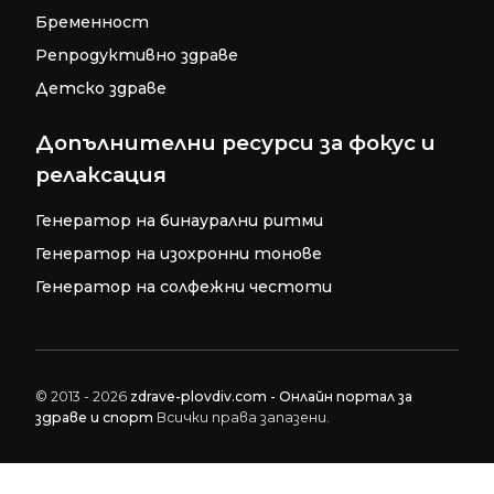
Бременност
Репродуктивно здраве
Детско здраве
Допълнителни ресурси за фокус и
релаксация
Генератор на бинаурални ритми
Генератор на изохронни тонове
Генератор на солфежни честоти
© 2013 - 2026
zdrave-plovdiv.com - Онлайн портал за
здраве и спорт
Всички права запазени.