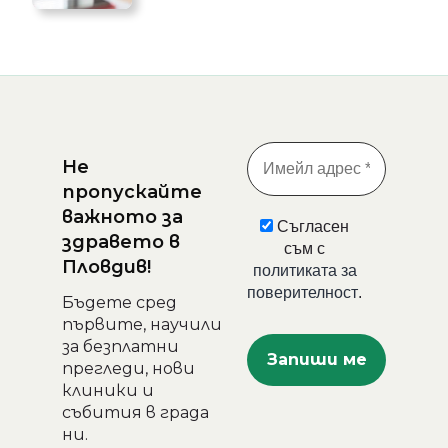
Не
пропускайте
важното за
Съгласен
здравето в
съм с
Пловдив!
политиката за
поверителност
.
Бъдете сред
първите, научили
за безплатни
прегледи, нови
клиники и
събития в града
ни.