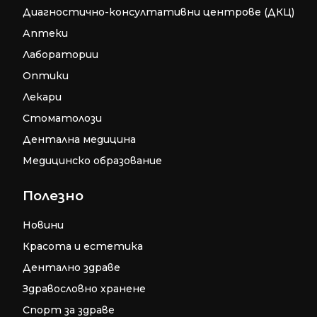
Диагностично-консултативни центрове (ДКЦ)
Аптеки
Лаборатории
Оптики
Лекари
Стоматолози
Дентална медицина
Медицинско образование
Полезно
Новини
Красота и естетика
Дентално здраве
Здравословно хранене
Спорт за здраве