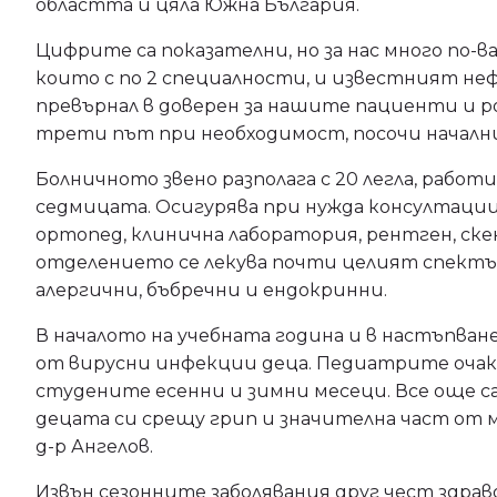
областта и цяла Южна България.
Цифрите са показателни, но за нас много по-ва
които с по 2 специалности, и известният нефр
превърнал в доверен за нашите пациенти и 
трети път при необходимост, посочи начални
Болничното звено разполага с 20 легла, работи
седмицата. Осигурява при нужда консултации
ортопед, клинична лаборатория, рентген, ске
отделението се лекува почти целият спектър
алергични, бъбречни и ендокринни.
В началото на учебната година и в настъпване
от вирусни инфекции деца. Педиатрите очак
студените есенни и зимни месеци. Все още 
децата си срещу грип и значителна част от 
д-р Ангелов.
Извън сезонните заболявания друг чест здрав