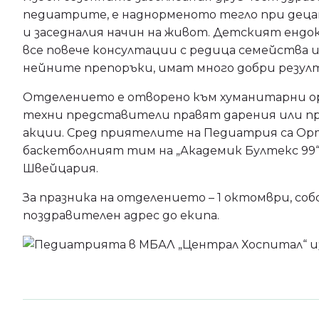
педиатрите, е наднорменото тегло при дец
и заседналия начин на живот. Детският ендок
все повече консултации с редица семейства и 
нейните препоръки, имат много добри резулта
Отделението е отворено към хуманитарни о
техни представители правят дарения или п
акции. Сред приятелите на Педиатрия са Ор
баскетболният тим на „Академик Бултекс 99“
Швейцария.
За празника на отделението – 1 октомври, со
поздравителен адрес до екипа.