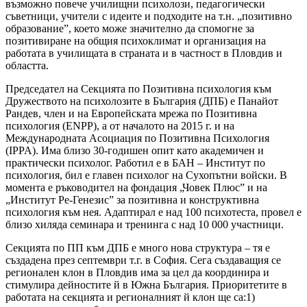
възможно повече училищни психолози, педагогически
съветници, учители с идеите и подходите на т.н. „позитивно
образование”, което може значително да спомогне за
позитивиране на общия психоклимат и организация на
работата в училищата в страната и в частност в Пловдив и
областта.
Председател на Секцията по Позитивна психология към
Дружеството на психолозите в България (ДПБ) е Панайот
Рандев, член и на Европейската мрежа по Позитивна
психология (ENPP), а от началото на 2015 г. и на
Международната Асоциация по Позитивна Психология
(IPPA). Има близо 30-годишен опит като академичен и
практически психолог. Работил е в БАН – Институт по
психология, бил е главен психолог на Сухопътни войски. В
момента е ръководител на фондация „Човек Плюс” и на
„Институт Ре-Генезис” за позитивна и конструктивна
психология към нея. Адаптирал е над 100 психотеста, провел е
близо хиляда семинара и тренинга с над 10 000 участници.
Секцията по ПП към ДПБ е много нова структура – тя е
създадена през септември т.г. в София. Сега създаващия се
регионален клон в Пловдив има за цел да координира и
стимулира дейностите й в Южна България. Приоритетите в
работата на секцията и регионалният й клон ще са:1)