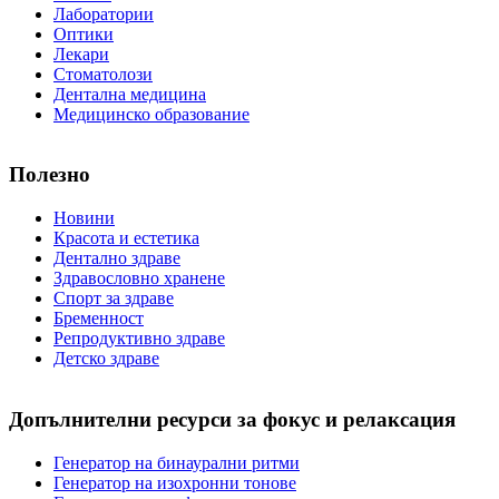
Лаборатории
Оптики
Лекари
Стоматолози
Дентална медицина
Медицинско образование
Полезно
Новини
Красота и естетика
Дентално здраве
Здравословно хранене
Спорт за здраве
Бременност
Репродуктивно здраве
Детско здраве
Допълнителни ресурси за фокус и релаксация
Генератор на бинаурални ритми
Генератор на изохронни тонове