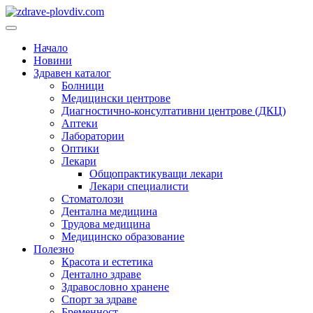
Преминете
към
Основно
съдържанието
меню
Начало
Новини
Здравен каталог
Болници
Медицински центрове
Диагностично-консултативни центрове (ДКЦ)
Аптеки
Лаборатории
Оптики
Лекари
Общопрактикуващи лекари
Лекари специалисти
Стоматолози
Дентална медицина
Трудова медицина
Медицинско образование
Полезно
Красота и естетика
Дентално здраве
Здравословно хранене
Спорт за здраве
Бременност