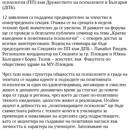
психология (ПП) към Дружеството на психолозите в България
(ДПБ).
12 заявления са подадени предварително за членство в
новоучредената секция. Очаква се на срещата в неделя
техният брой значително да се увеличи. В рамките на форума
ще се проведе и безплатен публичен семинар на тема „Кратко
въведение в позитивната психология” – с отворен достъп за
всички заинтересовани. Водещ на семинара ще бъде
председателят на Секцията по ПП към ДПБ – Панайот Рандев.
Регионален координатор на Секцията за гр. Пловдив и Южна
България е Борис Тилов – асистент, във Факултета по
обществено здраве на МУ-Пловдив.
Чрез тази нова структура общността на психолозите в града на
тепетата се надява идеите и подходите на позитивната
психология за един по-удовлетворяващ, ангажиран и смислен
живот в днешното динамично време да стигнат до повече
хора от града и региона, чрез което да стане по-позитивно
тяхното ежедневие, цялостен живот и реализация. Особен
акцент в дейността на „позитивиращите психолози” ще бъде
съвместната работа с техните колеги в училищата за
превенция и намаляване на агресията сред подрастващите,
като се акцентира на създаване на позитивни нагласи във
личността и характера на учениците. Запознаване на