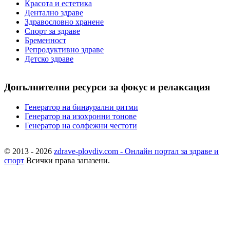
Красота и естетика
Дентално здраве
Здравословно хранене
Спорт за здраве
Бременност
Репродуктивно здраве
Детско здраве
Допълнителни ресурси за фокус и релаксация
Генератор на бинаурални ритми
Генератор на изохронни тонове
Генератор на солфежни честоти
© 2013 - 2026
zdrave-plovdiv.com - Онлайн портал за здраве и
спорт
Всички права запазени.