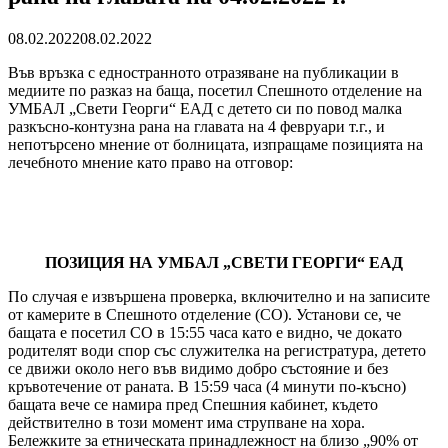
08.02.2022
08.02.2022
Във връзка с едностранното отразяване на публикации в
медиите по разказ на баща, посетил Спешното отделение на
УМБАЛ „Свети Георги“ ЕАД с детето си по повод малка
разкъсно-контузна рана на главата на 4 февруари т.г., и
непотърсено мнение от болницата, изпращаме позицията на
лечебното мнение като право на отговор:
ПОЗИЦИЯ НА УМБАЛ „СВЕТИ ГЕОРГИ“ ЕАД
По случая е извършена проверка, включително и на записите
от камерите в Спешното отделение (СО). Установи се, че
бащата е посетил СО в 15:55 часа като е видно, че докато
родителят води спор със служителка на регистратура, детето
се движи около него във видимо добро състояние и без
кръвотечение от раната. В 15:59 часа (4 минути по-късно)
бащата вече се намира пред Спешния кабинет, където
действително в този момент има струпване на хора.
Бележките за етническата принадлежност на близо „90% от