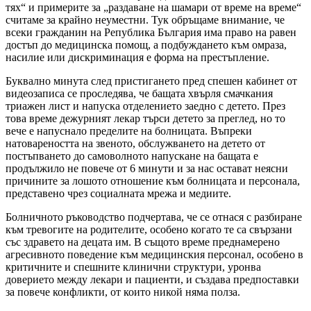
тях“ и примерите за „раздаване на шамари от време на време“
считаме за крайно неуместни. Тук обръщаме внимание, че
всеки гражданин на Република България има право на равен
достъп до медицинска помощ, а подбуждането към омраза,
насилие или дискриминация е форма на престъпление.
Буквално минута след пристигането пред спешен кабинет от
видеозаписа се проследява, че бащата хвърля смачкания
триажен лист и напуска отделението заедно с детето. През
това време дежурният лекар търси детето за преглед, но то
вече е напуснало пределите на болницата. Въпреки
натовареността на звеното, обслужването на детето от
постъпването до самоволното напускане на бащата е
продължило не повече от 6 минути и за нас остават неясни
причините за лошото отношение към болницата и персонала,
представено чрез социалната мрежа и медиите.
Болничното ръководство подчертава, че се отнася с разбиране
към тревогите на родителите, особено когато те са свързани
със здравето на децата им. В същото време преднамерено
агресивното поведение към медицинския персонал, особено в
критичните и спешните клинични структури, уронва
доверието между лекари и пациенти, и създава предпоставки
за повече конфликти, от които никой няма полза.