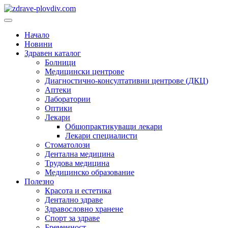
Преминете
към
Основно
съдържанието
меню
Начало
Новини
Здравен каталог
Болници
Медицински центрове
Диагностично-консултативни центрове (ДКЦ)
Аптеки
Лаборатории
Оптики
Лекари
Общопрактикуващи лекари
Лекари специалисти
Стоматолози
Дентална медицина
Трудова медицина
Медицинско образование
Полезно
Красота и естетика
Дентално здраве
Здравословно хранене
Спорт за здраве
Бременност