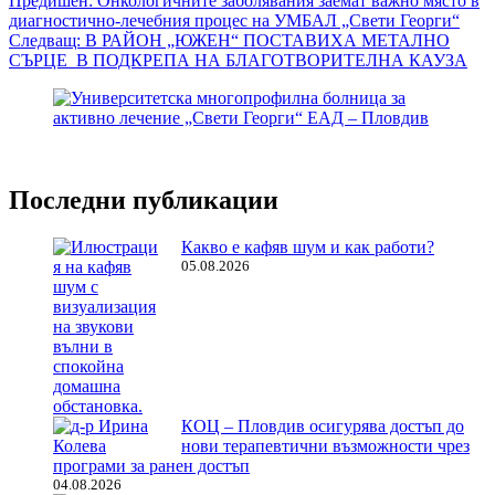
Навигация
Предишен:
Онкологичните заболявания заемат важно място в
диагностично-лечебния процес на УМБАЛ „Свети Георги“
Следващ:
В РАЙОН „ЮЖЕН“ ПОСТАВИХА МЕТАЛНО
СЪРЦЕ В ПОДКРЕПА НА БЛАГОТВОРИТЕЛНА КАУЗА
Последни публикации
Какво е кафяв шум и как работи?
05.08.2026
КОЦ – Пловдив осигурява достъп до
нови терапевтични възможности чрез
програми за ранен достъп
04.08.2026