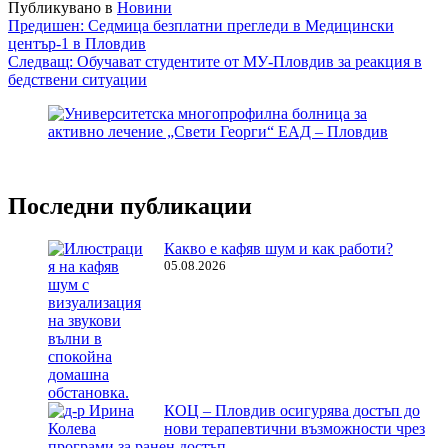
Публикувано в
Новини
Навигация
Предишен:
Седмица безплатни прегледи в Медицински
център-1 в Пловдив
Следващ:
Обучават студентите от МУ-Пловдив за реакция в
бедствени ситуации
Последни публикации
Какво е кафяв шум и как работи?
05.08.2026
КОЦ – Пловдив осигурява достъп до
нови терапевтични възможности чрез
програми за ранен достъп