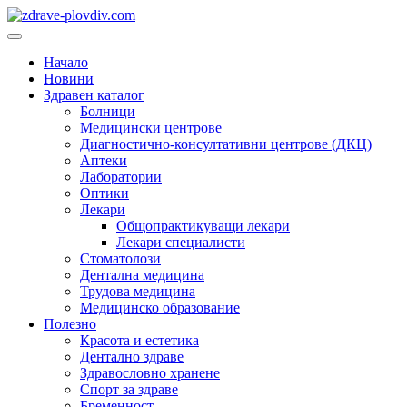
Преминете
към
Основно
съдържанието
меню
Начало
Новини
Здравен каталог
Болници
Медицински центрове
Диагностично-консултативни центрове (ДКЦ)
Аптеки
Лаборатории
Оптики
Лекари
Общопрактикуващи лекари
Лекари специалисти
Стоматолози
Дентална медицина
Трудова медицина
Медицинско образование
Полезно
Красота и естетика
Дентално здраве
Здравословно хранене
Спорт за здраве
Бременност