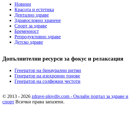
Новини
Красота и естетика
Дентално здраве
Здравословно хранене
Спорт за здраве
Бременност
Репродуктивно здраве
Детско здраве
Допълнителни ресурси за фокус и релаксация
Генератор на бинаурални ритми
Генератор на изохронни тонове
Генератор на солфежни честоти
© 2013 - 2026
zdrave-plovdiv.com - Онлайн портал за здраве и
спорт
Всички права запазени.