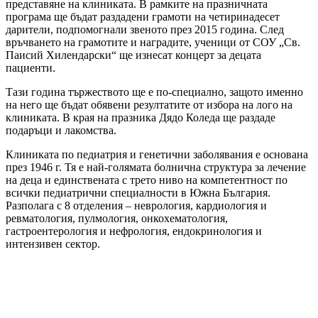
представяне на клиниката. В рамките на празничната
програма ще бъдат раздадени грамоти на четиринадесет
дарители, подпомогнали звеното през 2015 година. След
връчването на грамотите и наградите, ученици от СОУ „Св.
Паисий Хилендарски“ ще изнесат концерт за децата
пациенти.
Тази година тържеството ще е по-специално, защото именно
на него ще бъдат обявени резултатите от избора на лого на
клиниката. В края на празника Дядо Коледа ще раздаде
подаръци и лакомства.
Клиниката по педиатрия и генетични заболявания е основана
през 1946 г. Тя е най-голямата болнична структура за лечение
на деца и единствената с трето ниво на компетентност по
всички педиатрични специалности в Южна България.
Разполага с 8 отделения – неврология, кардиология и
ревматология, пулмология, онкохематология,
гастроентерология и нефрология, ендокринология и
интензивен сектор.