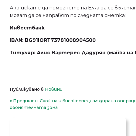
Ако искате да помогнете на Елза да се възст
могат да се направят по следната сметка:
Инвестбанк
IBAN: BG91IORT73781008904500
Титуляр: Алис Вартерес Дадурян (майка на 
Публикувано в
Новини
Навигация
Предишен:
Сложна и високоспециализирана операц
обонятелната зона