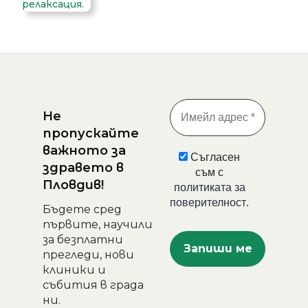
Не
пропускайте
важното за
Съгласен
здравето в
съм с
Пловдив!
политиката за
поверителност
.
Бъдете сред
първите, научили
за безплатни
прегледи, нови
клиники и
събития в града
ни.