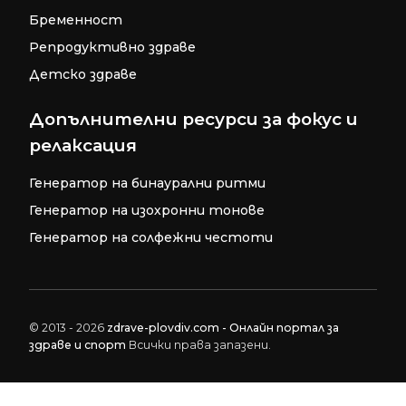
Бременност
Репродуктивно здраве
Детско здраве
Допълнителни ресурси за фокус и
релаксация
Генератор на бинаурални ритми
Генератор на изохронни тонове
Генератор на солфежни честоти
© 2013 - 2026
zdrave-plovdiv.com - Онлайн портал за
здраве и спорт
Всички права запазени.