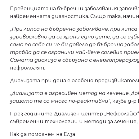
Превенцията на бъбречни заболявания започв
навременната диагностика. Също така, начин
„При липса на бъбречно заболяване, при липса
здравословно да се храни едно дете, да се изб
само по себе си не би довело до бъбречно за
трябва да се ограничи най-вече солевия прие
Самата диализа е свързана с енергопреразхо
нефрологът.
Диализата при деца е особено предизвикател
„Диализата е агресивен метод на лечение. Д
защото те са много по-реактивни“
, казва д-
През годините Диализен център „Нефролайф“ с
съвременни технологии и методи за лечение,
Как да помогнем на Елза