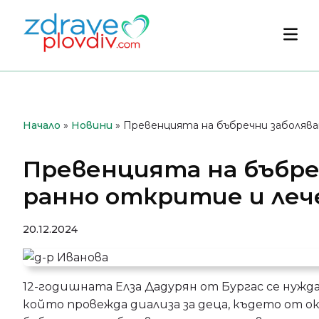
Преминете
към
Осн
съдържанието
мен
Начало
»
Новини
»
Превенцията на бъбречни заболява
Превенцията на бъбре
ранно откритие и леч
20.12.2024
12-годишната Елза Дадурян от Бургас се нуж
който провежда диализа за деца, където от ок