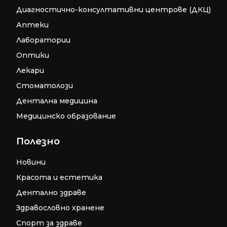
Диагностично-консултативни центрове (ДКЦ)
Аптеки
Лаборатории
Оптики
Лекари
Стоматолози
Дентална медицина
Медицинско образование
Полезно
Новини
Красота и естетика
Дентално здраве
Здравословно хранене
Спорт за здраве