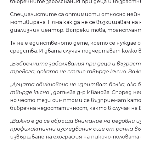
бъбречните заболявания при деца и възрастн
Специалистите са оптимисти относно нейната
мотивирана. Няма как да не се възхищавам на
диализния център. Въпреки това, трансплант
Тя не е единственото дете, което се нуждае о
средства. И двата случая подчертават колко 
„Бъбречните заболявания при деца и възраст
тревога, докато не стане твърде късно. Важн
„Децата обикновено не изпитват болка, ако 
твърде късно“
, допълва д-р Иванова. Според 
но често тези симптоми се възприемат като 
бъбречна недостатъчност, както в случая на Е
„Важно е да се обръща внимание на редовни 
профилактични изследвания още от ранна въ
извършване на ехография на пикочо-половата