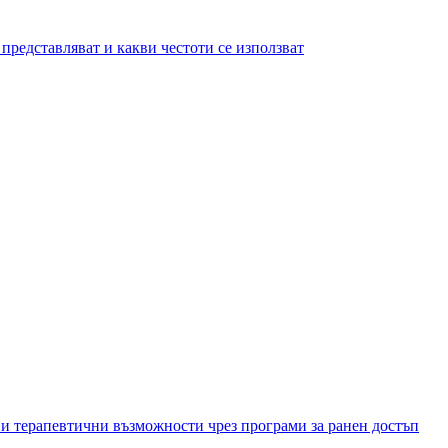
представляват и какви честоти се използват
и терапевтични възможности чрез програми за ранен достъп