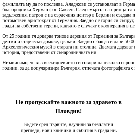
фамилията му да го последва. Аладжови се установяват в Герма
благородника Херман фон Саксен. След смъртта на принца тя з
задължения, патрон е на сърдечния център в Берлин и създава 
потомствен аристократ от Германия. Заедно с втория си съпруг,
гради на собствени терени, какъвто е случаят с кооперация в ц
От 25 години тя докарва тонове дарения от Германия за Българ
детски и старчески домове, църкви. Заедно с баща си дари 50
Археологическия музей в старата ни столица. Двамата даряват
история, предоставени от сънародничката ни.
Независимо, че във всекидневието си говори на няколко европе
години, за да популяризира България, отпечата фотографията с
Не пропускайте важното за здравето в
Пловдив!
Бъдете сред първите, научили за безплатни
прегледи, нови клиники и събития в града ни.