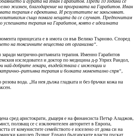
обаянието и аурата на Иван Гарабитов. Преди 10 години се
ително жизнен, благодарение на програмата на Гарабитов. Иван
еговата терапия е ефективна. И резултатите не закъсняват.
позитивизъм също помага нещата да се случват. Предпочитам
бено успешната терапия на Гарабитов, която е идеалната
 момента принцесата е в имота си във Велико Търново. Според
янето на токсичните вещества от организма“.
 и заради матрично-ритъмната терапия. Именно Гарабитов
емския изследовател и доктор по медицина д-р Улрих Рандол,
ри най-добрите лекари, въздействаха с инжекции и
х матрично–ритъмна терапия и болката моментално спря“
,
розова вода. „На нея дължа гладката и без бръчки кожа на
аксен.
одена сред аристократи, дъщеря е на финансиста Петър Аладжов,
мист, ползващ се с изключителен авторитет в Европа,
стта от комунистите семейството е изселено от дома си на
рмански канцлер Лудвиг Ерхард българските власти пускат