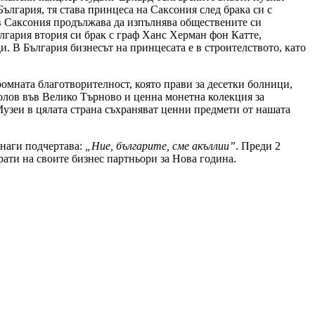
ългария, тя стaва принцеса на Саксония след брака си с
 в Саксония продължава да изпълнява обществените си
ългария втория си брак с граф Ханс Херман фон Катте,
и. В България бизнесът на принцесата е в строителството, като
ромната благотворителност, която прави за десетки болници,
болов във Велико Търново и ценна монетна колекция за
узеи в цялата страна съхраняват ценни предмети от нашата
инаги подчертава:
„Ние, българите, сме акъллии”
. Преди 2
рати на своите бизнес партньори за Нова година.