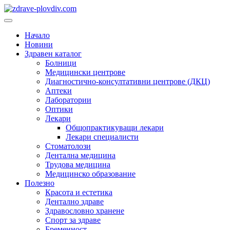
Преминете
към
Основно
съдържанието
меню
Начало
Новини
Здравен каталог
Болници
Медицински центрове
Диагностично-консултативни центрове (ДКЦ)
Аптеки
Лаборатории
Оптики
Лекари
Общопрактикуващи лекари
Лекари специалисти
Стоматолози
Дентална медицина
Трудова медицина
Медицинско образование
Полезно
Красота и естетика
Дентално здраве
Здравословно хранене
Спорт за здраве
Бременност