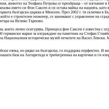
ния, животът на Теофана Петрова се преобръща – от изгнание в Б
апазва името си Фон Саксен и си остава майка на нацията, като
първата българска църква в Мюнхен. През 2002 г. тя сключва в Б
 който е строителен инженер, се занимават с управление на сград
ентъра на Велико Търново.
ия, които лично осигурява. Принцеса фон Саксен е известна с ог
 000 германски марки за изграждане на паметник на Стефан Стам
 на Националния исторически музей печатите на Васил Левски. М
йски езика, но рядко на български, го поддържа перфектно. И в
 нашата база на Антарктида и трибагреника на картички и ги изп