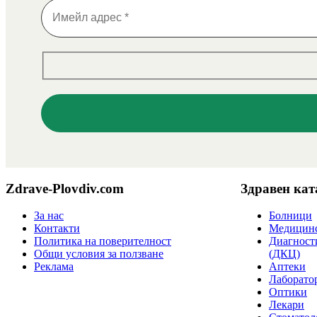
Zdrave-Plovdiv.com
Здравен кат
За нас
Болници
Контакти
Медицинс
Политика на поверителност
Диагност
Общи условия за ползване
(ДКЦ)
Реклама
Аптеки
Лаборато
Оптики
Лекари