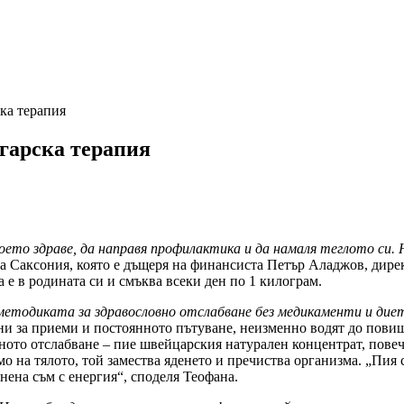
ка терапия
лгарска терапия
оето здраве, да направя профилактика и да намаля теглото си. 
а Саксония, която е дъщеря на финансиста Петър Аладжов, дирек
 е в родината си и смъква всеки ден по 1 килограм.
и методиката за здравословно отслабване без медикаменти и ди
ани за приеми и постоянното пътуване, неизменно водят до пови
вното отслабване – пие швейцарския натурален концентрат, пове
мо на тялото, той замества яденето и пречиства организма. „Пия 
нена съм с енергия“, споделя Теофана.