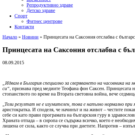
Репродуктивно здраве
Детско здраве
Спорт
Фитнес центрове
Контакти
Начало
»
Новини
»
Принцесата на Саксония отслабва с българс
Принцесата на Саксония отслабва с бъ
08.09.2015
„Идвам в България специално за сверяването на часовника на м
си“
, признава пред медиите Теофана фон Саксен. Принцесата н
стопанството по време на Втората световна война, вече седмица
„Този резултат не е изумителен, това е напълно нормално пр
аристократка. И споделя, че начинът и на живот – честите пок
себе си като прави програмата на българския гуру в здравосло
Храната отпада – в сиропа се съдържа всичко, което е необходи
лишена от сила, както се случва при диетите. Напротив – изпъл