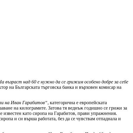
На възраст над 60 е нужно да се грижим особено добре за себе
тор на Българската търговска банка и върховен комисар на
ети на Иван Гарабитов“
, категорична е европейската
шаване на килограмите. Затова тя веднъж годишно се грижи за
че известен като сиропа на Гарабитов, прави упражнения.
сиропа и си върша работата, без да се чувствам отпаднала и