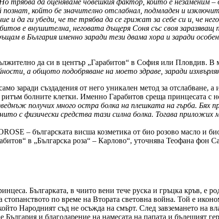
Но трябва да оценяваме човешкия фактор, който е незаменим – 
ой познат, който бе значително отслабнал, подмладен и изключ
е и да ги убеди, че те трябва да се грижат за себе си и, че н
итов е внушителна, неговата дъщеря Соня със своя заразяващ 
 връщам в България именно заради тези двама хора и заради осо
задължително да си в център „Гарабитов“ в София или Пловдив. В
йности, а общото подобряване на моето здраве, заради изхвърл
амо заради създадения от него уникален метод за отслабване, а
н ритъм болните клетки. Именно Гарабитов среща принцесата с н
зведнъж получих много остра болка на плешката на гърба. Бях п
 нито с физически средства тази силна болка. Тогава приложи
ROSE – българската висша козметика от био розово масло и био 
рабитов“ в „Българска роза“ – Карлово“, уточнява Теофана фон С
ринцеса. Българката, в чиито вени тече руска и гръцка кръв, е р
а стопанството по време на Втората световна война. Той е иконо
който Народният съд не осъжда на смърт. След завземането на вла
е България и благодарение на намесата на папата и бъдещият ге