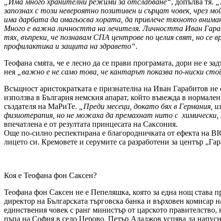
„Има много хранителни режими за отслабване“
, допълва тя.
„
запознах с този невероятно позитивен и сърцат човек, чрез м
има дарбата да омагьосва хората, да привлече тяхното внимани
Много е важна личността на лечителя. Личността Иван Гараб
тях, въпреки, че познавам СПА центрове по целия свят, но се
профилактика и защита на здравето“.
Теофана смята, че е лесно да се прави програмата, дори не е 
нея
„важно е не само това, че кантарът показва по-ниски сто
Всъщност аристократката е признателна на Иван Гарабитов не с
използва в България немския апарат, който въвежда в нормале
създателя на МаРиТе.
„Преди месеци, докато бях в Германия, и
физиотерапия, но не можаха да премахнат нито с химически,
впечатлена е от резултата принцесата на Саксония.
Още по-силно респектирана е благородничката от ефекта на BIO
лицето си. Кремовете и серумите са разработени за център „Га
Коя е Теофана фон Саксен?
Теофана фон Саксен не е Пепеляшка, която за една нощ става п
директор на Българската търговска банка и върховен комисар н
единствения човек с ранг министър от царското правителство, 
пъпа на София в село Церово. Петър Аладжов успява да напусн