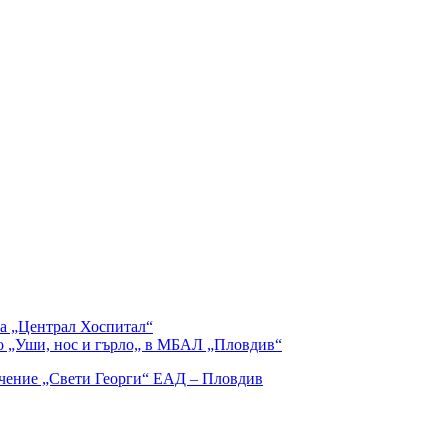
та „Централ Хоспитал“
о „Уши, нос и гърло„ в МБАЛ „Пловдив“