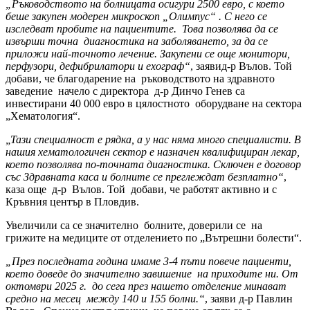
„Ръководството на болницата осигури 2500 евро, с което
беше закупен модерен микроскоп „Олимпус“ . С него се
изследват пробите на пациентите. Това позволява да се
извърши точна диагностика на заболяването, за да се
приложи най-точното лечение. Закупени се още монитори,
перфузори, дефибрилатори и ехограф“
, заявид-р Вълов. Той
добави, че благодарение на ръководството на здравното
заведение начело с директора д-р Динчо Генев са
инвестирани 40 000 евро в цялостното оборудване на сектора
„Хематология“.
„Тази специалност е рядка, а у нас няма много специалисти. В
нашия хематологичен сектор е назначен квалифициран лекар,
което позволява по-точната диагностика. Сключен е договор
със Здравната каса и болните се преглеждат безплатно“
,
каза още д-р Вълов. Той добави, че работят активно и с
Кръвния център в Пловдив.
Увеличили са се значително болните, доверили се на
грижите на медиците от отделението по „Вътрешни болести“.
„През последната година имаме 3-4 пъти повече пациенти,
което доведе до значително завишение на приходите ни. От
октомври 2025 г. до сега през нашето отделение минават
средно на месец между 140 и 155 болни.“
, заяви д-р Павлин