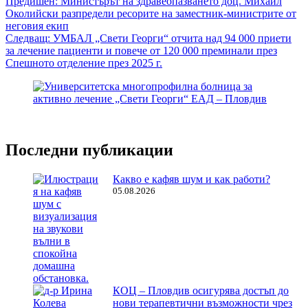
Навигация
Предишен:
Министърът на здравеопазването доц. Михаил
Околийски разпредели ресорите на заместник-министрите от
неговия екип
Следващ:
УМБАЛ „Свети Георги“ отчита над 94 000 приети
за лечение пациенти и повече от 120 000 преминали през
Спешното отделение през 2025 г.
Последни публикации
Какво е кафяв шум и как работи?
05.08.2026
КОЦ – Пловдив осигурява достъп до
нови терапевтични възможности чрез