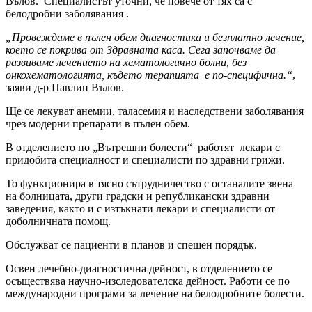
Вълов. Специалистът уточни, че повече от тях са с
белодробни заболявания .
„Провеждаме в пълен обем диагностика и безплатно лечение,
което се покрива от Здравната каса. Сега започваме да
развиваме лечението на хематологично болни, без
онкохематологията, където терапията е по-специфична.“
,
заяви д-р Павлин Вълов.
Ще се лекуват анемии, таласемия и наследствени заболявания
чрез модерни препарати в пълен обем.
В отделението по „Вътрешни болести“ работят лекари с
придобита специалност и специалисти по здравни грижи.
То функционира в тясно сътрудничество с останалите звена
на болницата, други градски и републикански здравни
заведения, както и с изтъкнати лекари и специалисти от
доболничната помощ.
Обслужват се пациенти в планов и спешен порядък.
Освен лечебно-диагностична дейност, в отделението се
осъществява научно-изследователска дейност. Работи се по
международни програми за лечение на белодробните болести.