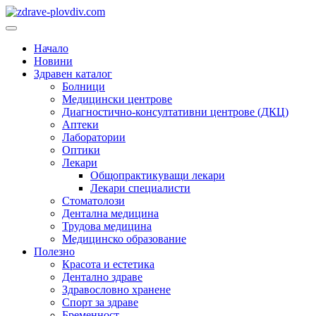
Преминете
към
Основно
съдържанието
меню
Начало
Новини
Здравен каталог
Болници
Медицински центрове
Диагностично-консултативни центрове (ДКЦ)
Аптеки
Лаборатории
Оптики
Лекари
Общопрактикуващи лекари
Лекари специалисти
Стоматолози
Дентална медицина
Трудова медицина
Медицинско образование
Полезно
Красота и естетика
Дентално здраве
Здравословно хранене
Спорт за здраве
Бременност