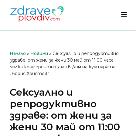
Преминете
към
Осн
съдържанието
мен
Начало
»
Новини
»
Сексуално и репродуктивно
здраве: от жени за жени 30 май от 11:00 часа,
малка конферентна зала в Дом на културата
„Борис Христов”
Сексуално и
репродуктивно
здраве: от жени за
жени 30 май от 11:00