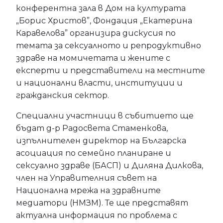
конферентна зала в Дом на културата
„Борис Христов”, Фондация „Екатерина
Каравелова” организира дискусия по
темата за сексуалното и репродуктивно
здраве на момичетата и жените с
експерти и представители на местните
и национални власти, институции и
гражданския сектор.
Специални участници в събитието ще
бъдат д-р Радосвета Стаменкова,
изпълнителен директор на Българска
асоциация по семейно планиране и
сексуално здраве (БАСП) и Диляна Дилкова,
член на Управителния съвет на
Национална мрежа на здравните
медиатори (НМЗМ). Те ще представят
актуална информация по проблема с