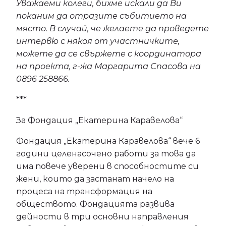
Уважаеми колеги, бихме искали да Ви
поканим да отразите събитието на
място. В случай, че желаете да проведете
интервю с някоя от участничките,
можете да се свържете с координатора
на проекта, г-жа Маргарита Спасова на
0896 258866.
***
За Фондация „Екатерина Каравелова“
Фондация „Екатерина Каравелова“ вече 6
години целенасочено работи за това да
има повече уверени в способностите си
жени, които да застанат начело на
процеса на трансформация на
обществото. Фондацията развива
дейности в три основни направления