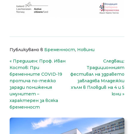
Публикувано в
Бременност
,
Новини
Навигация
Предишен:
Проф. Иван
Следващ:
Костов: При
Традиционният
бременните COVID-19
фестивал на здравето
протича по-тежко
завладява Младежки
заради понижения
хълм в Пловдив на 4 и 5
имунитет –
юни
характерен за всяка
бременност