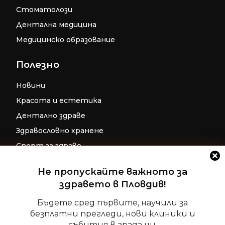
Стоматолози
Дентална медицина
Медицинско образование
Полезно
Новини
Красота и естетика
Дентално здраве
Здравословно хранене
Спорт за здраве
Бременност
Не пропускайте важното за
Репродуктивно здраве
здравето в Пловдив!
Управление на съгласие
Детско здраве
Бъдете сред първите, научили за
За да осигурим най-добрите изживявания, ние използваме
безплатни прегледи, нови клиники и
Допълнителни ресурси за фокус и
технологии като бисквитки за съхраняване и/или достъп
събития в града ни.