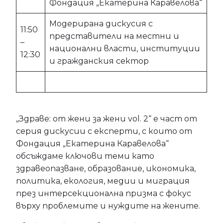
Фондация „Екатерина Каравелова“
Модерирана дискусия с
11:50
представители на местни и
–
национални власти, институции
12:30
и гражданския сектор
„Здраве: от жени за жени vol. 2“ е част от
серия дискусии с експерти, с които от
Фондация „Екатерина Каравелова“
обсъждаме ключови теми като
здравеопазване, образование, икономика,
политика, екология, медии и миграция
през интерсекционална призма с фокус
върху проблемите и нуждите на жените.