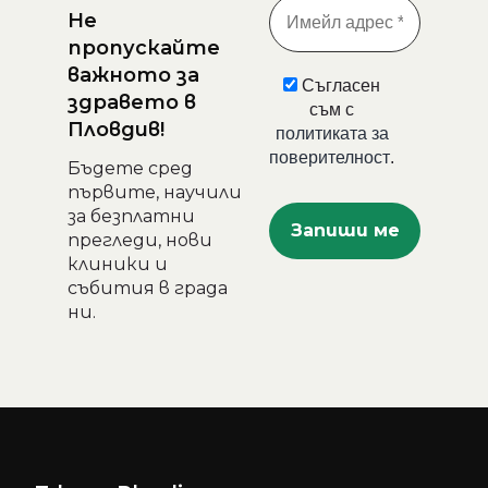
Не
пропускайте
важното за
Съгласен
здравето в
съм с
Пловдив!
политиката за
поверителност
.
Бъдете сред
първите, научили
за безплатни
прегледи, нови
клиники и
събития в града
ни.