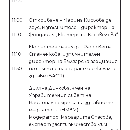
11:00
11:00
Откриване – Марина Кисьова де
–
Хеус, Изпълнителен директор на
11:10
Фондация „Екатерина Каравелова“
Експертен панел д-р Радосвета
11:10
Стаменкова, изпълнителен
–
директор на Българска асоциация
11:50
по семейно планиране и сексуално
здраве (БАСП)
Диляна Дилкова, член на
Управителния съвет на
Национална мрежа на здравните
медиатори (НМЗМ)
Модератор: Маргарита Спасова,
експерт застъпничество към