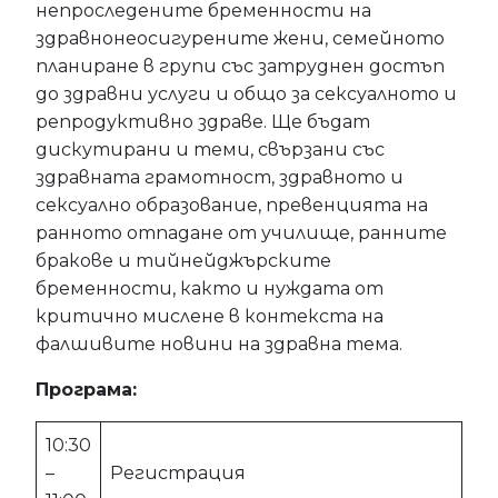
непроследените бременности на
здравнонеосигурените жени, семейното
планиране в групи със затруднен достъп
до здравни услуги и общо за сексуалното и
репродуктивно здраве. Ще бъдат
дискутирани и теми, свързани със
здравната грамотност, здравното и
сексуално образование, превенцията на
ранното отпадане от училище, ранните
бракове и тийнейджърските
бременности, както и нуждата от
критично мислене в контекста на
фалшивите новини на здравна тема.
Програма:
10:30
–
Регистрация