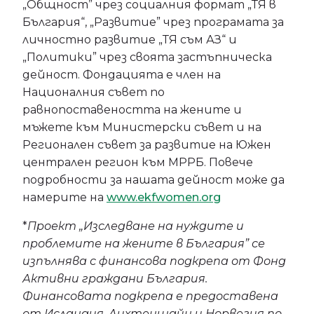
„Общност” чрез социалния формат „ТЯ в
България“, „Развитие” чрез програмата за
личностно развитие „ТЯ съм АЗ“ и
„Политики” чрез своята застъпническа
дейност. Фондацията е член на
Националния съвет по
равнопоставеността на жените и
мъжете към Министерски съвет и на
Регионален съвет за развитие на Южен
централен регион към МРРБ. Повече
подробности за нашата дейност може да
намерите на
www.ekfwomen.org
*
Проект „Изследване на нуждите и
проблемите на жените в България” се
изпълнява с финансова подкрепа от Фонд
Активни граждани България.
Финансовата подкрепа е предоставена
от Исландия, Лихтенщайн и Норвегия по