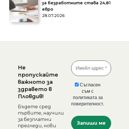
за безработните става 24,81
евро
28.07.2026
Не
пропускайте
важното за
Съгласен
здравето в
съм с
Пловдив!
политиката за
поверителност
.
Бъдете сред
първите, научили
за безплатни
прегледи, нови