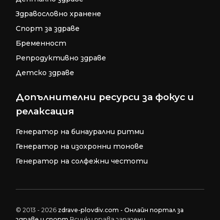
Здравословно хранене
Спорт за здраве
Бременност
Репродуктивно здраве
Детско здраве
Допълнителни ресурси за фокус и
релаксация
Генератор на бинаурални ритми
Генератор на изохронни тонове
Генератор на солфежни честоти
© 2013 - 2026
zdrave-plovdiv.com - Онлайн портал за
здраве и спорт
Всички права запазени.