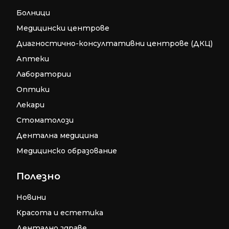
Болници
Медицински центрове
Диагностично-консултативни центрове (ДКЦ)
Аптеки
Лаборатории
Оптики
Лекари
Стоматолози
Дентална медицина
Медицинско образование
Полезно
Новини
Красота и естетика
Дентално здраве