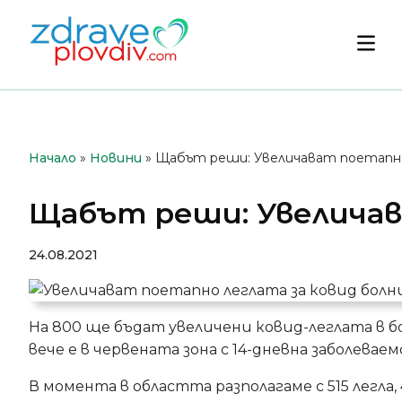
Преминете
към
Осн
съдържанието
мен
Начало
»
Новини
»
Щабът реши: Увеличават поетапно 
Щабът реши: Увеличава
24.08.2021
На 800 ще бъдат увеличени ковид-леглата в 
вече е в червената зона с 14-дневна заболевае
В момента в областта разполагаме с 515 легла