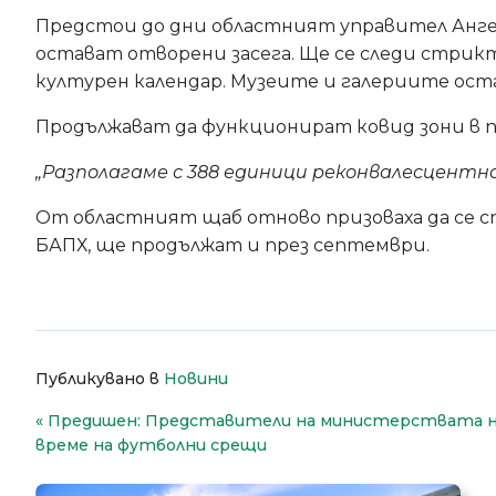
Предстои до дни областният управител Ангел
остават отворени засега. Ще се следи стрик
културен календар. Музеите и галериите ост
Продължават да функционират ковид зони в п
„Разполагаме с 388 единици реконвалесцентн
От областният щаб отново призоваха да се сп
БАПХ, ще продължат и през септември.
Публикувано в
Новини
Навигация
Предишен:
Представители на министерствата на 
време на футболни срещи