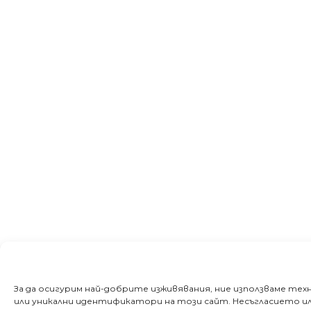
За да осигурим най-добрите изживявания, ние използваме те
или уникални идентификатори на този сайт. Несъгласието и